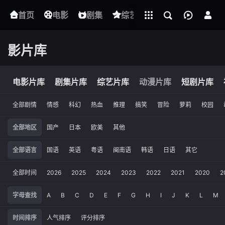
立即登录
首页
电影
下载客户端
剧集
综艺
动漫
短剧
影片库
电影片库
剧集片库
综艺片库
动漫片库
短剧片库
全部剧情
情感
科幻
热血
推理
搞笑
冒险
萝莉
校园
全部地区
国产
日本
欧美
其他
全部语言
国语
英语
粤语
闽南语
韩语
日语
其它
全部时间
2026
2025
2024
2023
2022
2021
2020
2
字母查找
A
B
C
D
E
F
G
H
I
J
K
L
M
时间排序
人气排序
评分排序