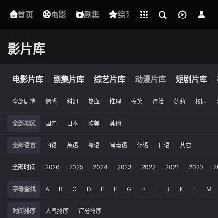
立即登录
首页
电影
下载客户端
剧集
综艺
动漫
短剧
影片库
电影片库
剧集片库
综艺片库
动漫片库
短剧片库
全部剧情
情感
科幻
热血
推理
搞笑
冒险
萝莉
校园
全部地区
国产
日本
欧美
其他
全部语言
国语
英语
粤语
闽南语
韩语
日语
其它
全部时间
2026
2025
2024
2023
2022
2021
2020
2
字母查找
A
B
C
D
E
F
G
H
I
J
K
L
M
时间排序
人气排序
评分排序