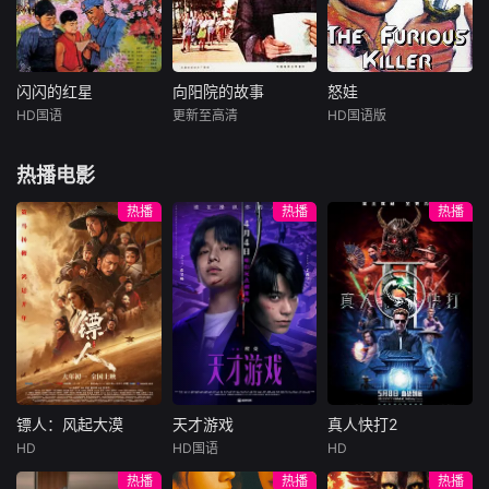
知婆婆为办喜事买
战七捷后，为彻底
深入丰城进行侦
了许多东西，还准
歼灭敌人，大踏步
察，路遇还乡团长
备大吃大喝一场。
后退。起初，有些
（于绍康 饰）带领
方秀春针对婆婆这
战士想不通。某师
团丁押解我妇女主
种思想，用丰收不
一团一营高营长率
任（杨雅琴 饰）和
闪闪的红星
向阳院的故事
怒娃
闪闪的红星
向阳院的故事
怒娃
忘节约的道理，说
部转移到沂蒙山区
村干部（周冠森
HD国语
更新至高清
HD国语版
祝新运
刘江
章申
徐涛
王凤琳
龙飞
服她自觉推掉了货
的桃村待命。老乡
饰），小分队将他
刘继忠
浦克
雷鸣
物。婆婆也知道这
们对后撤也有意见
们营救。之后，他
热播电影
个售货
们
故事发生在红
退休工人石爷爷
一个小姑娘见
军长征离开后的江
（浦克 饰）带领向
证她的姐姐和父亲
热播
热播
热播
西苏区。少年潘冬
阳院的红领巾铁柱
被谋杀，她长大成
子（祝新运饰）的
（章申 饰）、黑旦
为有高超功夫的女
父亲响应号召，参
（赛罕 饰）、雪花
人后开始追寻她家
加红军抗击敌军去
（吴芸 饰）等，响
族的仇人……
了，只剩下母亲与
应毛主席“向雷锋同
东子相依为命。母
志学习”伟大号召，
亲也是抗敌的积极
利用暑假开展丰富
分子，从小耳濡目
多彩的社会实践活
染的冬子虽然只有1
动。暗藏的阶级敌
镖人：风起大漠
天才游戏
真人快打2
1岁，也立下了决心
人胡守礼（
镖人：风起大漠
天才游戏
真人快打2
长大
HD
HD国语
HD
吴京
谢霆锋
彭昱畅
丁禹兮
卡尔·厄本
热播
热播
热播
于适
李蔓瑄
阿德莱恩·鲁道夫