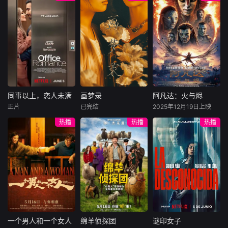
杰西卡·麦克娜美
大漠之上，镖人、
穷途末路的天才少
官府、西域五大家
年刘全龙（彭昱畅
过气好莱坞演
族等多方势力盘根
饰），被偏执富家
员强尼·凯奇（卡尔·
错节、暗潮涌动。
公子陈伦（丁禹兮
厄本饰）被意外选
“天字第二号逃犯”
饰）选中，被迫踏
中，加入一场决定
刀马接下特殊押镖
入一场为他量身打
地球命运的真人快
任务，和同伴一起
造的“换命游戏”。
打。吉塔娜（阿德
从西域护镖远赴长
豪华别墅、名车名
莱恩·鲁道夫饰）、
安。不料，他们的
表、神秘女友全部
刀锋索尼娅（杰西
同事以上，恋人未满
画梦录
阿凡达：火与烬
同事以上，恋人未满
画梦录
阿凡达：火与烬
护送对象竟是“天字
备齐，在陈伦的精
卡·麦克娜美饰）、
正片
已完结
2025年12月19日上映
詹妮弗·洛佩兹
代露娃
唐诗逸
萨姆·沃辛顿
第一号逃犯”知世
心打造下，刘全龙
卡诺（约什·劳森
热播
热播
热播
布雷特·戈德斯坦
林柏叡
佐伊·索尔达娜
郎……天下熙熙皆
瞬间拥有顶配人
饰）、刘康（林路
贝蒂·吉尔平
西格妮·韦弗
为利来，各方势力
生。
迪饰）、贾克斯（
民国的上海滩，身
闻风入局，抢镖厮
洛佩兹饰演的航空
怀绝技的孤女画师
影片聚焦杰克·萨利
杀接连上演……
公司 和戈德斯坦饰
许雁真，意外与身
与奈蒂莉一家的命
演的律师因职业合
陷危局的融汇银行
运起伏，在前作的
作的契机发展出了
总账姜心羽产生交
情感余波之上，深
恋爱，而如果两人
集。姜心羽遭人陷
刻描绘一个家族在
从心出发、不循规
害，只得与许雁真
战火中如何成长、
蹈矩，他们的工作
结盟，彼时银行欲
并共同守护血脉相
可能被毁掉，要何
将国宝名画低价卖
连的情感纽带的历
一个男人和一个女人
绵羊侦探团
谜印女子
一个男人和一个女人
绵羊侦探团
谜印女子