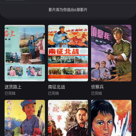
影片库为你选出
6
部影片
送货路上
南征北战
侦察兵
送货路上
南征北战
侦察兵
已完结
已完结
已完结
李小嘉
夏小莉
王尚信
张连伏
王心刚
金征源
谢小君
鲁非
王达成
售货员方秀春送货
1947年冬，国民党
解放战争时期，我
下乡，路遇从未见
军队对华东解放区
军侦察参谋郭锐
过面的婆婆来买
发动重点进攻，我
（王心刚 饰），奉
货。通过交谈，得
华东部队于苏北七
命带领一支小分队