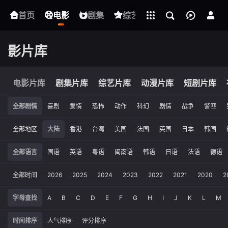
立即登录
首页
电影
下载客户端
剧集
综艺
动漫
短剧
影片库
电影片库
剧集片库
综艺片库
动漫片库
短剧片库
全部剧情
喜剧
爱情
恐怖
动作
科幻
剧情
战争
警匪
全部地区
大陆
香港
台湾
美国
法国
英国
日本
韩国
全部语言
国语
英语
粤语
闽南语
韩语
日语
法语
德语
全部时间
2026
2025
2024
2023
2022
2021
2020
2
字母查找
A
B
C
D
E
F
G
H
I
J
K
L
M
时间排序
人气排序
评分排序