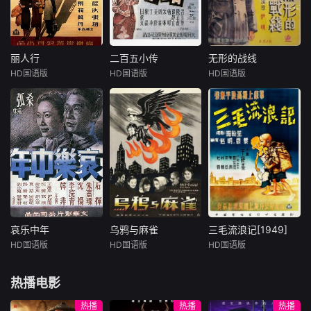
影响下，提高阶级
切困难，发挥高度
师过大江。战士们
觉悟终于回到人民
的创造性，揭露敌
冒着敌人的炮火，
队伍中来的故事。
人的阴谋破坏，把
在老百姓的支援下
遭受国民党破坏的
渡过长江，冲进南
发电机很快地修复
京总统府，国民党
丽人行
二百五小传
无形的战线
丽人行
二百五小传
无形的战线
起来，保证了电力
的旗子落下来，南
HD国语版
HD国语版
HD国语版
黄宗英
赵丹
吕玉堃
朱琳
张平
吕班
供应。
京解放了。接着解
上官云珠
周刍
张琪
20世纪40年
北平中学生袁
1948年，东北
代，海内外都笼罩
文光喜欢京剧，常
全境解放，敌人的
在战争的阴影之
因看戏而不得不翻
破坏活动也随之而
中，就被奴役和占
墙回校，终被校方
来。治安处接到情
领的华夏大地更是
开除。文光到一剧
报，一个叫李天民
一片疮痍。善良而
班学艺，又因反抗
（吕班饰）的敌特
美丽的普通上海女
班里的封建行规被
潜入本市，处长(方
工金妹（上官云珠
赶走。老伶工黄月
荧饰)和张队长（张
饰），在回家的路
楼将其收留，文光
平饰）立即布置人
哀乐中年
乌鸦与麻雀
三毛流浪记[1949]
哀乐中年
乌鸦与麻雀
三毛流浪记[1949]
上遭受日寇欺凌。
从此改名袁少楼。
员抓捕。在审讯
HD国语版
HD国语版
HD国语版
石挥
朱嘉琛
赵丹
上官云珠
王龙基
关宏达
危难时刻她得到爱
因为人好打不平，
中，李天民避重就
沈扬
孙道临
林榛
国青年孟南（周峰
人送少楼外号“二百
轻，拒不交待实质
热播电影
饰）和李
五”。
问
1920或30年
1948年冬，上
解放前的旧上
代的上海。 创
海林森路仁康里23
海，大资本家、军
热播
热播
热播