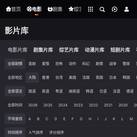
立即登录
首页
电影
下载客户端
剧集
综艺
动漫
短剧
影片库
电影片库
剧集片库
综艺片库
动漫片库
短剧片库
全部剧情
喜剧
爱情
恐怖
动作
科幻
剧情
战争
警匪
全部地区
大陆
香港
台湾
美国
法国
英国
日本
韩国
全部语言
国语
英语
粤语
闽南语
韩语
日语
法语
德语
全部时间
2026
2025
2024
2023
2022
2021
2020
2
字母查找
A
B
C
D
E
F
G
H
I
J
K
L
M
时间排序
人气排序
评分排序