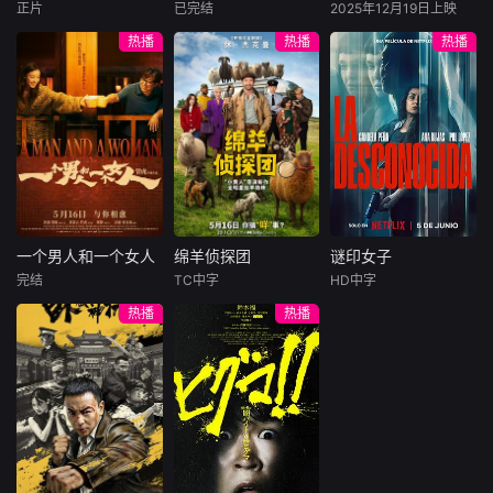
护送对象竟是“天字
卡·麦克娜美饰）、
备齐，在陈伦的精
正片
已完结
2025年12月19日上映
詹妮弗·洛佩兹
代露娃
唐诗逸
萨姆·沃辛顿
第一号逃犯”知世
卡诺（约什·劳森
心打造下，刘全龙
热播
热播
热播
布雷特·戈德斯坦
林柏叡
佐伊·索尔达娜
郎……天下熙熙皆
饰）、刘康（林路
瞬间拥有顶配人
贝蒂·吉尔平
西格妮·韦弗
为利来，各方势力
迪饰）、贾克斯（
生。
民国的上海滩，身
闻风入局，抢镖厮
洛佩兹饰演的航空
怀绝技的孤女画师
影片聚焦杰克·萨利
杀接连上演……
公司 和戈德斯坦饰
许雁真，意外与身
与奈蒂莉一家的命
演的律师因职业合
陷危局的融汇银行
运起伏，在前作的
作的契机发展出了
总账姜心羽产生交
情感余波之上，深
恋爱，而如果两人
集。姜心羽遭人陷
刻描绘一个家族在
从心出发、不循规
害，只得与许雁真
战火中如何成长、
蹈矩，他们的工作
结盟，彼时银行欲
并共同守护血脉相
可能被毁掉，要何
将国宝名画低价卖
连的情感纽带的历
一个男人和一个女人
绵羊侦探团
谜印女子
一个男人和一个女人
绵羊侦探团
谜印女子
去何从？
给外国人，许雁真
程，从而将故事推
完结
TC中字
HD中字
黄渤
倪妮
休·杰克曼
坎德拉·佩尼亚
凭借自身精湛画技
向更具张力的全新
热播
热播
周汉宁
尼可拉斯·博朗
安娜·鲁哈斯
仿造名画、偷天换
维度。此外，潘多
尼古拉斯·加利齐纳
琪拉·米洛
日。几经波折，两
拉的全新领域也即
男人（黄渤
人联手在各方势力
将揭晓
饰）和女人（倪妮
牧羊人乔治
.
的夹缝间巧妙周
饰）飞机同时落
（休·杰克曼饰）最
旋，共历险阻，破
地，入住同一家酒
爱给羊群读侦探小
解重重困境。
店，成为一墙之隔
说，没想到自己有
的邻居。不够隔音
一天会离奇死亡。
的房间暴露了男人
他留下的3000万