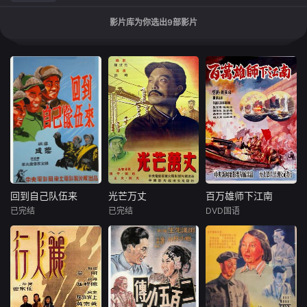
影片库为你选出
9
部影片
回到自己队伍来
光芒万丈
百万雄师下江南
回到自己队伍来
光芒万丈
百万雄师下江南
已完结
已完结
DVD国语
武兆堤
林克
张平
张其
内详
苏里
王炎
1948年4月，
描写一个被蒋匪军
东北某发电厂
“打过长江去，解放
抓去当兵的青年农
工人周明英，在党
全中国”的战斗开始
民，看到蒋匪军残
的领导下，团结工
了，南下的部队从
暴作恶并在父亲的
人同志们，克服一
北京出发，百万雄