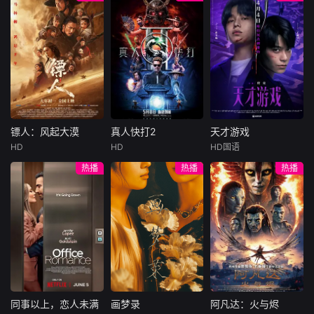
办小学多年并自任
号的二层石库门老
阀、投机商人、洋
校长的陈绍常（石
房。该房本属于报
人、流氓、骗子横
挥）早年丧妻，独
馆校对孔有文（魏
行于世，他们过着
自抚养两子建中、
鹤龄饰），抗战时
养尊处优、挥金如
建平和一女建英。
期被汉奸侯义伯
土的腐败日子，而
与他一起生活的大
（李天济饰）霸
底层人民则穷苦不
姐劝他续弦，他虽
占，孔由房主沦为
堪，生活艰辛。
也有心，却因目睹
房客。抗战后，侯
大头、圆鼻子、
挚友的爱女刘敏华
摇身一变，成为南
三根头发、瘦小身
镖人：风起大漠
真人快打2
天才游戏
备受后母虐待，断
京国防部科长，每
材，这个外貌滑稽
镖人：风起大漠
真人快打2
天才游戏
了念
周六到
的男孩就
HD
HD
HD国语
吴京
谢霆锋
卡尔·厄本
彭昱畅
丁禹兮
热播
热播
热播
于适
阿德莱恩·鲁道夫
李蔓瑄
杰西卡·麦克娜美
大漠之上，镖人、
穷途末路的天才少
官府、西域五大家
过气好莱坞演
年刘全龙（彭昱畅
族等多方势力盘根
员强尼·凯奇（卡尔·
饰），被偏执富家
错节、暗潮涌动。
厄本饰）被意外选
公子陈伦（丁禹兮
“天字第二号逃犯”
中，加入一场决定
饰）选中，被迫踏
刀马接下特殊押镖
地球命运的真人快
入一场为他量身打
任务，和同伴一起
打。吉塔娜（阿德
造的“换命游戏”。
从西域护镖远赴长
莱恩·鲁道夫饰）、
豪华别墅、名车名
安。不料，他们的
刀锋索尼娅（杰西
表、神秘女友全部
同事以上，恋人未满
画梦录
阿凡达：火与烬
同事以上，恋人未满
画梦录
阿凡达：火与烬