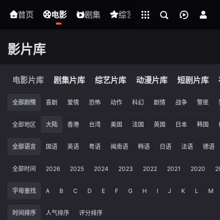
立即登录
首页
电影
下载客户端
剧集
综艺
动漫
短剧
影片库
电影片库
剧集片库
综艺片库
动漫片库
短剧片库
全部剧情
喜剧
爱情
恐怖
动作
科幻
剧情
战争
警匪
全部地区
大陆
香港
台湾
美国
法国
英国
日本
韩国
全部语言
国语
英语
粤语
闽南语
韩语
日语
法语
德语
全部时间
2026
2025
2024
2023
2022
2021
2020
2
字母查找
A
B
C
D
E
F
G
H
I
J
K
L
M
时间排序
人气排序
评分排序