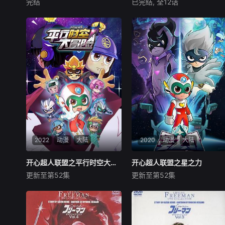
完结
已完结, 全12话
刘婧荦
刘露
王凯
吕书君
葛子瑞
张沛
历经惨烈的元泱界大战，成功
凌霄阁少年掌门樊凌霄，仅凭
突破魁拔十二妖第一道防线的
一条小鲶鱼便培养出了吞天噬
蛮吉（刘婧荦 配音）、镜心
地的灵鲲，成为名震天下的灵
（刘校妤 配音）一行，为追赶
宠师。在门派晋级的巅峰对决
曲境一号再踏征途，却意外闯
中，他惨遭巨鲲噬主，就此陨
入萨库人大仓（王宇腾 配音）
落。当他重获新生带着小鲶鱼
与粼妖姑娘海问香（姚姝 配
重返没落的门派时，他誓要查
音）所设下的诡异防线。面对
出噬主真相，揭开家
大仓与海问香的步步紧逼，蛮
吉等人无奈应战。激战中，神
秘少年 敖江（刘校妤 配音）
凭空出现、曲境一号舰长远浪
（杨晨 配音）更做出种种令人
2022
动漫
大陆
2020
动漫
大陆
匪夷所思的决定，让本已复杂
的局面，越发显得扑朔迷离；
开心超人联盟之平行时空大冒险
开心超人联盟之平行时空大冒险
开心超人联盟之星之力
开心超人联盟之星之力
而机缘巧合下，脉门封闭已久
更新至第52集
更新至第52集
刘红韵
祖晴
严彦子
刘红韵
祖晴
严彦子
的蛮吉竟意外开启六大脉门，
化身无敌战神，携魁拔脉兽驰
《开心超人联盟之平行时空大
《开心超人联盟之星之力》由
骋于漫天烽火中，上演了一场
冒险》是动画系列片《开心超
广东明星创意动画有限公司制
气势磅礴
人联盟》的全新系列，以连续
作，已经在2020年2月全国国
剧的形式展现。故事讲述了：
产电视动画片制作备案公示剧