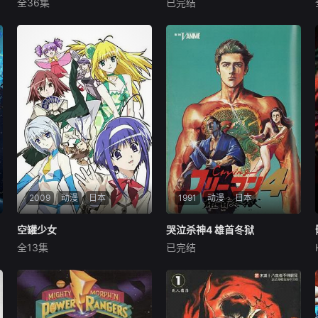
全36集
已完结
张太文
穆梦娇
陈柯帆
古川登志夫
片石千春
中尾隆圣
这是一个贪婪膨胀，人类
越来越难以得到满足的世界。
Freeman来到香港，却有组织
自古以来人们通过对银河
内部的叛徒策划阴谋，阻止他
星宿祈愿来实现自己梦想。而
对百八龙的继承
在如今科技—人工智能发展快
速，在欲望膨胀的环境下，银
河星宿之将被来自多维空间的
晦王以邪恶之力所控
2009
动漫
日本
1991
动漫
日本
空罐少女
空罐少女
哭泣杀神4 雄首冬狱
哭泣杀神4 雄首冬狱
全13集
已完结
福山润
成田纱矢香
古川登志夫
片石千春
丰崎爱生
屋良有作
大地翔（福山润配
《哭泣杀神4：雄首冬狱》是
音）是一位平凡的少年，虽然
山内重保执导的动画电影，于
表面上看起来大大咧咧不拘小
1991年上映。