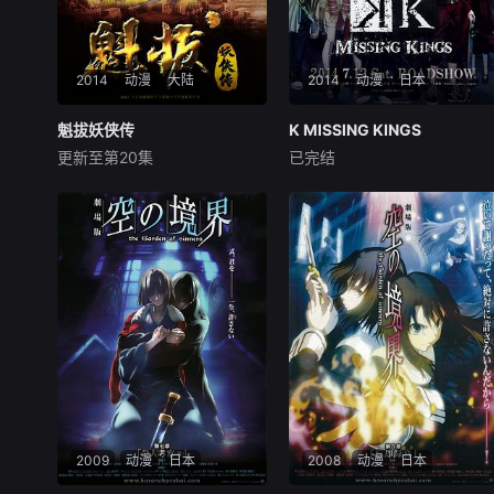
2014
动漫
大陆
2014
动漫
日本
魁拔妖侠传
魁拔妖侠传
K MISSING KINGS
K MISSING KINGS
更新至第20集
已完结
张钢
周洁
浪川大辅
小野大辅
小松未可子
和电影不同，《魁拔妖侠
传》将承担完整讲述主角们
7人の覆面作家集団「GoRA」
“前世今生”的任务，并将魁拔
が原作・脚本を手がけ、2012
史诗宏达的世界观全面展开。
年にテレビ放送されたオリジ
在电影中，蛮小满、蛮吉、卡
ナルアニメーションで、7人
拉肖克潘、阿离公主各自展现
の「王」と呼ばれる存在や、
了魅力，但未来得及把全部的
その下へ集った特異能力者た
谜底揭开——而这些
ちの戦いを描いた「K」の劇
場版。
2009
动漫
日本
2008
动漫
日本