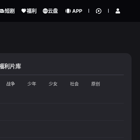
立即登录
短剧
福利
云盘
APP
福利片库
战争
少年
少女
社会
原创