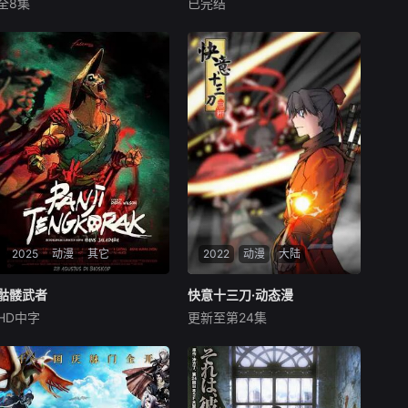
全8集
已完结
尼古拉斯·坎图
梅·惠特曼
伊藤明日阳
滨正悟
工藤遥
帮助同宗师兄弟铁熊恢复伤势
本杰明·布拉特
敲响天宗圣器东皇钟而被宗门
蕴藏着足以毁灭世界的力量的
守护者所看重，辰天为变得更
海难的冒险，试图逃离神秘的
秘宝「Lupin Collection（鲁
强，在宗门修炼，却
岛屿，家园的史前怪物，包括
邦珍藏）」，就在这宝藏被异
巨人，金刚先生。
世界的敌人・Gangler抢夺的
时候，2支战队行动起来！
以夺回珍藏为目标，轻巧在
空中舞动的「快盗战
2025
动漫
其它
2022
动漫
大陆
骷髅武者
骷髅武者
快意十三刀·动态漫
快意十三刀·动态漫
HD中字
更新至第24集
内详
未知
Afictionalworldintheearl
大型架空古装武侠连续剧《快
y15thcentury,whenawarofat
意十三刀》讲述的是一名少年
tritionrages.Panji,awarriorwh
立志成为大☆巨☆侠并为此付
ohasnotfoundpeaceeve
出泪水、汗水与智商的动人故