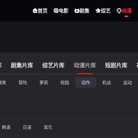
首页
电影
剧集
综艺
动漫
库
剧集片库
综艺片库
动漫片库
短剧片库
搞笑
冒险
萝莉
校园
动作
机战
运动
韩语
日语
其它