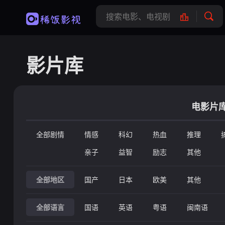
影片库
电影片
全部剧情
情感
科幻
热血
推理
亲子
益智
励志
其他
全部地区
国产
日本
欧美
其他
全部语言
国语
英语
粤语
闽南语