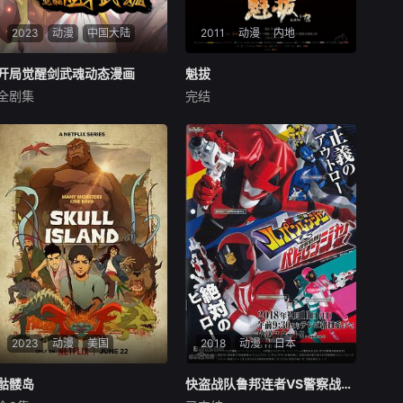
2023
动漫
中国大陆
2011
动漫
内地
开局觉醒剑武魂动态漫画
开局觉醒剑武魂动态漫画
魁拔
魁拔
全剧集
完结
未知
未知
灵武大陆传闻：集齐九本上古
在偏远的兽国窝窝乡，蛮吉和
天书者，可破解天道之秘，破
蛮大人这两个“独行族妖侠”，
碎空虚，获得至高无上的力
整天为了取得象征着成功和光
量！万国疆域，天府帝国，星
荣的“妖侠纹耀”而刻苦修炼“脉
辰镇辰家废柴少爷辰天惨遭同
术”，却把他们所生活的“窝窝
族陷害而死，小城少年本是废
乡”弄得鸡犬不宁，村民们绞
体之躯一朝觉醒万灵之体，成
尽脑汁想把他们赶走。一天，
为灵武双修体质，族比之上露
消灭魁拔的征兵令突然传到窝
锋芒王城之战夺第一，因在大
窝乡，村民们惊愕之余，村长
比结束之后因拒绝加入王族势
趁机忽悠蛮大人和蛮吉从军参
力返回宗门路上被王族无情追
战。
杀，生死交战中觉醒逆天武魂
【吞噬武魂】！回到宗门的辰
2023
动漫
美国
2018
动漫
日本
天逐渐展露天赋，却因此得罪
宗门内部不少天才，连累同门
骷髅岛
骷髅岛
快盗战队鲁邦连者VS警察战队巡逻连者
快盗战队鲁邦连者VS警察战队巡逻连者
师兄弟铁熊受伤一人死亡，为