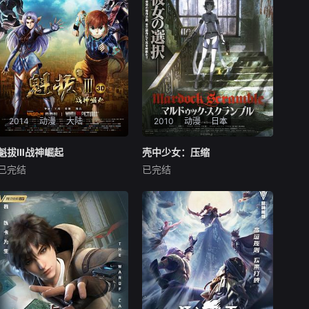
事。
2014
动漫
大陆
2010
动漫
日本
魁拔Ⅲ战神崛起
魁拔Ⅲ战神崛起
壳中少女：压缩
壳中少女：压缩
已完结
已完结
刘婧荦
姚姝
王宇腾
林原惠美
东地宏树
中井和哉
历经惨烈的元泱界大战，成功
突破魁拔十二妖第一道防线的
在科技高度发达的未来世
蛮吉（刘婧荦 配音）、镜心
界，繁华堕落的马杜克市，醉
（刘校妤 配音）一行，为追赶
生梦死，纸醉金迷。受万千宠
曲境一号再踏征途，却意外闯
爱、养尊处优的美丽少女露恩
入萨库人大仓（王宇腾 配音）
•芭洛特（林原惠美配音），
与粼妖姑娘海问香（姚姝 配
虽然从赌场经营者榭尔（中井
音）所设下
和哉配音）那里得到一切，但
却抑制不住想要探寻