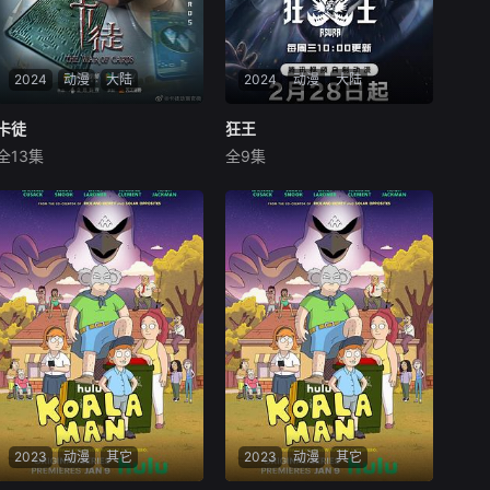
2024
动漫
大陆
2024
动漫
大陆
卡徒
卡徒
狂王
狂王
全13集
全9集
内详
内详
数百年前，一场突如其来
羸弱的阿修罗少年有鱼目
的陨石群撞击，让整个世界崩
睹部落被屠后爆发惊人潜能，
塌成两片彼此共生又绝对隔离
因而被先祖獠忌掳走。有鱼经
的大陆。为了拯救危在旦夕的
獠忌地狱式的死炼折磨得以脱
人类文明，数百位以罗森博格
胎换骨，修炼成斗神五感和独
为首的原大陆科学家，集诸国
特的斗魂之道。完成死炼后，
之力研发出一种新型能源供给
有鱼与好友时雨重逢，但阿修
装置（卡片）。主人
罗弱肉强食的规则却
2023
动漫
其它
2023
动漫
其它