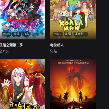
2019
动漫
日本
2023
动漫
澳大利亚 / 美国
狂赌之渊第二季
狂赌之渊第二季
考拉超人
考拉超人
全12集
完结
早见沙织
德武龙也
休·杰克曼
莎拉·斯努克
田中美海
迈克尔·丘萨克
良家子女聚集的名门学
跟随一个家庭的父亲，他生活
校，私立百花王学园。君临这
在一个不那么秘密的身份，作
所被赌博所支配的学园顶点的
为名义上的英雄，他拥有燃烧
是，支配弱者的人生、甚至对
的激情，以扼杀轻微犯罪。
政界财界都拥有影响力的绝对
支配者，学生会。然而，学生
会长桃喰绮罗莉，突然宣言了
学生会的解散及总选举