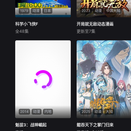
1979
动漫
日本
2023
动漫
中国大陆
科学小飞侠F
科学小飞侠F
开局就无敌动态漫画
开局就无敌动态漫画
全48集
更新至7集
田中真弓
未知
《开局就无敌》讲述在玄幻世
界，男主获得无敌领域系统，
在领域内安家收徒种田，并与
逐步建立羁绊的伙伴一起探索
玄幻世界的故事。
2014
动漫
内地
2025
动漫
大陆
魁拔3：战神崛起
魁拔3：战神崛起
鲲吞天下之掌门归来
鲲吞天下之掌门归来