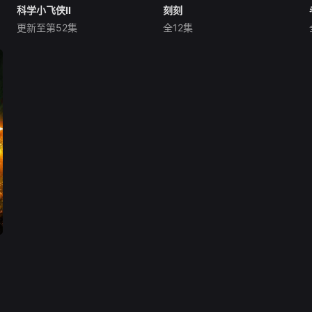
科学小飞侠II
科学小飞侠II
刻刻
刻刻
更新至第52集
全12集
森功至
杉山佳寿子
盐屋翼
安济知佳
濑户麻沙美
山路和弘
永远的“6时59分”开始了
—— 在佑河家有着代代相
传的止界术使用止界术，能够
进入森罗万象尽数停止的“止
界”。某天，主人公树里的外
甥和哥哥，被诱拐犯绑架了。
她为了救出他们而不得已使用
了“止界术”，