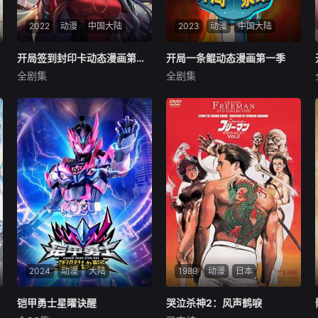
2022
动漫
中国大陆
2023
动漫
中国大陆
开局签到封印卡动态漫画第一季
开局签到封印卡动态漫画第一季
开局一条鲲动态漫画第一季
开局一条鲲动态漫画第一季
全剧集
全剧集
未知
未知
平平无奇的少年陈平被父亲送
主角庄浩然因意外一朝重生，
入满是天才的超能学院，却成
竟然变成了一条鲲？！然而，
为了最弱职业卡牌师，直到某
没什么难得倒他！开局一条
日陈平进入从小就多次梦见的
鲲，升级全靠吞！一路升级打
原界，得到神秘人的指点，发
怪，从巡山小妖进化成万妖之
现卡牌师并非最弱辅助职业，
王，途中遇到了无数的妖魔鬼
从此他的人生得到巨大改变。
怪满天神佛，主角究竟是如何
应对的呢？
2024
动漫
大陆
1989
动漫
日本
铠甲勇士星曜诀醒
铠甲勇士星曜诀醒
哭泣杀神2：风声鹤唳
哭泣杀神2：风声鹤唳