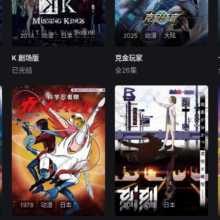
2014
动漫
日本
2025
动漫
大陆
K 剧场版
K 剧场版
克金玩家
克金玩家
已完结
全26集
浪川大辅
小野大辅
内详
小松未可子
未来世界，楚氏集团开发
7人の覆面作家集団「GoRA」
的虚拟游戏《纪元》因拥有完
が原作・脚本を手がけ、2012
美的沉浸式体验而备受世人瞩
年にテレビ放送されたオリジ
目，然而游戏正式上线前夕，
ナルアニメーションで、7人
游戏开发者楚氏夫妇却离奇失
の「王」と呼ばれる存在や、
踪。阔少楚易为寻父母下落之
その下へ集った特異能力者た
线索，在人形AI卡俄斯的指引
ちの戦いを描いた「K」の劇
下氪金300亿进
場版。
1978
动漫
日本
2018
动漫
日本