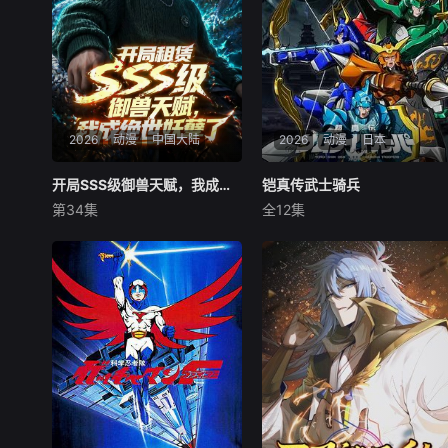
2026
动漫
中国大陆
2026
动漫
日本
开局SSS级御兽天赋，我成绝世妖孽动态漫画
开局SSS级御兽天赋，我成绝世妖孽动态漫画
铠真传武士骑兵
铠真传武士骑兵
第34集
全12集
未知
石桥阳彩
榎木淳弥
村濑步
李洛本是无法觉醒天赋的废
物，却意外觉醒超神租赁系
かつて人間界を恐怖に陥
统。他租赁SSS级天赋“祖龙”
れた妖邪界の封印が解ける
逆转命运，拜第一御龙师夏妃
と、数多の妖邪兵が侵攻を開
为师，契约血脉返祖的荒龙。
始した。人類の危機に駆けつ
凭借系统租赁的神级技能与血
けたのは、若き五人のサムラ
脉，他在新生考核中碾压所有
イたち。その名は、サムライ
挑战者，后又展露第
トルーパー！！彼らの闘いの
日々が、新たに幕を開