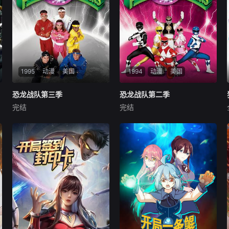
1995
动漫
美国
1994
动漫
美国
恐龙战队第三季
恐龙战队第三季
恐龙战队第二季
恐龙战队第二季
完结
完结
Karan
Ashley
Jason
Walter
Jones
Thuy
幽冥女王之兄阿達武士（Rit
Lord Zedd is introduced as t
o）加入侵略地球的隊伍，並
he new arch-rival of the Po
壓倒性的擊敗金剛戰士，摧毀
wer Rangers. Angered by th
了大連王與戰鬥白虎，指揮中
e failure of Rita
心亦在戰鬥中損毀，金剛戰士
就此失去超異能。宙威利用中
心所餘的能量，將失去超異能
的戰士們送去