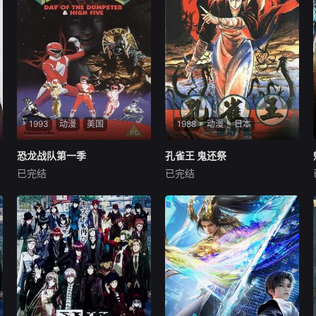
节，但实际上心思十分的细腻
温柔。某日，大地翔喝了一罐
哈密瓜汽水，在准备将空易拉
罐丢弃之时，震惊的发现易拉
罐竟然化身成为了金发
1993
动漫
美国
1988
动漫
日本
恐龙战队第一季
恐龙战队第一季
孔雀王 鬼还祭
孔雀王 鬼还祭
已完结
已完结
David
Yost
Amy
关俊彦
石丸博也
纳谷悟朗
Four athletically able teenag
ers along with their brainy fri
奈良にある興福寺から「裏の
end Billy are selected by Zor
八部衆像」を守ってほしいと
don to fi
依頼を受けた孔雀。一般には
知られていない像だが、その
存在を知る何者かが狙ってい
るという。そして、孔雀は
「裏の八部衆像」の「阿修羅
象」に史上最強の