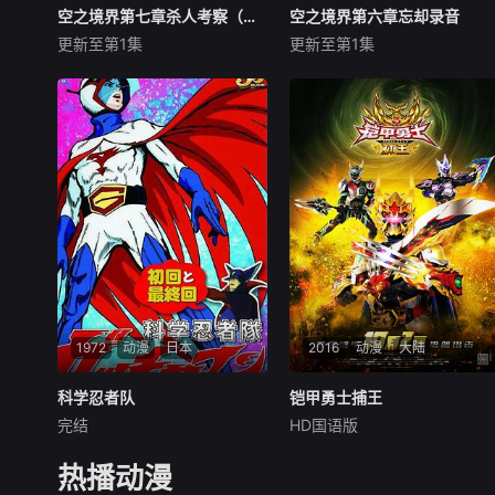
空之境界第七章杀人考察（后）
空之境界第七章杀人考察（后）
空之境界第六章忘却录音
空之境界第六章忘却录音
更新至第1集
更新至第1集
坂本真绫
铃村健一
坂本真绫
铃村健一
本田贵子
本田贵子
1999年2月，杀人鬼回来
1999年1月，黑桐鲜花所
了！ 1995年在日本发生的
就读的高级女子中学——礼园
连续猎奇杀人事件，因嫌疑人
出现了神秘的事件。一年四班
遇到车祸住院而草草结案。如
的学生橘佳织在宿舍起火事件
今疯狂的犯罪再次出现，恐怖
中身亡，随后，一年四班全体
的气氛来袭，原嫌疑人的嫌疑
同学的生活改变了。每天活在
被洗清，到底谁才是这一系列
痛苦与烦恼中的她们，收到了
事件的凶手
不明来源的信件
1972
动漫
日本
2016
动漫
大陆
科学忍者队
科学忍者队
铠甲勇士捕王
铠甲勇士捕王
完结
HD国语版
森功至
佐佐木功
赖艺
王畅唱
曲澔濬
杉山佳寿子
2072年，超级电脑僵王
热播动漫
紧身衣诱惑五人组大战外
化身为人形阎神，计划利用时