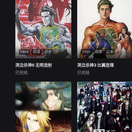
五超人和伽罗在潮博士的请求
目公布，预计今年内上映。讲
下，前去拯救被黑煞统治的平
述了超人们在星际联盟的帮助
行时空的星星球。然而面对十
下拯救伽罗的故事！
分强大的黑煞，
1993
动漫
日本
1990
动漫
日本
哭泣杀神6 无明流射
哭泣杀神6 无明流射
哭泣杀神3 比翼连理
哭泣杀神3 比翼连理
已完结
已完结
古川登志夫
片石千春
古川登志夫
片石千春
岛田敏
榊原良子
《哭泣杀神6：无明流射》是
Ron Tayan now leads the 10
山内重保执导的动画电影，于
8 Dragons; Fu Ching Ran is h
1994年2月25日上映。
is loyal wife. As their body ta
ttoos show, h