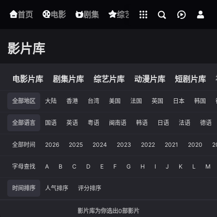
立即登录
首页
电影
下载客户端
剧集
综艺
动漫
短剧
影片库
电影片库
剧集片库
综艺片库
动漫片库
短剧片库
全部地区
大陆
香港
台湾
美国
法国
英国
日本
韩国
全部语言
国语
英语
粤语
闽南语
韩语
日语
法语
德语
全部时间
2026
2025
2024
2023
2022
2021
2020
2
字母查找
A
B
C
D
E
F
G
H
I
J
K
L
M
时间排序
人气排序
评分排序
影片库为你选出
0
部影片