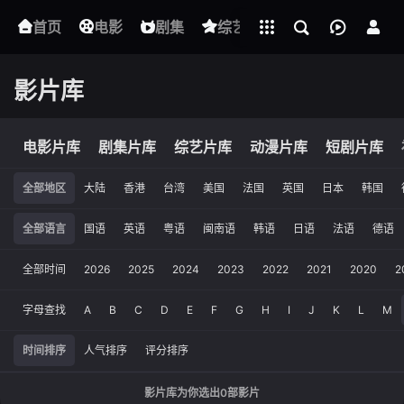
立即登录
首页
电影
下载客户端
剧集
综艺
动漫
短剧
影片库
电影片库
剧集片库
综艺片库
动漫片库
短剧片库
全部地区
大陆
香港
台湾
美国
法国
英国
日本
韩国
全部语言
国语
英语
粤语
闽南语
韩语
日语
法语
德语
全部时间
2026
2025
2024
2023
2022
2021
2020
2
字母查找
A
B
C
D
E
F
G
H
I
J
K
L
M
时间排序
人气排序
评分排序
影片库为你选出
0
部影片