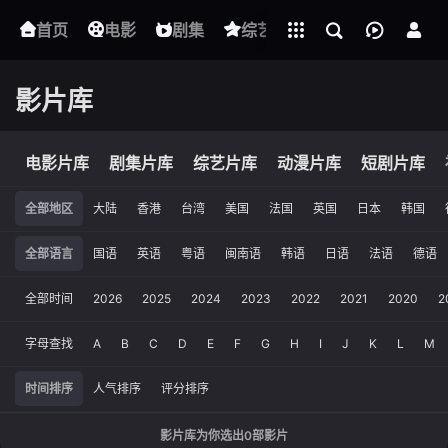
立即登录
首页
电影
下载客户端
剧集
综艺
动漫
短剧
影片库
电影片库
剧集片库
综艺片库
动漫片库
短剧片库
全部地区
大陆
香港
台湾
美国
法国
英国
日本
韩国
全部语言
国语
英语
粤语
闽南语
韩语
日语
法语
德语
全部时间
2026
2025
2024
2023
2022
2021
2020
2
字母查找
A
B
C
D
E
F
G
H
I
J
K
L
M
时间排序
人气排序
评分排序
影片库为你选出
0
部影片