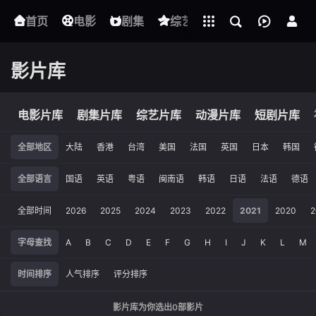
立即登录
首页
电影
下载客户端
剧集
综艺
动漫
短剧
影片库
电影片库
剧集片库
综艺片库
动漫片库
短剧片库
全部地区
大陆
香港
台湾
美国
法国
英国
日本
韩国
全部语言
国语
英语
粤语
闽南语
韩语
日语
法语
德语
全部时间
2026
2025
2024
2023
2022
2021
2020
2
字母查找
A
B
C
D
E
F
G
H
I
J
K
L
M
时间排序
人气排序
评分排序
影片库为你选出
0
部影片