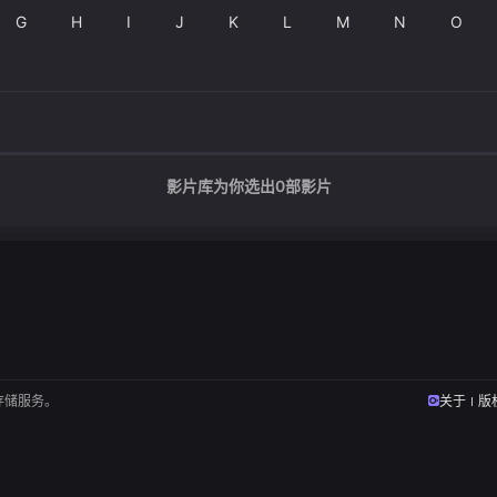
G
H
I
J
K
L
M
N
O
影片库为你选出
0
部影片
存储服务。
关于
版