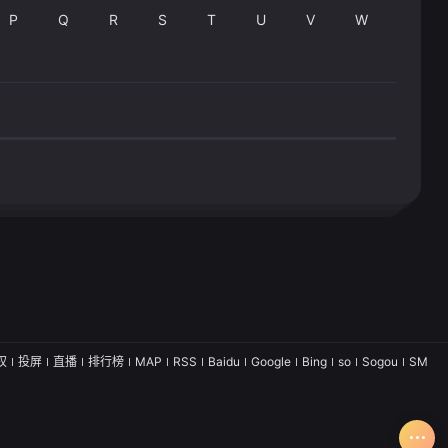
P
Q
R
S
T
U
V
W
权
投屏
直播
排行榜
MAP
RSS
Baidu
Google
Bing
so
Sogou
SM