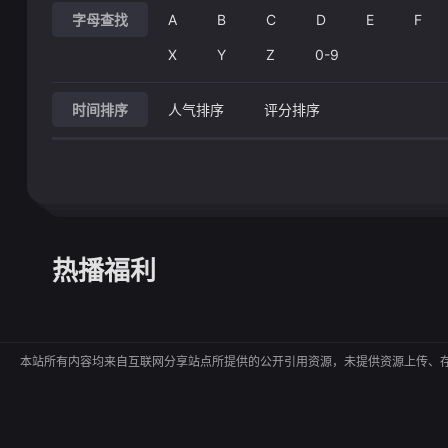
字母查找
A
B
C
D
E
F
X
Y
Z
0-9
时间排序
人气排序
评分排序
热播福利
本站所有内容均来自互联网分享站点所提供的公开引用资源，未提供资源上传、