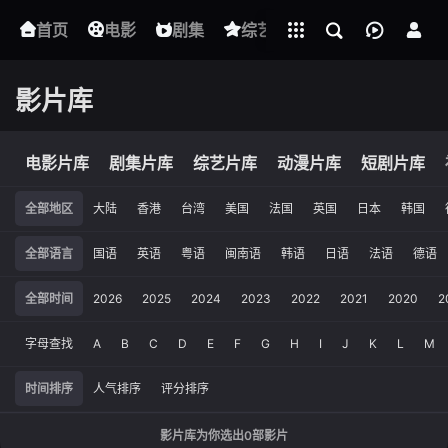
立即登录
首页
电影
下载客户端
剧集
综艺
动漫
短剧
影片库
电影片库
剧集片库
综艺片库
动漫片库
短剧片库
全部地区
大陆
香港
台湾
美国
法国
英国
日本
韩国
全部语言
国语
英语
粤语
闽南语
韩语
日语
法语
德语
全部时间
2026
2025
2024
2023
2022
2021
2020
2
字母查找
A
B
C
D
E
F
G
H
I
J
K
L
M
时间排序
人气排序
评分排序
影片库为你选出
0
部影片