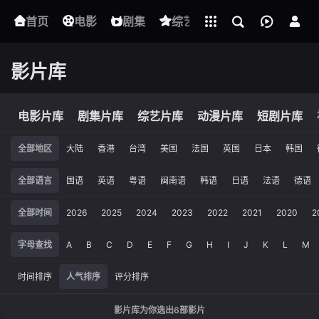
立即登录
首页
电影
下载客户端
剧集
综艺
动漫
短剧
影片库
电影片库
剧集片库
综艺片库
动漫片库
短剧片库
全部地区
大陆
香港
台湾
美国
法国
英国
日本
韩国
全部语言
国语
英语
粤语
闽南语
韩语
日语
法语
德语
全部时间
2026
2025
2024
2023
2022
2021
2020
2
字母查找
A
B
C
D
E
F
G
H
I
J
K
L
M
时间排序
人气排序
评分排序
影片库为你选出
6
部影片