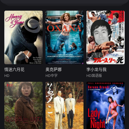
情迷六月花
奥克萨娜
李小龙与我
情迷六月花
奥克萨娜
李小龙与我
HD
HD中字
HD国语版
弗莱德·沃德
Albina
Korzh
李修贤
丁佩
乌玛·瑟曼
玛丽娜·科什金娜
王沙
玛丽亚·德·梅黛洛
OksanaShac
丁佩以自己的
阿娜伊丝•宁
hkoendedherlifein
角度，把功夫影帝
（MariadeMedeir
2018inMontrouge.
李小龙生前一切的
os玛丽亚•德•梅黛
Shewas31yearsol
第一手事实，毫无
洛饰），银行家雨
d.Despiteheryoun
保留地公诸于世，
果（RichardE.Gra
gage,thisextraordi
包括她如何认识李
nt饰）的妻子，一
narype
小龙，及重逢後如