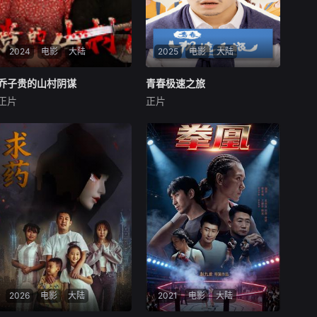
2024
电影
大陆
2025
电影
大陆
乔子贵的山村阴谋
乔子贵的山村阴谋
青春极速之旅
青春极速之旅
正片
正片
苏仕廷
廖娟
刘巍
陈升卫
石雨婷
上世纪二十年代，太行山下的
故事发生在一个充满青春气息
一个村子里，住着乔子贵和乔
的大学校园。几个性格迥异的
子富兄弟俩。乔子富有五亩
年轻人，在这里留下了笑声与
地，弟弟没有地。乔子富死后
泪水：有人因挫折而迷茫，有
把女儿托付给弟弟，并说孩子
人因友情而坚强，也有人勇敢
长大嫁人时这五亩地就是嫁
追逐爱情。一次次的波折让他
妆，但当孩子真的长大后，乔
们逐渐成长，青春的痕迹被深
子贵为了保住这五亩地，
深镌刻在心中。最终
2026
电影
大陆
2021
电影
大陆