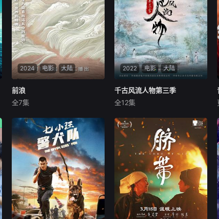
2024
电影
大陆
2022
电影
大陆
前浪
前浪
千古风流人物第三季
千古风流人物第三季
全7集
全12集
内详
耿力树
凌佳楠
1963年是人口学意义上中
《千古风流人物第三季》
国第一次“婴儿潮”，当年出生
是河南教育电子音像出版社与
了近三千万人。当下，这批
河南华之杰文化传播有限公司
“婴儿潮”期间出生的人，即将
合作拍摄的一部大型历史文化
退休，也标志着中国社会的老
纪录片。制片人王子龙，总导
龄化将开启加速模式，预计到
演海金星，艺术总监王遥远，
2035年进入重度老龄化社
导演房倩、叶静、王遥远，摄
会。纪录片《
影指导岳川。第三季