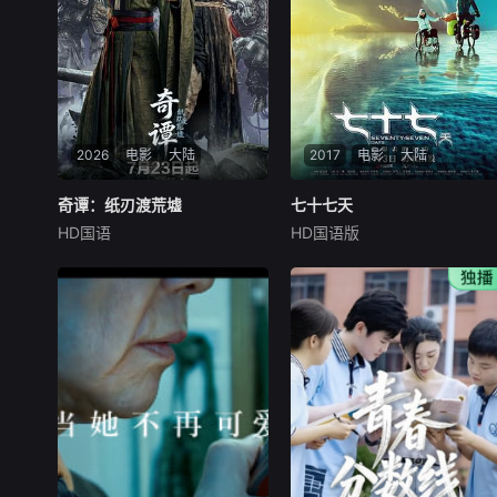
2026
电影
大陆
2017
电影
大陆
奇谭：纸刃渡荒墟
奇谭：纸刃渡荒墟
七十七天
七十七天
HD国语
HD国语版
未知
江一燕
赵汉唐
失忆的御纸师白小满救下
电影《七十七天》是以探
了遭遇追杀、只剩三天时间寻
险作家杨柳松77天孤身穿越羌
齐宝物复原人身的半纸人胡不
塘无人区的真实事迹为蓝本创
归，决定陪他一同历险并找回
作。电影中，在生活里迷失了
自己失去的记忆。两人依靠虎
自我的男主徘徊在雪域高原独
符进入隐市寻找无根水，在此
闯无人区，影片女主身体残疾
和被百年执念困住的梦婆（梦
仍然乐观面对生活，她让他坚
如意）相遇，了解到
定了去尝试世人眼