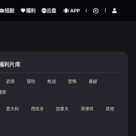
立即登录
短剧
福利
云盘
APP
福利片库
武侠
冒险
枪战
恐怖
悬疑
电影
意大利
西班牙
加拿大
菲律宾
其他