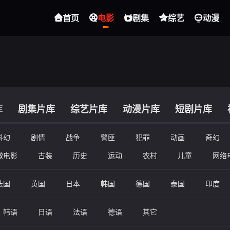
首页
电影
剧集
综艺
动漫
库
剧集片库
综艺片库
动漫片库
短剧片库
科幻
剧情
战争
警匪
犯罪
动画
奇幻
微电影
古装
历史
运动
农村
儿童
网络
法国
英国
日本
韩国
德国
泰国
印度
韩语
日语
法语
德语
其它