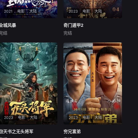
2021
电影
大陆
2023
电影
大陆
全城风暴
全城风暴
奇门遁甲2
奇门遁甲2
完结
完结
曾志伟
吴建飞
王嵛
张晓晨
刘雅瑟
刘晓庆
电影讲述了一场已经预测
这看似太平盛世的烟火人
到的台风即将来袭，主角一家
间，其实并非只有人类存在。
固执的父亲、忙碌的儿子和叛
一直以来，世间的小妖小仙都
逆的女儿越过整个风暴城市，
化作人形生活在我们身边，之
潜入实验室联手解决风暴危
中有与人为善者，自然也有作
机，拯救全城生命的故事。
恶多端者，而维持这一切秩序
和平的人，便是隐匿江湖的秘
密组织，雾隐门。恶
2023
电影
大陆
2023
电影
大陆
窃天书之无头将军
窃天书之无头将军
穷兄富弟
穷兄富弟