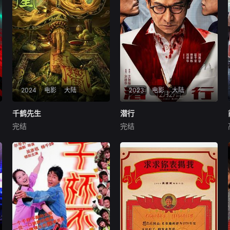
中两人渐生情愫，勇敢迈出信
历“分手后遗症”的孟云，面对
任的一步，执手对抗整个灵
家人的催促，带着“为什么要
界，不畏生死，上演一场荡气
结婚”的疑问，开始寻找真
回肠的人灵之恋。
爱；而余飞和女友丁点
2024
电影
大陆
2023
电影
大陆
千鹤先生
千鹤先生
潜行
潜行
完结
完结
钟发
宋美娜
祖卡尔
刘德华
林家栋
彭于晏
本片讲述了民国乱世，身
4吨毒品秘密抵达香港后
怀绝技的“先生”龙三受师妹所
人间蒸发，幕后黑手竟是看上
托，一路历尽千辛，途中救助
去人畜无害的律师林阵安（刘
老百姓，解散啸聚城中的响马
德华饰）。借助暗网直播贩
匪众，对决欺压民众的军阀，
毒，一边杀人一边利用法律脱
并破获了少女失踪案，维护了
罪，无恶不作的林阵安不知道
一方净土的评书故事。
自己已悄悄被警察和仇家锁
定。最好的兄弟、最爱的