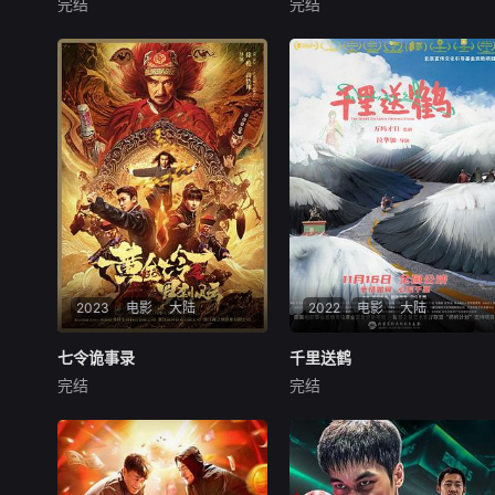
完结
完结
陈奕名
刘慧
张德晖
贺刚
曹禹澄
徐少强
电影《拳力以赴》视角独
民国初年，一颗陨石滑落长
特,以拳击为主导线,讲述了男
空，落入秦岭之地，意外引出
女主角冲破困境,坚持不懈,砥
神秘古墓，传闻古墓中藏有价
砺前行,各自攀上“巅峰“的故
值连城的珍宝。彼时军阀割
事。
据，为了获得秘藏以充军费，
汤司令迅速派人封锁了现场。
那时民间有卖国求荣之辈，也
有愿为国家奔走努力之人
2023
电影
大陆
2022
电影
大陆
七令诡事录
七令诡事录
千里送鹤
千里送鹤
完结
完结
任子豪
何雨宸
李子雄
周拉多杰
朋毛样专
尕斗扎西
华容县因黄金七令受到诅
咒，陆县长请来道士清除邪
影片讲述了一个青海高原
祟，不料道士陈皮和四位师弟
藏区村落，少年多杰和姐姐格
离奇惨死。这一奇异事件在华
桑与奶奶一同生活。早年失去