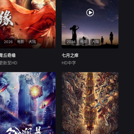
2026
电影
大陆
2024
电影
大陆
青丘奇缘
青丘奇缘
七月之痒
七月之痒
更新至HD
HD中字
何蓝逗
姚晓棠
巫迪文
马歌
暂无剧情介绍
线上游戏公司DSZ公司总
经理何不遇带着公司的100万
失踪了，公司董事长阮凌竹
（也是何不遇的妻子）怒不可
言。她知道他是躲到某个情人
家里去了，但是具体是谁不知
道。于是，阮凌竹想办法把和
何不遇有关系的几