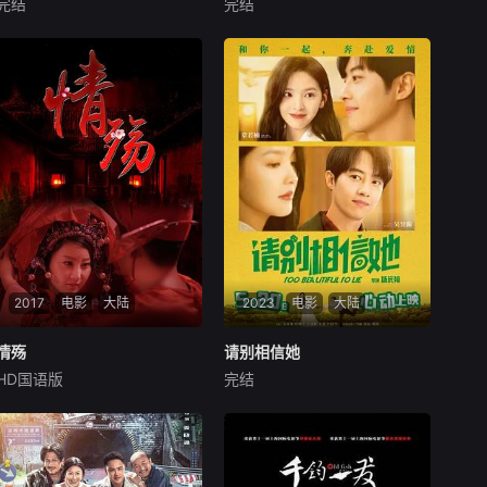
完结
完结
晋松
马率
蒋蕊泽
小沈阳
潘斌龙
沈春阳
以阿古力为首的狼卫军觊
身患尿毒症的司机王有财
觎窃天氏的龙脉宝藏和天下第
（潘斌龙饰），意外结识患有
一美人-史天骄，企图占领硫
先天心脏病家境优越的富二代
勒城以便寻找其所在。守城将
李致远（小沈阳饰），二人意
军史万夫寡不敌众，为救城中
外配型相符签署“生死协议”。
百姓和女儿史天骄，他与好友
为成全王有财的遗愿，李致远
肖不平合谋，利用记载窃天氏
带着王有财给妻子相亲，王有
秘术的《窃天书》，
财也鼓励李致远去
2017
电影
大陆
2023
电影
大陆
情殇
情殇
请别相信她
请别相信她
HD国语版
完结
熊艺岚
王震森
申洺子
章若楠
吴昱翰
吴彦姝
程风工作努力，聪明健
“江湖女骗子”白娜（章若
谈，性格开朗大方，有一个未
楠饰）与“小镇憨憨男”方耀东
婚妻叫静雅，两人正准备结
（吴昱翰饰）在船上不打不相
婚。静雅有个闺蜜叫小沁，程
识，谁料冤家路窄白娜阴差阳