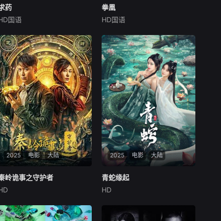
求药
求药
拳凰
拳凰
HD国语
HD国语
何一诺
刘平
徐冬梅
杨政
王海祥
儿子身患白血病，绝望的父亲
三届拳王刘辉（杨政饰）
张释全被邪教组织的“神药”谎
在一场综合格斗赛中惨败，不
言蛊惑，险些人财两空。当他
得不告别拳台，从此一蹶不
发现所谓“神药”只是骗局，妻
振。时隔两年，由格斗圈大人
子也命悬一线时，这个男人不
物王炎龙（闫彦龙饰）举办的
再沉默。他孤身闯入邪教法会
国内首届女子MMA格斗赛开
在正邪对决中揭开血腥骗局，
赛在即，为激励刘辉重拾信
只为完成一场从
心，女友凰亚男（徐冬梅
2025
电影
大陆
2025
电影
大陆
秦岭诡事之守护者
秦岭诡事之守护者
青蛇缘起
青蛇缘起
HD
HD
韩栋
方圆
杜志国
柯颖
尚娜
张亚奇
本故事描绘了寻宝人荀
青蛇不吃人只吃妖，但在杭州
爷、凤瑶、蔡青云、王鸭子
城被百姓误解。遭到驱赶和攻