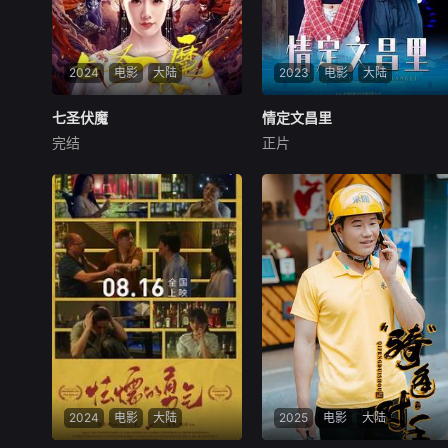
2024
电影
大陆
2023
电影
大陆
七圣伏魔
七圣伏魔
情定文昌里
情定文昌里
完结
正片
元彪
克拉拉
周思羽
陈樱丹
王钰威
因孙悟空导致修为尽失的罗睺
从小学习戏曲的许佳，因
星君自称无相作恶人间，被七
时空交叠与来自50年代的陈
大圣用元魂封印。少年尤喜为
钦，两人意外相识于文昌里万
防无相卷土重来，找齐六大圣
寿宫戏台，在探索彼此世界的
解印与无相一同封印的孙悟
过程中逐渐擦出火花。是一出
空，不料释放出了无相，尤喜
戏、一场梦、也是情之所
最终化为金箍棒与七大圣联合
至……
消灭了无相。
2024
电影
大陆
2025
电影
大陆