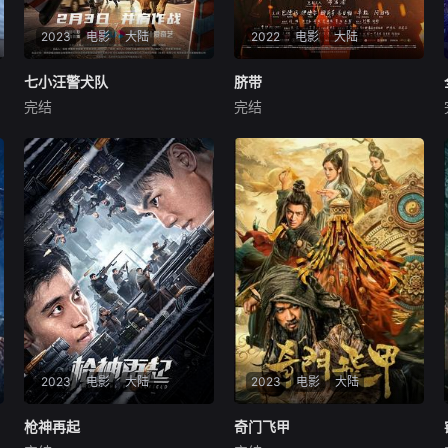
2023
电影
大陆
2022
电影
大陆
七小汪警犬队
七小汪警犬队
脐带
脐带
完结
完结
王韬
童苡萱
国永振
巴德玛
伊德尔
娜荷芽
身为警校优秀毕业生的钱
音乐人阿鲁斯（伊德尔
小天（王韬饰）一心想加入刑
饰）因不满哥哥对患有阿茨海
警队，干一番事业，却被分配
默症的母亲（巴德玛饰）的照
到警犬队，与警犬“饺子”成为
顾方式，决心带她返回草原，
朝夕相处的战友。但傲娇的饺
去寻找母亲记忆中的家。为了
子似乎并不听话，小天也屡次
防止母亲走失，阿鲁斯用一根
犯错被队里批评。眼看同届毕
绳子系在两人腰间。似脐带一
业的李可（童苡萱
般的连接，建立起了一
2023
电影
大陆
2023
电影
大陆
枪神再起
枪神再起
奇门飞甲
奇门飞甲