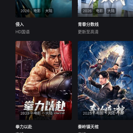
2026
电影
大陆
2026
电影
大陆
侵入
侵入
青春分数线
青春分数线
HD国语
更新至高清
未知
未知
暂无剧情介绍
暂无简介
2023
电影
大陆
2023
电影
大陆
拳力以赴
拳力以赴
秦岭镇天棺
秦岭镇天棺