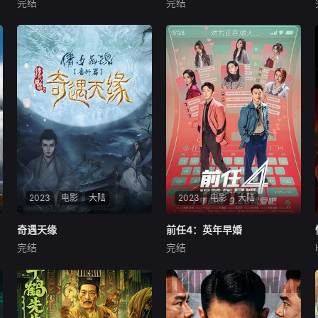
完结
完结
耿艺展
闵星翰
于子伦
何其炜
胡雪儿
曾经的电竞老炮不愿意儿
王小侠本是一个胸无大志讨生
子重蹈自己的覆辙，因此两人
活的小镇青年，与父亲老瞎子
发生了激烈争吵，争执中父亲
生活在十隐镇，唯一的愿望就
被电击中，返老还童回到了二
是能治好父亲的眼疾。一次偶
十岁。年轻后的父亲找到昔日
然王小侠邂逅了沈蓝儿，并意
战友组建战队想用实力打败儿
外卷入了一场阴谋中。王小侠
子，在后续的彼此对抗中，父
来到奇隐门，最终发现了他被
亲逐渐发现了儿子的
隐瞒的身世
2023
电影
大陆
2023
电影
大陆
奇遇天缘
奇遇天缘
前任4：英年早婚
前任4：英年早婚
完结
完结
苏晨
徐可珑
夏梦
韩庚
郑恺
于文文
人灵两界共处于世，矛盾
孟云（韩庚饰）和余飞
积怨已久，互相残害，彼此不
（郑恺饰）这对难兄难弟，在
容。书生陈才宁求学归来途
历经情场的洗礼之后，终于来
中，偶遇女灵青女。相处过程
到了谈婚论嫁的年纪。正在经