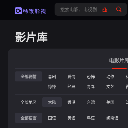
影片库
电影片
全部剧情
喜剧
爱情
恐怖
动作
惊悚
经典
青春
文艺
全部地区
大陆
香港
台湾
美国
全部语言
国语
英语
粤语
闽南语