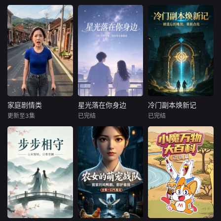
未知
未知
未知
暂无内容
暂无内容
调皮的奥吉和一群
性格各异的小虫伙
伴生活在同一个家
中，每天上演爆笑
不断的趣味故事。
伙伴们吵吵闹闹，
发生各种啼笑皆非
的小插曲。在一次
次有趣的日常打闹
里，彼此磨合成长
家庭剧情类
星光落在你身边
冷门副本焕新记
家庭剧情类
星光落在你身边
冷门副本焕新记
更新至3集
已完结
已完结
未知
未知
未知
暂无内容
一场突如其来的意
人间化妆师驼驼意
外，让普通人虞眠
外误入诡异的404
骤然穿越浩瀚苍茫
号恐怖酒店，强行
的修仙三界。绝境
闯入无限流惊悚游
之中，她成功绑定
戏世界。本以为开
专属奇遇系统，以
局即是绝境，难逃
此为依托，踏上漫
副本猎杀、小命不
漫修仙路。为顺利
保，谁知她竟成了
完成系统任务、积
这座濒临下架垫底