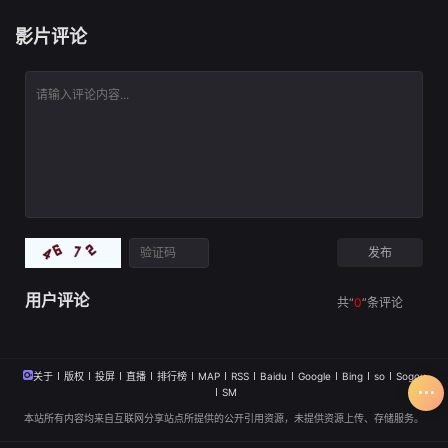
安娜·鲁哈斯
谭凯
饰）、刘康（林路
影片评论
琪拉·米洛
迪饰）、贾克斯（
本片以民国上
.
海为背景，融合悬
疑探案、越狱反
转、家国博弈与硬
核武打元素。一场
青帮大佬暗杀案，
让行侠仗义的陈虎
沦为替罪羔羊，身
陷死狱。绝境之
中，越狱求生、潜
入敌校、暗查凶
案，层层反转接连
上演。从监狱密
用户评论
共“
0
”条评论
关于
版权
投屏
直播
排行榜
MAP
RSS
Baidu
Google
Bing
so
Sogou
SM
本站所有内容均来自互联网分享站点所提供的公开引用资源，未提供资源上传、存储服务。