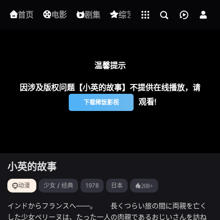
立即登录
首页
电影
下载客户端
剧集
综艺
动漫
短剧
小英的故事
第4集
温馨提示
因涉及版权问题【小英的故事】不提供在线播放，请
观看!
下载稀饭影视
小英的故事
动漫
少女
/
经典
1978
日本
208+
インドからフランスへ――。 長くつらい旅の間に両親を亡く
した少女ペリーヌは、たった一人の肉親であるおじいさんを訪ね