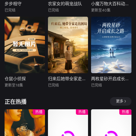
攒机缘修为，寻得
副本的唯一救星。
步步相守
农家女的萌宠战队
小魔万物大百科动物篇
步步相守
农家女的萌宠战队
小魔万物大百科动物篇
安稳立足、随心脱
404酒店常年排名
已完结
已完结
更新至40集
未知
未知
未知
身的契机，虞眠主
垫底，副本NPC全
动踏入风
员
现代顶级特工安雨
苏晚晴父亲刚去
我是小魔，全网粉
楠意外穿越，沦为
世，继母便改了地
丝超2800万的动漫
意图毒杀暴君武祯
契、扣下嫁妆，还
科普达人。一只来
的待死安妃，开局
借陈家退亲之名，
历成谜、腿长只有
便踏上刑场，身陷
将她赶进漏雨的破
8厘米，但头脑里
必死绝境。危急关
鸡棚。谁知雨夜
充满智慧的小柯基!
头，本该毒发身亡
里，一只老母鸡突
在这个系列里，我
的暴君武祯突然诈
然开口：“周氏明早
将带你一起，探寻
尸复活，惊天反转
要卖掉你爹留下的
动物们最不想被你
来袭——冰冷暴戾
种鸡！”从此，苏晚
知道的秘密！让你
仓鼠小侦探
归来后她带全家走出困局
两枚星砂开启成长之路
仓鼠小侦探
归来后她带全家走出困局
两枚星砂开启成长之路
的帝王躯壳内，寄
晴开启听禽之能，
发现，地球上的动
更新至18集
已完结
已完结
未知
未知
未知
宿的竟是她前世殉
带着会报信的鸡、
物竟然如此有趣！
职的哈士
会护主的
可爱的小浣熊吃东
仓鼠小侦探，机灵
屠户之女王金珠性
别人穿越系统秒到
正在热播
更多
西为啥要先洗一
的小仓鼠化身萌趣
子刚烈、胆大泼
账，陈嘉穿越足足
洗？猪竟然比大熊
侦探，破解各类小
辣，一纸婚嫁嫁入
两年半，终于等来
热播
热播
热播
猫还珍贵！东北傻
谜团，靠细心观察
陈家大房，刚过门
了系统加载完成！
狍子是咋活下来
寻找线索，帮伙伴
便深陷一地鸡毛的
可解锁系统的逆天
的？在“哈哈哈哈”
解决难题，充满童
宅门纷争。陈家老
条件，竟是找到一
中感受动物世界的
趣与智慧。
太极度偏心，事事
位评分八十分以上