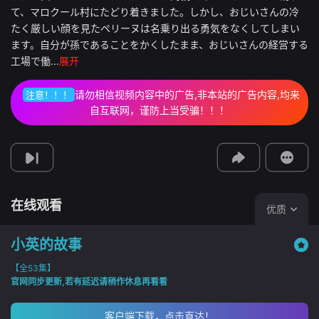
て、マロクール村にたどり着きました。しかし、おじいさんの冷
たく厳しい顔を見たペリーヌは名乗り出る勇気をなくしてしまい
ます。自分が孫であることをかくしたまま、おじいさんの経営する
工場で働...
展开
视频报错
请勿相信视频内容中的广告,非本站的广告内容,均来
注意！！！
如果是遇到无法播放请提交反馈
自互联网，谨防上当受骗！！！
投屏到电视
教程：把手机影片投到电视上播放
在线观看
优质
小英的故事
【全53集】
官网同步更新,若有延迟请稍作休息再看看
客户端下载，点击直达！