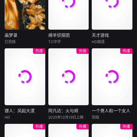
神奇～
偏袒嘴甜会哄的二
的道侣。为解锁系
房，常年纵容二房
统、逆天修仙，陈
贪婪算计、肆意压
嘉踏遍街巷辛苦寻
榨老实本分的大
觅三天，机缘巧合
房。丈夫性格软弱
在修士集市，偶遇
画梦录
绵羊侦探团
天才游戏
憨厚，遇事不
一位满分
画梦录
绵羊侦探团
天才游戏
已完结
TC中字
HD国语
代露娃
唐诗逸
休·杰克曼
彭昱畅
丁禹兮
热播
热播
热播
林柏叡
尼可拉斯·博朗
李蔓瑄
尼古拉斯·加利齐纳
民国的上海滩，身
穷途末路的天才少
怀绝技的孤女画师
牧羊人乔治
年刘全龙（彭昱畅
许雁真，意外与身
（休·杰克曼饰）最
饰），被偏执富家
陷危局的融汇银行
爱给羊群读侦探小
公子陈伦（丁禹兮
总账姜心羽产生交
说，没想到自己有
饰）选中，被迫踏
集。姜心羽遭人陷
一天会离奇死亡。
入一场为他量身打
害，只得与许雁真
他留下的3000万
造的“换命游戏”。
结盟，彼时银行欲
巨额遗产，让每个
豪华别墅、名车名
将国宝名画低价卖
人貌似都有犯罪动
表、神秘女友全部
镖人：风起大漠
阿凡达：火与烬
一个男人和一个女人
镖人：风起大漠
阿凡达：火与烬
一个男人和一个女人
给外国人，许雁真
机。警察毫无头绪
备齐，在陈伦的精
HD
2025年12月19日上映
完结
吴京
谢霆锋
萨姆·沃辛顿
黄渤
倪妮
凭借自身精湛画技
之时，羊群们决定
心打造下，刘全龙
热播
热播
热播
于适
佐伊·索尔达娜
周汉宁
仿造名画、偷天换
“不务正业”迈出牧
瞬间拥有顶配人
西格妮·韦弗
日。几经波折，两
场，追查牧羊人“躺
生。
大漠之上，镖人、
男人（黄渤