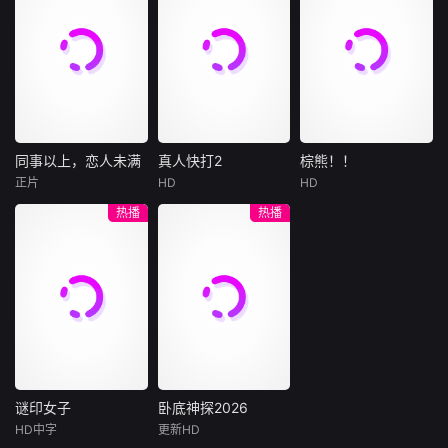
人联手在各方势力
平
官府、西域五大家
影片聚焦杰克·萨利
饰）和女人（倪妮
的夹缝间巧妙周
族等多方势力盘根
与奈蒂莉一家的命
饰）飞机同时落
旋，共历险阻，破
错节、暗潮涌动。
运起伏，在前作的
地，入住同一家酒
解重重困境。
“天字第二号逃犯”
情感余波之上，深
店，成为一墙之隔
刀马接下特殊押镖
刻描绘一个家族在
的邻居。不够隔音
任务，和同伴一起
战火中如何成长、
的房间暴露了男人
从西域护镖远赴长
并共同守护血脉相
和女人因生活暂停
安。不料，他们的
连的情感纽带的历
陷入的困境，健
同事以上，恋人未满
真人快打2
棕熊！！
同事以上，恋人未满
真人快打2
棕熊！！
护送对象竟是“天字
程，从而将故事推
康、家庭、婚姻、
正片
HD
HD
詹妮弗·洛佩兹
卡尔·厄本
铃木福
第一号逃犯”知世
向更具张力的全新
经济......成年人的生
热播
热播
布雷特·戈德斯坦
阿德莱恩·鲁道夫
郎……天下熙熙皆
维度。此外，潘多
活里从来没有“容
暂无内容
贝蒂·吉尔平
杰西卡·麦克娜美
为利来，各方势力
拉的全新领域也即
易”
闻风入局，抢镖厮
将揭晓
洛佩兹饰演的航空
过气好莱坞演
杀接连上演……
公司 和戈德斯坦饰
员强尼·凯奇（卡尔·
演的律师因职业合
厄本饰）被意外选
作的契机发展出了
中，加入一场决定
恋爱，而如果两人
地球命运的真人快
从心出发、不循规
打。吉塔娜（阿德
蹈矩，他们的工作
莱恩·鲁道夫饰）、
可能被毁掉，要何
刀锋索尼娅（杰西
谜印女子
卧底神探2026
谜印女子
卧底神探2026
去何从？
卡·麦克娜美饰）、
HD中字
更新HD
坎德拉·佩尼亚
释小龙
刘天佐
卡诺（约什·劳森