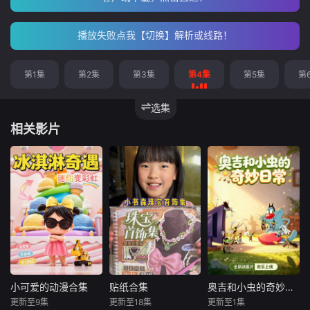
播放失败点我【切换】解析或线路！
第1集
第2集
第3集
第4集
第5集
第
选集
相关影片
小可爱的动漫合集
贴纸合集
奥吉和小虫的奇妙日常
小可爱的动漫合集
贴纸合集
奥吉和小虫的奇妙日常
更新至9集
更新至18集
更新至1集