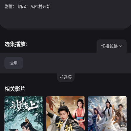
剧情：
崛起：从回村开始
选集播放:
切换线路
全集
选集
相关影片