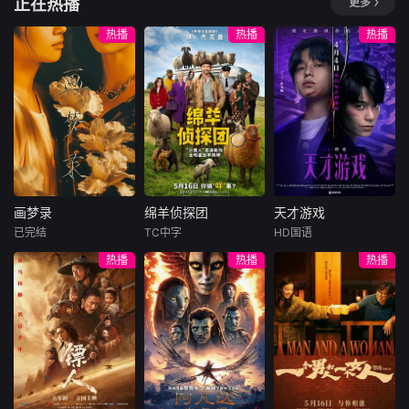
正在热播
更多
热播
热播
热播
画梦录
绵羊侦探团
天才游戏
画梦录
绵羊侦探团
天才游戏
已完结
TC中字
HD国语
代露娃
唐诗逸
休·杰克曼
彭昱畅
丁禹兮
热播
热播
热播
林柏叡
尼可拉斯·博朗
李蔓瑄
尼古拉斯·加利齐纳
民国的上海滩，身
穷途末路的天才少
怀绝技的孤女画师
牧羊人乔治
年刘全龙（彭昱畅
许雁真，意外与身
（休·杰克曼饰）最
饰），被偏执富家
陷危局的融汇银行
爱给羊群读侦探小
公子陈伦（丁禹兮
总账姜心羽产生交
说，没想到自己有
饰）选中，被迫踏
集。姜心羽遭人陷
一天会离奇死亡。
入一场为他量身打
害，只得与许雁真
他留下的3000万
造的“换命游戏”。