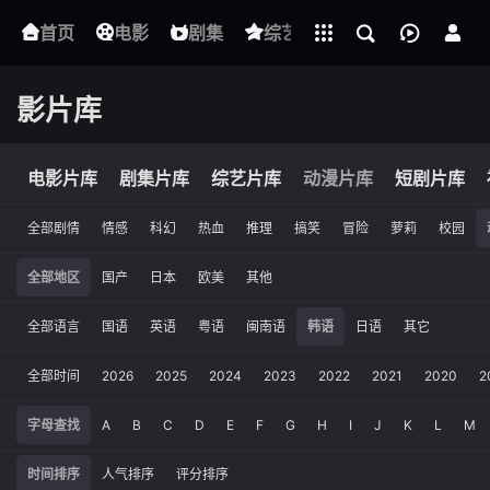
立即登录
首页
电影
下载客户端
剧集
综艺
动漫
短剧
影片库
电影片库
剧集片库
综艺片库
动漫片库
短剧片库
全部剧情
情感
科幻
热血
推理
搞笑
冒险
萝莉
校园
全部地区
国产
日本
欧美
其他
全部语言
国语
英语
粤语
闽南语
韩语
日语
其它
全部时间
2026
2025
2024
2023
2022
2021
2020
2
字母查找
A
B
C
D
E
F
G
H
I
J
K
L
M
时间排序
人气排序
评分排序