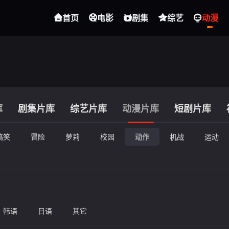
首页
电影
剧集
综艺
动漫
库
剧集片库
综艺片库
动漫片库
短剧片库
搞笑
冒险
萝莉
校园
动作
机战
运动
韩语
日语
其它