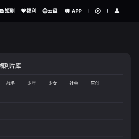
立即登录
短剧
福利
云盘
APP
福利片库
战争
少年
少女
社会
原创