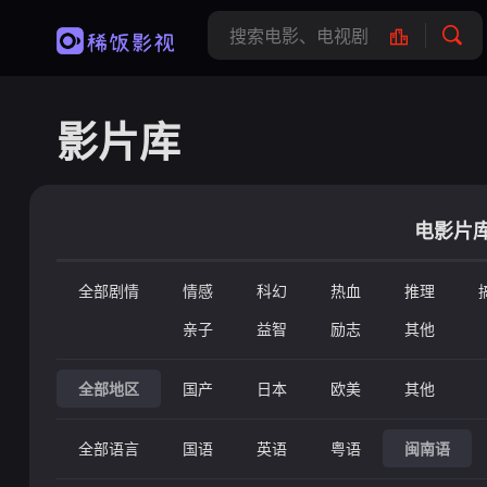
影片库
电影片
全部剧情
情感
科幻
热血
推理
亲子
益智
励志
其他
全部地区
国产
日本
欧美
其他
全部语言
国语
英语
粤语
闽南语