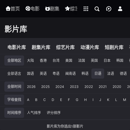
立即登录
首页
电影
下载客户端
剧集
综艺
动漫
短剧
影片库
电影片库
剧集片库
综艺片库
动漫片库
短剧片库
全部地区
大陆
香港
台湾
美国
法国
英国
日本
韩国
全部语言
国语
英语
粤语
闽南语
韩语
日语
法语
德语
全部时间
2026
2025
2024
2023
2022
2021
2020
2
字母查找
A
B
C
D
E
F
G
H
I
J
K
L
M
时间排序
人气排序
评分排序
影片库为你选出
1
部影片