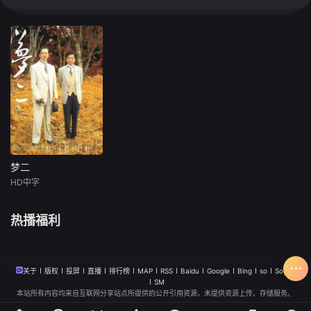
梦二
梦二
HD中字
泽田研二
毬谷友子
热播福利
宫崎万纯
1991年戛納電
影節導演雙週單
元。作為“大正三部
关于
版权
投屏
直播
排行榜
MAP
RSS
Baidu
Google
Bing
so
Sogou
曲”的壓軸之作，本
SM
本站所有内容均来自互联网分享站点所提供的公开引用资源，未提供资源上传、存储服务。
片充滿了肉欲色情
與荒誕的色彩，講