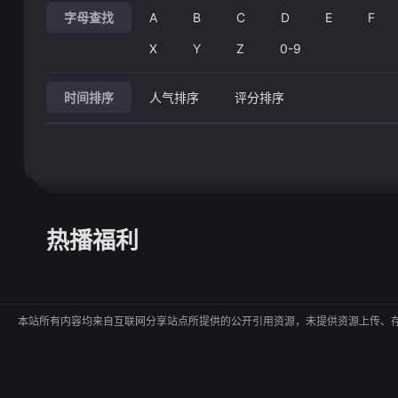
字母查找
A
B
C
D
E
F
X
Y
Z
0-9
时间排序
人气排序
评分排序
热播福利
本站所有内容均来自互联网分享站点所提供的公开引用资源，未提供资源上传、