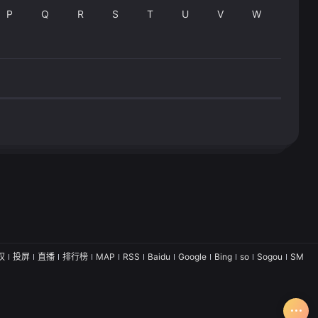
P
Q
R
S
T
U
V
W
权
投屏
直播
排行榜
MAP
RSS
Baidu
Google
Bing
so
Sogou
SM