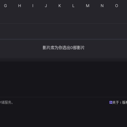
G
H
I
J
K
L
M
N
O
影片库为你选出
0
部影片
存储服务。
关于
版