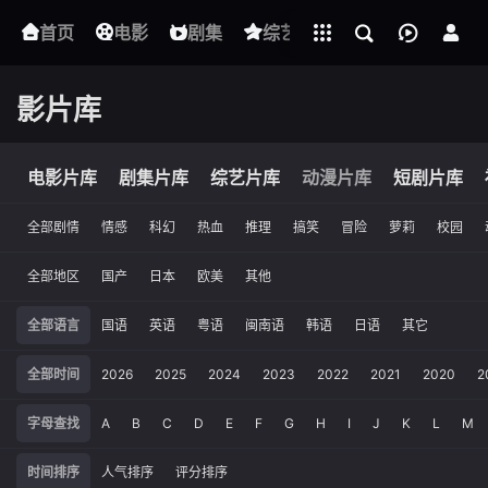
立即登录
首页
电影
下载客户端
剧集
综艺
动漫
短剧
影片库
电影片库
剧集片库
综艺片库
动漫片库
短剧片库
全部剧情
情感
科幻
热血
推理
搞笑
冒险
萝莉
校园
全部地区
国产
日本
欧美
其他
全部语言
国语
英语
粤语
闽南语
韩语
日语
其它
全部时间
2026
2025
2024
2023
2022
2021
2020
2
字母查找
A
B
C
D
E
F
G
H
I
J
K
L
M
时间排序
人气排序
评分排序