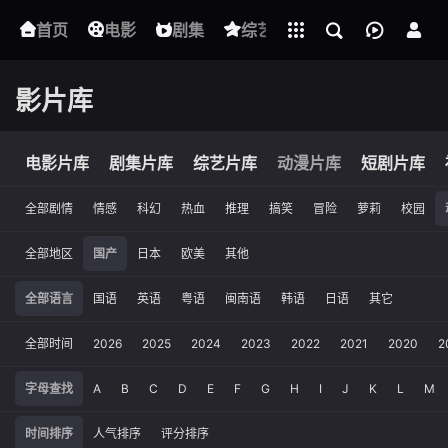
立即登录
首页
电影
下载客户端
剧集
综艺
动漫
短剧
影片库
电影片库
剧集片库
综艺片库
动漫片库
短剧片库
全部剧情
情感
科幻
热血
推理
搞笑
冒险
萝莉
校园
全部地区
国产
日本
欧美
其他
全部语言
国语
英语
粤语
闽南语
韩语
日语
其它
全部时间
2026
2025
2024
2023
2022
2021
2020
2
字母查找
A
B
C
D
E
F
G
H
I
J
K
L
M
时间排序
人气排序
评分排序