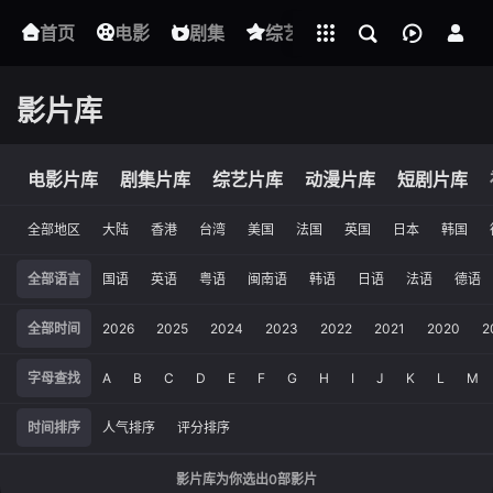
立即登录
首页
电影
下载客户端
剧集
综艺
动漫
短剧
影片库
电影片库
剧集片库
综艺片库
动漫片库
短剧片库
全部地区
大陆
香港
台湾
美国
法国
英国
日本
韩国
全部语言
国语
英语
粤语
闽南语
韩语
日语
法语
德语
全部时间
2026
2025
2024
2023
2022
2021
2020
2
字母查找
A
B
C
D
E
F
G
H
I
J
K
L
M
时间排序
人气排序
评分排序
影片库为你选出
0
部影片