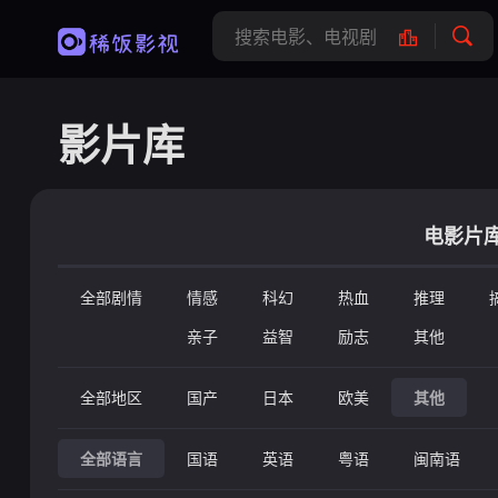
影片库
电影片
全部剧情
情感
科幻
热血
推理
亲子
益智
励志
其他
全部地区
国产
日本
欧美
其他
全部语言
国语
英语
粤语
闽南语