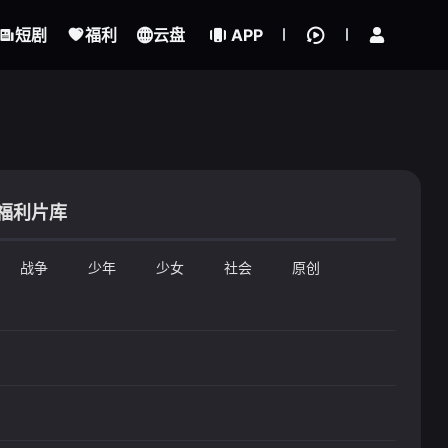
立即登录
短剧
福利
云盘
APP
福利片库
战争
少年
少女
社会
原创