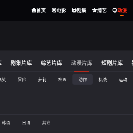
首页
电影
剧集
综艺
动漫
库
剧集片库
综艺片库
动漫片库
短剧片库
搞笑
冒险
萝莉
校园
动作
机战
运动
韩语
日语
其它