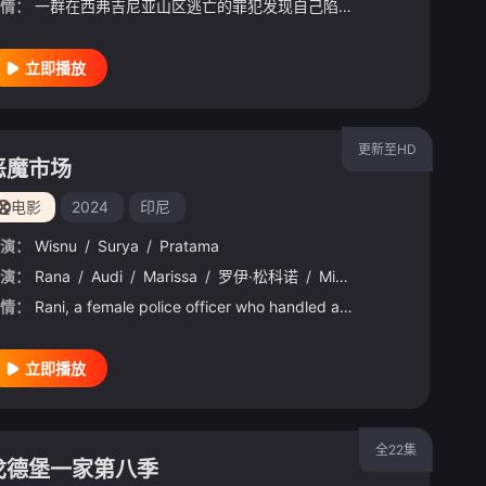
情：
一群在西弗吉尼亚山区逃亡的罪犯发现自己陷入了统治白天的怪物和统治夜晚的生物之间的古老恩怨之中。
立即播放
更新至HD
恶魔市场
电影
2024
印尼
演：
Wisnu
/
Surya
/
Pratama
演：
Rana
/
Audi
/
Marissa
/
罗伊·松科诺
/
Michelle
/
Tahalea
情：
Rani, a female police officer who handled a murder case in the restricted forest where she served. This case involved Tamara, a vlogger horror who was a victim of the chancel culture of the netizens due to being caught uploading a fake sighting video. Kno
立即播放
全22集
戈德堡一家第八季