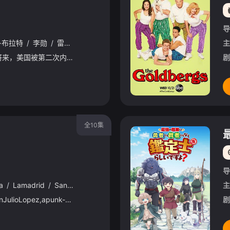
导
·布拉特
/
李勋
/
雷纳尔多·加列戈斯
/
武玉
/
拉希姆·赖利
/
马克·杰弗
主
故事背景设定在不久的将来，美国被第二次内战摧残。故事集中发生在名义上的DMZ（非战区），一个饱受蹂躏的曼哈顿岛。 没有人进去，也没有人出来。 但对于急于寻找失踪儿子的医生阿尔玛来说，这一切都可
剧
全10集
导
a
/
Lamadrid
/
Sandra
/
Marcela
/
Hernandez
/
Cruz
/
Legaspe
主
TheseriescentersonJulioLopez,apunk-assbitchwithaheartofgoldwhogoesoutofhiswaytohelpeveryonebuthims
剧