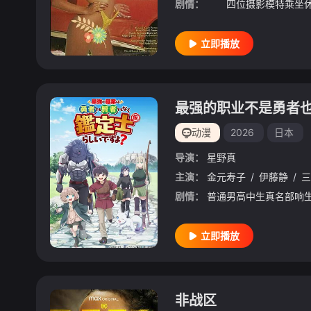
剧情：
立即播放
动漫
2026
日本
导演：
星野真
主演：
金元寿子
/
伊藤静
/
三
剧情：
立即播放
非战区