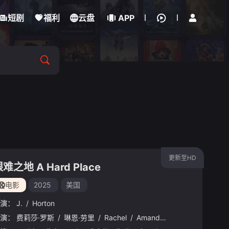
立即登录
短剧
福利
云盘
APP
更新至HD
难之地 A Hard Place
电影
2025
美国
演：
J.
/
Horton
演：
Ron
/
费莉莎·罗斯
Jeremy
/
琳恩·劳里
/
Rachel
/
Amanda
/
Bryant
/
凯文·