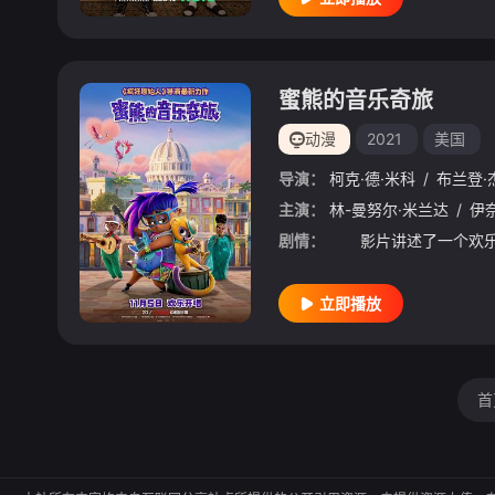
蜜熊的音乐奇旅
动漫
2021
美国
导演：
柯克·德·米科
/
布兰登·
主演：
林-曼努尔·米兰达
/
伊
剧情：
立即播放
首