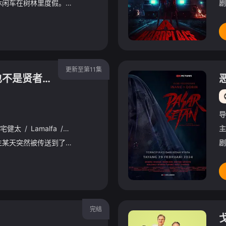
四位摄影模特乘坐休闲车在树林里度假。他们在落基山脉玩得很开心，在湖边划船，晒日光浴，赤裸裸地到处跑。他们遇到了一个伐木工人，他和两个女孩发生了性关系，一个男孩童子军搭便车，还有一个不太高兴的童子军
剧
更新至第11集
最强的职业不是勇者也不是贤者好像是鉴定士(伪)的样子?
导
宅健太
/
Lamalfa
/
Michelle立山
/
首藤志奈
主
普通男高中生真名部响生某天突然被传送到了潜藏着魔物的异世界草原。正当他在这个前所未见的奇幻世界里漫无目的地徘徊时，突然发现自己被赋予了“鉴定”技能和“鉴定士（暂定）”的职业……（暂定）是闹哪样！？在草原邂逅的金发精灵艾玛莉亚引导下成为冒险者的响生，与被诅咒的兽人克劳德、未来贤者莉莉安、白猫圣兽维奈结伴同行，在逐渐变强的同时寻找着回到原来世界的方法——他究竟能否平安回到原来的世界？又是否真能如标题所言，迎来成为最强的那一天！？
剧
完结