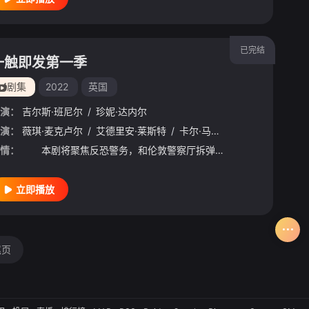
已完结
一触即发第一季
剧集
2022
英国
演：
吉尔斯·班尼尔
/
珍妮·达内尔
德·马科斯·冈萨雷斯
演：
薇琪·麦克卢尔
/
/
葛洛丽亚·伊斯特芬
艾德里安·莱斯特
/
/
卡尔·马卡宁奇
妮可·拜尔
/
凯蒂·洛斯
/
马克·斯坦利
/
奥
情：
本剧将聚焦反恐警务，和伦敦警察厅拆弹小组的卓越工作。故事讲述夏季的一场恐怖主义运动威胁到了首都的安全，拆手们忙碌在紧急行动的最前线，以便在伤亡人数增加之前查明爆炸的幕后黑手。 VickyMcCl
立即播放
尾页