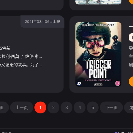
2021年08月06日上映
杰佛兹
导
奈拉利·西莫
/
佐伊·索尔达娜
/
迈克尔·鲁克
/
布莱恩·泰里·亨利
/
胡安·
主
影片讲述了一个欢乐又温暖的故事。为了完成爷爷安德烈的遗愿，嘻哈搭档蜜熊维沃（林-曼努尔·米兰达配音）与酷女孩加比（伊奈拉利·西莫配音）化身“爱的信使”踏上了一段奇妙冒险旅途。然而，一路上囧况不断，
剧
页
上一页
1
2
3
4
5
下一页