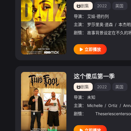
剧集
2022
美国
导演：
艾娃·德约列
主演：
罗莎里奥·道森
/
本杰明
剧情：
立即播放
这个傻瓜第一季
剧集
2022
美国
导演：
未知
主演：
Michelle
/
Ortiz
/
Ann
剧情：
立即播放