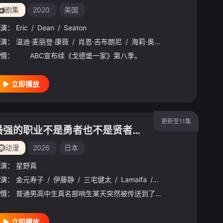
剧集
2020
美国
演：
Eric
/
Dean
/
Seaton
里·米勒
演：
温迪·麦丽登·康薇
/
伊维特麦奎因费伊
/
肖恩·吉布朗尼
/
乔什·帕斯
/
/
海莉·奥兰蒂亚
阿加·达什
/
威廉·托卡斯基
/
托伊·金太尔
情：
ABC宣布续《戈德堡一家》第八季。
立即播放
更新至11集
最强的职业不是勇者也不是贤者好像是鉴定士(伪)的样子
动漫
2026
日本
演：
星野真
演：
/
Garcia
金元寿子
/
Mia
/
/
伊藤静
Hunt
/
/
Frankie
三宅健太
/
/
Quinones
Lamalfa
/
/
朱莉娅·维拉
Michelle立山
/
/
劳拉·
首藤
情：
普通男高中生真名部响生某天突然被传送到了潜藏着魔物的异世界草原。正当他在这个前所未见的奇幻世界里漫无目的地徘徊时，突然发现自己被赋予了“鉴定”技能和“鉴定士（暂定）”的职业……（暂定）是闹哪样！？在草
立即播放