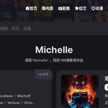
首页
电影
剧集
综艺
动漫
Michelle
搜索"Michelle" ，找到
186
部影视作品
HD中字
艰
Svetlana
/
Mischoff
导
na
/
Ventura
/
Victoria
/
Knoll
/
Lenora
/
Bruce
/
John
/
Leslie
/
主