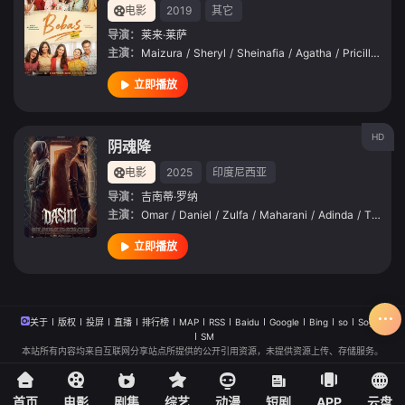
电影
2019
其它
导演：
莱来·莱萨
主演：
Maizura
/
Sheryl
/
Sheinafia
/
Agatha
/
Pricilla
/
Ba
立即播放
HD
阴魂降
电影
2025
印度尼西亚
导演：
吉南蒂·罗纳
主演：
Omar
/
Daniel
/
Zulfa
/
Maharani
/
Adinda
/
Thomas
立即播放
关于
版权
投屏
直播
排行榜
MAP
RSS
Baidu
Google
Bing
so
Sogou
SM
本站所有内容均来自互联网分享站点所提供的公开引用资源，未提供资源上传、存储服务。
首页
电影
剧集
综艺
动漫
短剧
APP
云盘