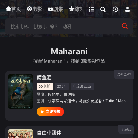
立即登录
首页
电影
下载客户端
剧集
综艺
动漫
短剧
Maharani
搜索"Maharani" ，找到
3
部影视作品
更新至HD
鳄鱼泪
电影
2024
印度尼西亚
导演：
图帕尔·坦普波隆
主演：
优素福·马哈迪卡
/
玛丽莎·安妮塔
/
Zulfa
/
Maharani
立即播放
已完结
自由小团体