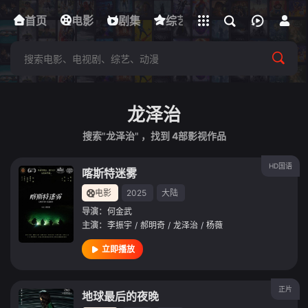
立即登录
首页
电影
下载客户端
剧集
综艺
动漫
短剧
龙泽治
搜索"龙泽治" ，找到
4
部影视作品
HD国语
喀斯特迷雾
电影
2025
大陆
导演：
何金武
主演：
李振宇
/
郝明奇
/
龙泽治
/
杨薇
立即播放
正片
地球最后的夜晚