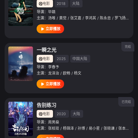
电影
2018
大陆
导演：
毕赣
主演：
汤唯
/
黄觉
/
张艾嘉
/
李鸿其
/
陈永忠
/
罗飞扬
/
曾美
立即播放
完结
一瞬之光
电影
2025
中国大陆
导演：
李春予
主演：
龙泽治
/
欧畅
/
杨文
立即播放
已完结
告别练习
电影
2020
大陆
导演：
周男燊
主演：
张棪琰
/
杨锦泽
/
孙博
/
易小星
/
张晓谦
/
张本煜
/
那