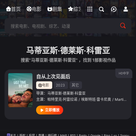
立即登录
首页
电影
下载客户端
剧集
综艺
动漫
短剧
马蒂亚斯·德莱斯·科雷亚
搜索"马蒂亚斯·德莱斯·科雷亚" ，找到
1
部影视作品
HD中字
自从上次见面后
电影
2023
其它
导演：
马蒂亚斯·德莱斯·科雷亚
主演：
帕特里克·阿雷拉诺
/
埃斯特班·雷卡尼奥
/
Martin
/
Sta
立即播放
关于
版权
投屏
直播
排行榜
MAP
RSS
Baidu
Google
Bing
so
Sogou