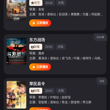
综艺
2026
大陆
导演：
未知
主演：
周涛
/
袁咏仪
/
彭冠英
/
萧敬腾
/
方媛
/
阿如那
/
徐志
立即播放
全66集
东方战场
剧集
2016
大陆
导演：
路奇
主演：
黄海冰
/
袁咏仪
/
俞飞鸿
/
叶璇
/
侯祥玲
/
马晓伟
/
郭
立即播放
完结
草民县令
剧集
2002
大陆
导演：
李惠民
/
叶昭仪
/
赵舒亚
主演：
张智霖
/
袁咏仪
/
陈龙
/
顾宝明
/
李立群