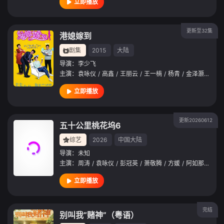
立即播放
更新至32集
港媳嫁到
剧集
2015
大陆
导演：
李少飞
主演：
袁咏仪
/
高鑫
/
王丽云
/
王一楠
/
杨青
/
金泽灏
/
陈慧
立即播放
更新20260612
五十公里桃花坞6
综艺
2026
中国大陆
导演：
未知
主演：
周涛
/
袁咏仪
/
彭冠英
/
萧敬腾
/
方媛
/
阿如那
/
徐志
立即播放
完结
别叫我“赌神”（粤语）