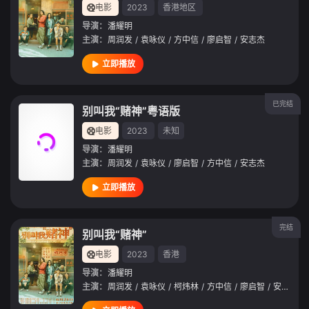
电影
2023
香港地区
导演：
潘耀明
主演：
周润发
/
袁咏仪
/
方中信
/
廖启智
/
安志杰
立即播放
已完结
别叫我“赌神”粤语版
电影
2023
未知
导演：
潘耀明
主演：
周润发
/
袁咏仪
/
廖启智
/
方中信
/
安志杰
立即播放
完结
别叫我“赌神”
电影
2023
香港
导演：
潘耀明
主演：
周润发
/
袁咏仪
/
柯炜林
/
方中信
/
廖启智
/
安志杰
/