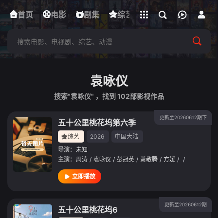
立即登录
首页
电影
下载客户端
剧集
综艺
动漫
短剧
袁咏仪
搜索"袁咏仪" ，找到
102
部影视作品
更新至20260612期下
五十公里桃花坞第六季
综艺
2026
中国大陆
导演：
未知
主演：
周涛
/
袁咏仪
/
彭冠英
/
萧敬腾
/
方媛
/
/
立即播放
更新至20260612期
五十公里桃花坞6