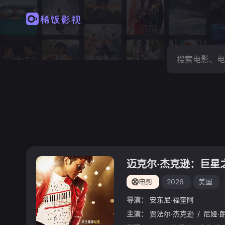
迈克尔·杰克逊：巨星
电影
2026
美国
导演：
安东尼·福奎阿
主演：
贾法尔·杰克逊
/
尼娅·