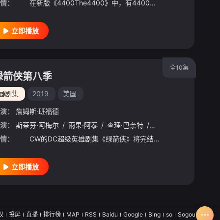
情：
在新版《4400The4400》中，有4400人突然在不同时间及地点消失，相同的是这4400人突然都被传送到底特律的现代，而且他们都保持消失时的原貌，并且没有消失期间的记忆。这4400人需要面对这
立即播放
全10集
绿箭侠第八季
剧集
2019
美国
演：
詹姆斯·班福德
演：
克·莱诺
斯蒂芬·阿梅尔
/
凯特琳·德弗
/
雨果·阿泰
/
本·奥图尔
/
查理·巴奈特
/
约翰·卡拉辛斯基
/
凯蒂·卡西迪
/
安东尼·麦凯
/
约瑟夫
/
情：
CW的DC超级英雄剧集《绿箭侠》将完结。接下来的第8季就是最后一季，共10集。主演史蒂芬·阿梅尔宣布了此消息。
立即播放
权
投屏
直播
排行榜
MAP
RSS
Baidu
Google
Bing
so
Sogou
SM