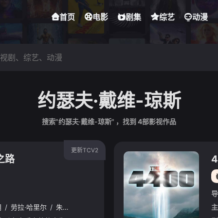
首页
电影
剧集
综艺
动漫
约瑟夫·戴维-琼斯
搜索"约瑟夫·戴维-琼斯" ，找到
4
部影视作品
更新TCV2
之路
导
朗
/
劳拉·哈里尔
/
朱利亚诺·瓦尔迪
/
迈尔斯·特勒
/
科尔曼·多明戈
/
主
乔