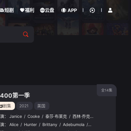
立即登录
短剧
福利
云盘
APP
全14集
4400第一季
剧集
2021
美国
演：
Janice
/
Cooke
/
泰莎·布莱克
/
西林·乔克西
/
Sheelin
/
Choks
演：
·吉列特
Alice
/
卡特琳娜·格兰厄姆
/
Hunter
/
Brittany
/
拉伦兹·泰特
/
Adebumola
/
德里克·卢克
/
约瑟夫·戴维-琼斯
/
杰西卡·
/
J