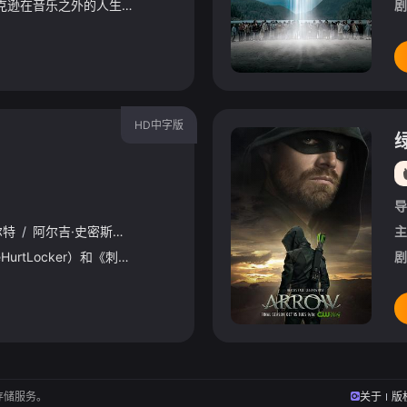
影片讲述迈克尔·杰克逊在音乐之外的人生旅程，从他以杰克逊五人组主唱之姿被发掘出惊人天赋的那一刻起，直到他成为一位极具远见的艺人，他以无穷无尽的创作能力激励自己成为全世界最伟大的娱乐巨星。这部电影同
剧
HD中字版
导
尔特
/
阿尔吉·史密斯
/
雅各布·拉提摩尔
/
杰森·米切尔
/
汉娜·穆雷
/
主
杰
《拆弹部队》（TheHurtLocker）和《刺杀本拉登》（ZeroDarkThirty）女导演凯瑟琳·毕格罗（KathrynBigelow）即将和《拆弹部队》编剧马克·鲍尔（MarkBoal）再
剧
存储服务。
关于
版