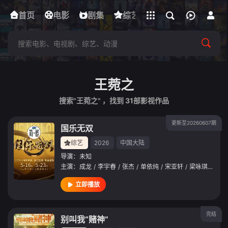
立即登录
首页
电影
下载客户端
剧集
综艺
动漫
短剧
王菀之
搜索"王菀之" ，找到
31
部影视作品
更新至20260607期
国乐无双
综艺
2026
中国大陆
导演：
未知
主演：
成龙
/
李宇春
/
张杰
/
单依纯
/
宋亚轩
/
梁咏琪
/
王菀
立即播放
完结
别叫我“赌神”