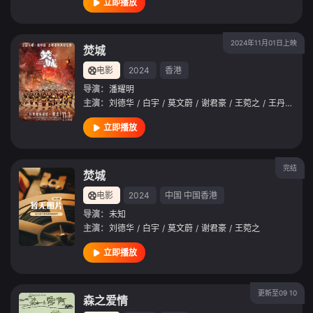
立即播放
2024年11月01日上映
焚城
电影
2024
香港
导演：
潘耀明
主演：
刘德华
/
白宇
/
莫文蔚
/
谢君豪
/
王菀之
/
王丹妮
/
廖
立即播放
完结
焚城
电影
2024
中国
中国香港
导演：
未知
主演：
刘德华
/
白宇
/
莫文蔚
/
谢君豪
/
王菀之
立即播放
更新至09 10
森之爱情