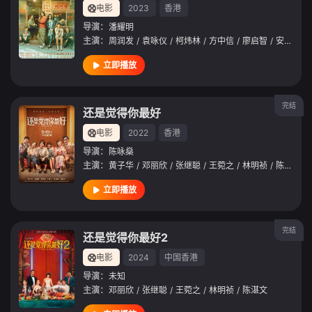
电影
2023
香港
导演：
潘耀明
主演：
周润发
/
袁咏仪
/
柯炜林
/
方中信
/
廖启智
/
安志杰
/
立即播放
完结
还是觉得你最好
电影
2022
香港
导演：
陈咏燊
主演：
黄子华
/
邓丽欣
/
张继聪
/
王菀之
/
林明祯
/
陈湛文
/
立即播放
完结
还是觉得你最好2
电影
2024
中国香港
导演：
未知
主演：
邓丽欣
/
张继聪
/
王菀之
/
林明祯
/
陈湛文