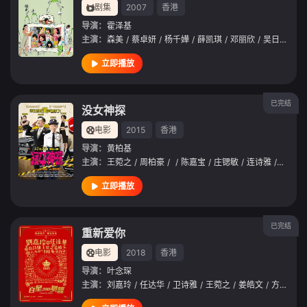
剧集
2007
香港
导演：
霍泽基
主演：
森美
/
蔡卓妍
/
杨千嬅
/
薛凯琪
/
邓丽欣
/
吴日言
/
王
立即播放
已完结
没女神探
电影
2015
香港
导演：
黄柏基
主演：
王菀之
/
周柏豪
/
/
陈嘉宝
/
庄锶敏
/
连诗雅
/
李静仪
立即播放
已完结
重新爱你
电影
2018
香港
导演：
叶念琛
主演：
刘嘉玲
/
任达华
/
卫诗雅
/
王菀之
/
姜皓文
/
方力申
/