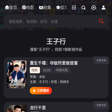
立即登录
首页
电影
下载客户端
剧集
综艺
动漫
短剧
王子行
搜索"王子行" ，找到
7
部影视作品
全集完结
重生千禧：夺敌所爱做首富
短剧
2026
中国大陆
导演：
未知
主演：
王子行
/
舒慧
/
杨婧禾
立即播放
全集完结
龙行千里