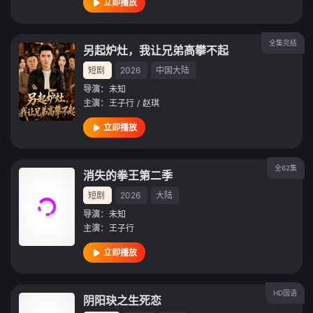
立即播放
全集完结
另起炉灶，我让兄弟高攀不起
短剧
2026
中国大陆
导演：
未知
主演：
王子行
/
赵琪
立即播放
全62集
消失的拳王第二季
短剧
2026
大陆
导演：
未知
主演：
王子行
立即播放
HD国语
阴阳玦之生死恋