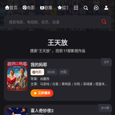
立即登录
首页
电影
下载客户端
剧集
综艺
动漫
短剧
王天放
搜索"王天放" ，找到
17
部影视作品
正片
我的妈耶
电影
2026
大陆
导演：
肖麓西
主演：
马思纯
/
白客
/
黄明昊
/
孙阳
/
梁靖康
/
嵇嘉禾
/
王天
立即播放
全12期
喜人奇妙夜2