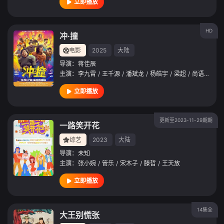
立即播放
HD
冲·撞
电影
2025
大陆
导演：
蒋佳辰
主演：
李九霄
/
王千源
/
潘斌龙
/
杨皓宇
/
梁超
/
尚语贤
/
左
立即播放
更新至2023-11-29期期
一路笑开花
综艺
2023
大陆
导演：
未知
主演：
张小婉
/
管乐
/
宋木子
/
滕哲
/
王天放
立即播放
14集全
大王别慌张