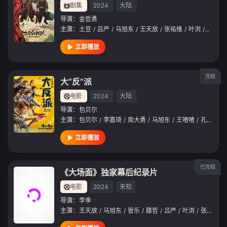
剧集
2024
大陆
导演：
金哲勇
主演：
土豆
/
吕严
/
马旭东
/
王天放
/
张祐维
/
叶浏
/
蒋诗萌
立即播放
完结
大“反”派
电影
2024
大陆
导演：
包贝尔
主演：
包贝尔
/
李嘉琦
/
周大勇
/
马旭东
/
王喳喳
/
孔梓柔
/
立即播放
已完结
《大场面》独家幕后纪录片
电影
2024
未知
导演：
李季
主演：
王天放
/
马旭东
/
管乐
/
滕哲
/
吕严
/
叶浏
/
张祐维
/