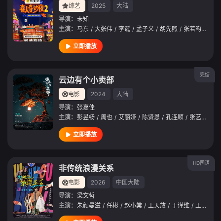
综艺
2025
大陆
导演：
未知
主演：
马东
/
大张伟
/
李诞
/
孟子义
/
胡先煦
/
张若昀
/
刘旸
立即播放
完结
云边有个小卖部
电影
2024
大陆
导演：
张嘉佳
主演：
彭昱畅
/
周也
/
艾丽娅
/
陈贤恩
/
孔连顺
/
张艺凡
/
田
立即播放
HD国语
非传统浪漫关系
电影
2026
中国大陆
导演：
梁文哲
主演：
朱颜曼滋
/
任彬
/
赵小棠
/
王天放
/
于谨维
/
王劲松
/