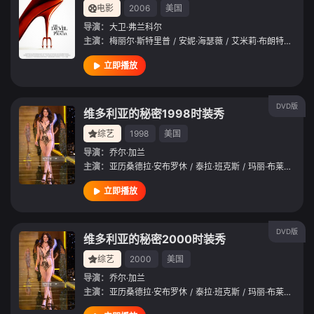
电影
2006
美国
导演：
大卫·弗兰科尔
主演：
梅丽尔·斯特里普
/
安妮·海瑟薇
/
艾米莉·布朗特
/
斯坦
立即播放
DVD版
维多利亚的秘密1998时装秀
综艺
1998
美国
导演：
乔尔·加兰
主演：
亚历桑德拉·安布罗休
/
泰拉·班克斯
/
玛丽·布莱姬
/
安
立即播放
DVD版
维多利亚的秘密2000时装秀
综艺
2000
美国
导演：
乔尔·加兰
主演：
亚历桑德拉·安布罗休
/
泰拉·班克斯
/
玛丽·布莱姬
/
安