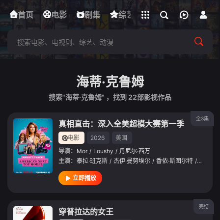
立即登录
首页
电影
下载客户端
剧集
综艺
动漫
短剧
海蒂·克鲁姆
搜索"海蒂·克鲁姆" ，找到
22
部影视作品
全3集
真相直击：深入全美超模大赛第一季
电影
2026
美国
导演：
Mor
/
Loushy
/
丹尼尔·西万
主演：
泰拉·班克斯
/
杰伊·曼努埃尔
/
香侬·斯图尔特
/
珍妮·杰
立即播放
完结
穿普拉达的女王