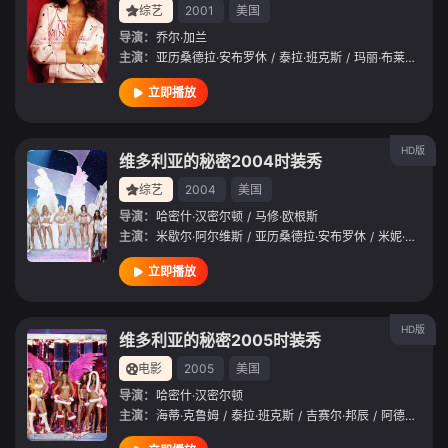
综艺
2001
美国
导演：
乔尔·加兰
主演：
亚历桑德拉·安布罗休
/
泰拉·班克斯
/
玛丽·布莱姬
/
安
立即播放
HD版
维多利亚的秘密2004时装秀
综艺
2004
美国
导演：
哈密什·汉密尔顿
/
马修·欧根斯
主演：
米歇尔·阿尔维斯
/
亚历桑德拉·安布罗休
/
米妮·安顿
/
立即播放
HD版
维多利亚的秘密2005时装秀
电影
2005
美国
导演：
哈密什·汉密尔顿
主演：
海蒂·克鲁姆
/
泰拉·班克斯
/
吉赛尔·邦辰
/
阿德瑞娜·利玛