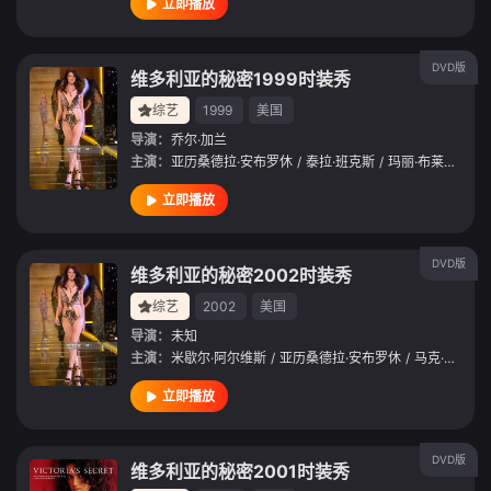
立即播放
DVD版
维多利亚的秘密1999时装秀
综艺
1999
美国
导演：
乔尔·加兰
主演：
亚历桑德拉·安布罗休
/
泰拉·班克斯
/
玛丽·布莱姬
/
安
立即播放
DVD版
维多利亚的秘密2002时装秀
综艺
2002
美国
导演：
未知
主演：
米歇尔·阿尔维斯
/
亚历桑德拉·安布罗休
/
马克·安东尼
立即播放
DVD版
维多利亚的秘密2001时装秀