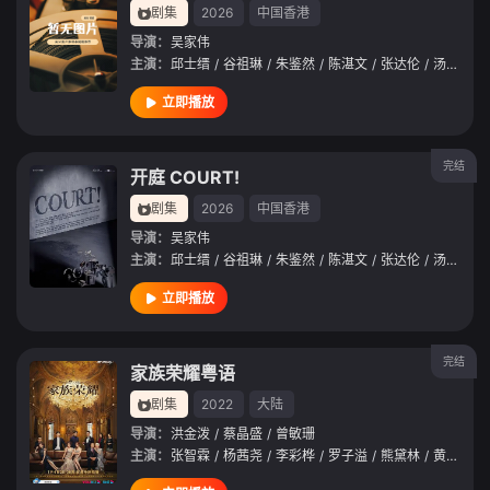
剧集
2026
中国香港
导演：
吴家伟
主演：
邱士缙
/
谷祖琳
/
朱鉴然
/
陈湛文
/
张达伦
/
汤骏业
/
立即播放
完结
开庭 COURT!
剧集
2026
中国香港
导演：
吴家伟
主演：
邱士缙
/
谷祖琳
/
朱鉴然
/
陈湛文
/
张达伦
/
汤骏业
/
立即播放
完结
家族荣耀粤语
剧集
2022
大陆
导演：
洪金泼
/
蔡晶盛
/
曾敏珊
主演：
张智霖
/
杨茜尧
/
李彩桦
/
罗子溢
/
熊黛林
/
黄浩然
/