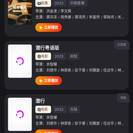
剧集
2023
中国香港
导演：
洪金泼
/
李文舜
主演：
黄宗泽
/
周秀娜
/
黄浩然
/
朱鉴然
/
郭政鸿
/
关礼杰
/
立即播放
已完结
潜行粤语版
电影
2023
未知
导演：
关智耀
主演：
刘德华
/
林家栋
/
彭于晏
/
刘雅瑟
/
任达华
/
林雪
/
郑
立即播放
完结
潜行
电影
2023
大陆
导演：
关智耀
主演：
刘德华
/
林家栋
/
彭于晏
/
刘雅瑟
/
任达华
/
林雪
/
郑