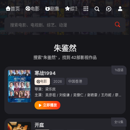
立即登录
首页
电影
下载客户端
剧集
综艺
动漫
短剧
朱鉴然
搜索"朱鉴然" ，找到
42
部影视作品
Ts国语
寒战1994
电影
2026
中国香港
导演：
梁乐民
主演：
吴彦祖
/
刘俊谦
/
吴慷仁
/
谢君豪
/
王丹妮
/
廖子妤
/
立即播放
全12集
开庭