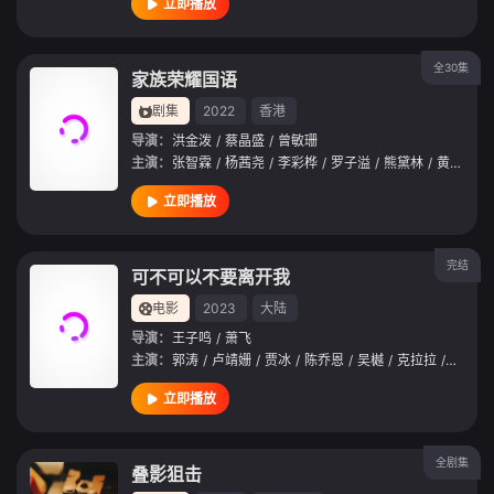
立即播放
全30集
家族荣耀国语
剧集
2022
香港
导演：
洪金泼
/
蔡晶盛
/
曾敏珊
主演：
张智霖
/
杨茜尧
/
李彩桦
/
罗子溢
/
熊黛林
/
黄浩然
/
立即播放
完结
可不可以不要离开我
电影
2023
大陆
导演：
王子鸣
/
萧飞
主演：
郭涛
/
卢靖姗
/
贾冰
/
陈乔恩
/
吴樾
/
克拉拉
/
盛以婕
立即播放
全剧集
叠影狙击