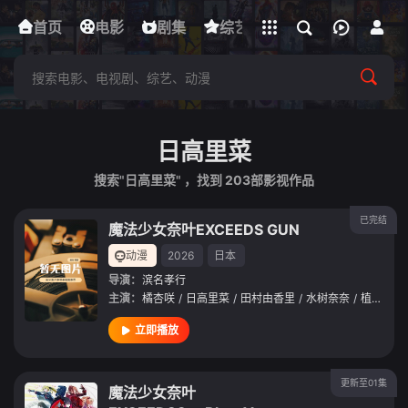
立即登录
首页
电影
下载客户端
剧集
综艺
动漫
短剧
日高里菜
搜索"日高里菜" ，找到
203
部影视作品
已完结
魔法少女奈叶EXCEEDS GUN
动漫
2026
日本
导演：
滨名孝行
主演：
橘杏咲
/
日高里菜
/
田村由香里
/
水树奈奈
/
植田佳奈
立即播放
更新至01集
魔法少女奈叶