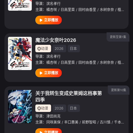
导演：
滨名孝行
主演：
橘杏咲
/
日高里菜
/
田村由香里
/
水树奈奈
/
植田佳奈
立即播放
更新至第1集
魔法少女奈叶2026
动漫
2026
日本
导演：
滨名孝行
主演：
橘杏咲
/
日高里菜
/
田村由香里
/
水树奈奈
/
植田佳奈
立即播放
更新第10集
关于我转生变成史莱姆这档事第
四季
动漫
2026
日本
导演：
津田尚克
主演：
冈咲美保
/
丰口惠美
/
前野智昭
/
古川慎
/
千本木彩花
立即播放