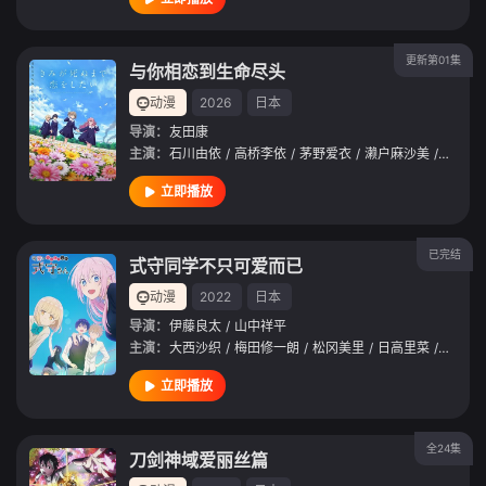
更新第01集
与你相恋到生命尽头
动漫
2026
日本
导演：
友田康
主演：
石川由依
/
高桥李依
/
茅野爱衣
/
濑户麻沙美
/
日高里
立即播放
已完结
式守同学不只可爱而已
动漫
2022
日本
导演：
伊藤良太
/
山中祥平
主演：
大西沙织
/
梅田修一朗
/
松冈美里
/
日高里菜
/
冈本信
立即播放
全24集
刀剑神域爱丽丝篇