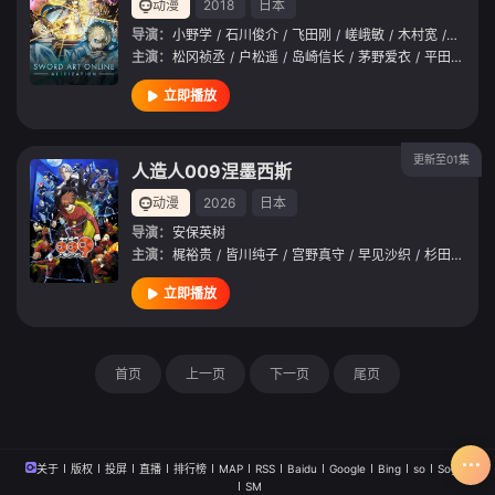
动漫
2018
日本
导演：
小野学
/
石川俊介
/
飞田刚
/
嵯峨敏
/
木村宽
/
高桥贤
主演：
松冈祯丞
/
户松遥
/
岛崎信长
/
茅野爱衣
/
平田广明
/
立即播放
更新至01集
人造人009涅墨西斯
动漫
2026
日本
导演：
安保英树
主演：
梶裕贵
/
皆川纯子
/
宫野真守
/
早见沙织
/
杉田智和
/
立即播放
首页
上一页
下一页
尾页
关于
版权
投屏
直播
排行榜
MAP
RSS
Baidu
Google
Bing
so
Sogou
SM