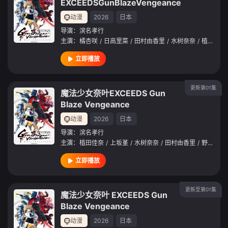
EXCEEDSGunBlazeVengeance
动漫
2026
日本
导演：
滨名孝行
主演：
橘杏咲
/
日高里菜
/
田村由香里
/
水树奈奈
/
植田佳奈
立即播放
更新第01集
魔法少女奈叶EXCEEDS Gun
Blaze Vengeance
动漫
2026
日本
导演：
滨名孝行
主演：
植田佳奈
/
上坂堇
/
水树奈奈
/
田村由香里
/
野上尤加奈
立即播放
更新至第01集
魔法少女奈叶 EXCEEDS Gun
Blaze Vengeance
动漫
2026
日本