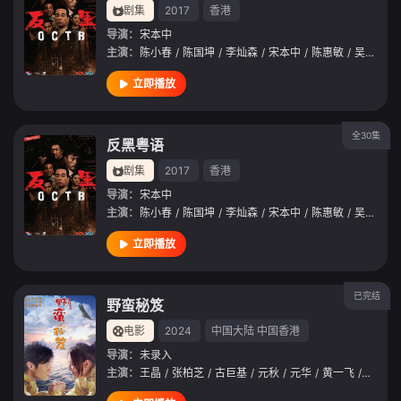
剧集
2017
香港
导演：
宋本中
主演：
陈小春
/
陈国坤
/
李灿森
/
宋本中
/
陈惠敏
/
吴志雄
/
立即播放
全30集
反黑粤语
剧集
2017
香港
导演：
宋本中
主演：
陈小春
/
陈国坤
/
李灿森
/
宋本中
/
陈惠敏
/
吴志雄
/
立即播放
已完结
野蛮秘笈
电影
2024
中国大陆
中国香港
导演：
未录入
主演：
王晶
/
张柏芝
/
古巨基
/
元秋
/
元华
/
黄一飞
/
森美
/