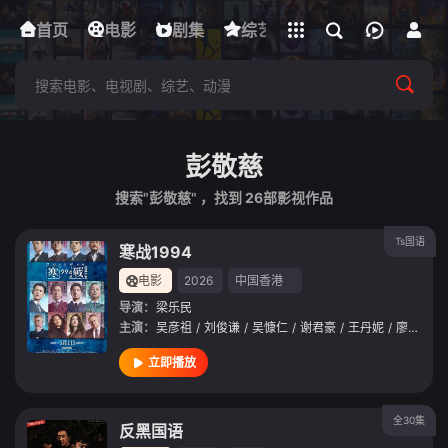
立即登录
首页
电影
下载客户端
剧集
综艺
动漫
短剧
彭敬慈
搜索"彭敬慈" ，找到
26
部影视作品
Ts国语
寒战1994
电影
2026
中国香港
导演：
梁乐民
主演：
吴彦祖
/
刘俊谦
/
吴慷仁
/
谢君豪
/
王丹妮
/
廖子妤
/
立即播放
全30集
反黑国语