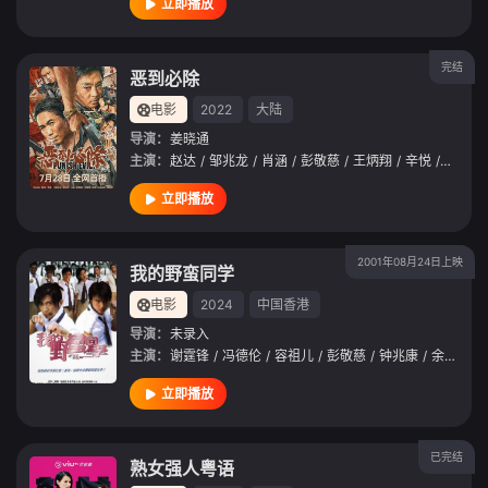
立即播放
完结
恶到必除
电影
2022
大陆
导演：
姜晓通
主演：
赵达
/
邹兆龙
/
肖涵
/
彭敬慈
/
王炳翔
/
辛悦
/
周星宏
立即播放
2001年08月24日上映
我的野蛮同学
电影
2024
中国香港
导演：
未录入
主演：
谢霆锋
/
冯德伦
/
容祖儿
/
彭敬慈
/
钟兆康
/
余家豪
/
立即播放
已完结
熟女强人粤语