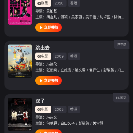
剧集
2020
香港
导演：
黄柏基
主演：
胡杏儿
/
傅颖
/
吴家丽
/
吴千语
/
沈卓盈
/
陆诗韵
/
何
立即播放
已完结
跳出去
电影
2009
香港
导演：
冯德伦
主演：
张雨绮
/
立威廉
/
姚文雪
/
袁祥仁
/
彭敬慈
/
冯勉恒
/
立即播放
HD国语
双子
电影
2005
香港
导演：
冯远文
主演：
何華超
/
白田久子
/
彭敬慈
/
关宝慧