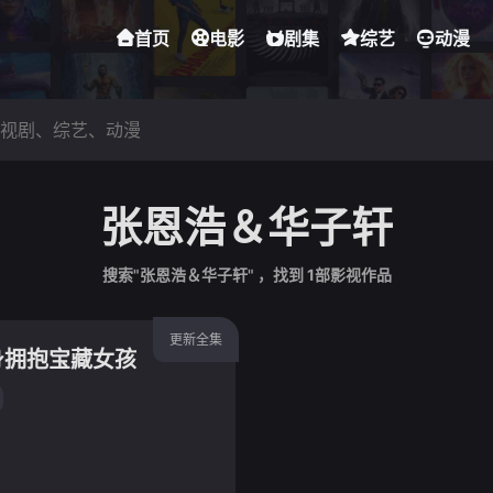
首页
电影
剧集
综艺
动漫
张恩浩＆华子轩
搜索"张恩浩＆华子轩" ，找到
1
部影视作品
更新全集
身拥抱宝藏女孩