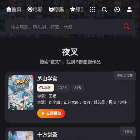
立即登录
首页
电影
下载客户端
剧集
综艺
动漫
短剧
夜叉
搜索"夜叉" ，找到
5
部影视作品
更新至12集
茅山学宫
动漫
2026
大陆
导演：
王畅
主演：
司小幽
/
正经太郎
/
辰羽
/
魏茹晨
/
橙璃
/
刘中正
/
带
立即播放
18集全
十方剑圣