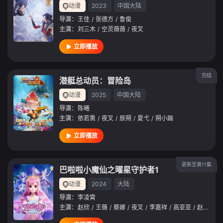
动漫
2023
中国大陆
导演：
王佳
/
张德方
/
鲁俊
主演：
刘三木
/
空灵薇薇
/
夜叉
立即播放
完结
潜艇总动员：冒险岛
动漫
2025
中国大陆
导演：
陈曦
主演：
依若熏
/
夜叉
/
辰朔
/
夏弋
/
朔小踹
立即播放
更新至第11集
巴啦啦小魔仙之曜星守护者1
动漫
2024
大陆
导演：
李凌霄
主演：
赵欣
/
王薇
/
蔡娜
/
夜叉
/
李嘉祥
/
高亚亚
/
赵双
/
张