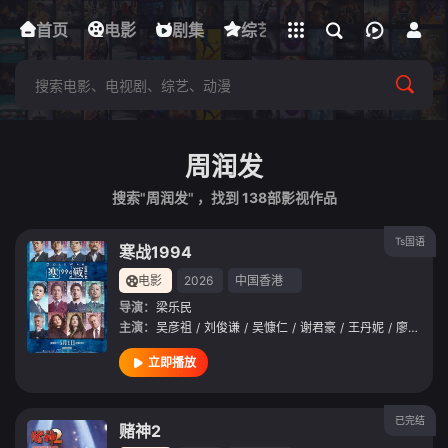
立即登录
首页
电影
下载客户端
剧集
综艺
动漫
短剧
周润发
搜索"周润发" ，找到
138
部影视作品
Ts国语
寒战1994
电影
2026
中国香港
导演：
梁乐民
主演：
吴彦祖
/
刘俊谦
/
吴慷仁
/
谢君豪
/
王丹妮
/
廖子妤
/
立即播放
已完结
赌神2