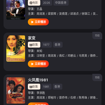
电影
2026
中国香港
导演：
王晶
主演：
周润发
/
梁家辉
/
吴倩莲
/
邱淑贞
/
徐锦江
/
吴兴国
/
立即播放
完结
家变
剧集
1977
香港
导演：
未知
主演：
汪明荃
/
周润发
/
南红
/
邓碧云
/
马笑英
/
骆恭
/
黄恺
立即播放
完结
火凤凰1981
剧集
1981
香港
导演：
李添胜
主演：
周润发
/
郑裕玲
/
苗侨伟
/
石修
/
陈秀珠
/
郭锋
/
李香