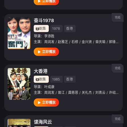
立即播放
完结
奋斗1978
剧集
1978
香港
导演：
李添胜
主演：
周润发
/
赵雅芝
/
石修
/
金兴贤
/
曾庆瑜
/
郭锋
/
南红
立即播放
完结
大香港
剧集
1985
香港
导演：
叶成康
主演：
周润发
/
曾江
/
龚慈恩
/
关礼杰
/
刘青云
/
许绍雄
/
吕
立即播放
完结
谍海风云