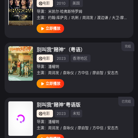
电影
2010
美国
导演：
米凯尔·哈弗斯特罗姆
主演：
约翰·库萨克
/
巩俐
/
周润发
/
渡边谦
/
大卫·摩斯
/
菊
立即播放
完结
别叫我“赌神”（粤语）
电影
2023
香港地区
导演：
潘耀明
主演：
周润发
/
袁咏仪
/
方中信
/
廖启智
/
安志杰
立即播放
已完结
别叫我“赌神”粤语版
电影
2023
未知
导演：
潘耀明
主演：
周润发
/
袁咏仪
/
廖启智
/
方中信
/
安志杰