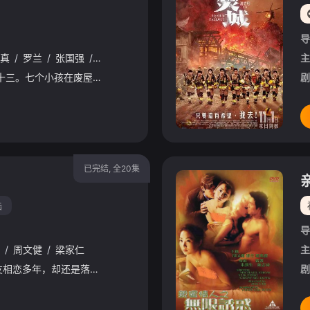
导
真
/
罗兰
/
张国强
/
陶大宇
/
刘以达
/
黄斌
/
苑琼丹
主
1977年，农历七月十三。七个小孩在废屋中发下毒誓，相约每年的农历七月十四都要相聚一次。1993年，农历七月初七。一对男女离奇死亡，刑警周警官（周文健饰）和他的新搭档（刘青云饰）奉命追查。在调查追
剧
已完结, 全20集
陆
导
/
周文健
/
梁家仁
主
立居（丁子峻饰）和女友相恋多年，却还是落得一个分道扬镳的下场。这段感情令立居十分手上，陷入低沉的情绪中无法自拔。一次偶然中，立居邂逅了名为边庭花（宁静饰）的女子，边庭花的个性古灵精怪，满脑子的奇思妙想，和崇尚自然的立居很不一样，然而，在这性格迥异的两人之间却起了奇妙的化学反应，两颗心渐渐靠近。之后，立居又认识了富家千金安儿（蒙嘉慧饰），几人之间结下了坚实的友谊。立居想要在上海开店，遂寻求边庭花的帮助。然而，令他没有想到的是，巨大的失败令自己很快就沦落到身无分文的境地，偌大的城市中，无处可去的立居只得暂时住
剧