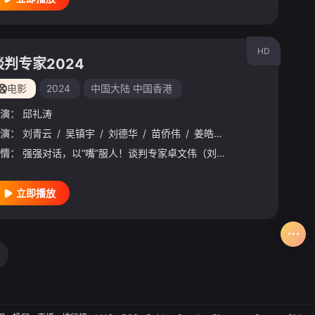
HD
谈判专家2024
电影
2024
中国大陆
中国香港
演：
邱礼涛
演：
刘青云
/
吴镇宇
/
刘德华
/
苗侨伟
/
姜皓文
/
彭秀慧
/
周文健
情：
强强对话，以“嘴”服人！谈判专家卓文伟（刘青云 饰）意外成为一桩命案的头号嫌犯，被逼无奈下他占领警署挟持警察作人质，并指定前谈判专家谢家俊（吴镇宇 饰）与自己对话。擅长攻心的谢家俊与技巧高超的卓文伟反
立即播放