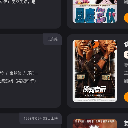
2017年，李文彬（梁家辉 饰）突然失踪，与此同时，蔡元祺在英国惨遭暗杀。为此，刘杰辉（郭富城 饰）向简奥伟（周润发 饰）寻求协助，开启了一份1994年的神秘档案。 1994年，香港回归前夕，政治部即将解散。一宗富商绑架案，让热血正义的李文彬（刘俊谦 饰）与冷血野心家蔡元祺（吴彦祖 饰），在警界掀起一场暗潮涌动的权力较量。英方、警队、富商、黑道四方势力卷入其中互相博弈，香港迎来了新一轮权力洗牌，并为2017年的寒战风波埋下了伏笔。
剧
已完结
导
玲
/
袁咏仪
/
郑丹瑞
/
周嘉玲
/
楚原
/
周文健
/
李子雄
/
吴启华
/
主
时值九十年代的香港，父亲楚帆（梁家辉 饰）讲义气爱吹牛，儿子楚原（梁朝伟 饰）却冷漠实际，二人无法沟通，矛盾不断，母亲（刘嘉玲 饰）夹在二人中间左右为难。中秋节楚帆心软放走匪导致自己受伤昏迷，楚原
剧
1993年09月03日上映