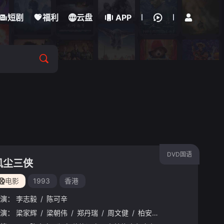
立即登录
短剧
福利
云盘
APP
DVD国语
风尘三侠
电影
1993
香港
演：
李志毅
/
陈可辛
演：
郭富城
梁家辉
/
梁家辉
/
梁朝伟
/
古天乐
/
郑丹瑞
/
元彪
/
周文健
/
叶童
/
/
柏安妮
陈以文
/
/
袁咏仪
莫文蔚
/
/
刘锦玲
周文健