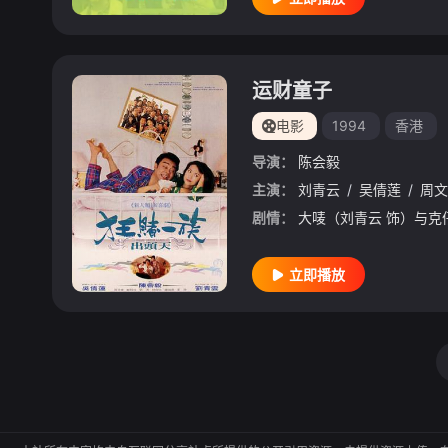
运财童子
电影
1994
香港
导演：
陈会毅
主演：
刘青云
/
吴倩莲
/
周文
剧情：
立即播放