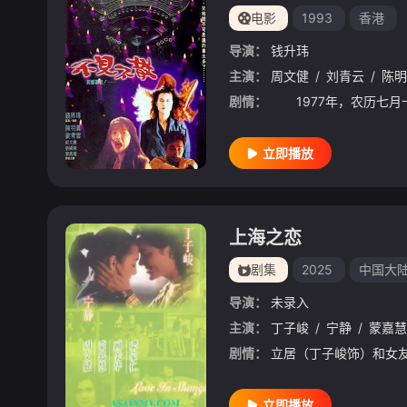
电影
1993
香港
导演：
钱升玮
主演：
周文健
/
刘青云
/
陈明
剧情：
立即播放
上海之恋
剧集
2025
中国大
导演：
未录入
主演：
丁子峻
/
宁静
/
蒙嘉慧
剧情：
立即播放