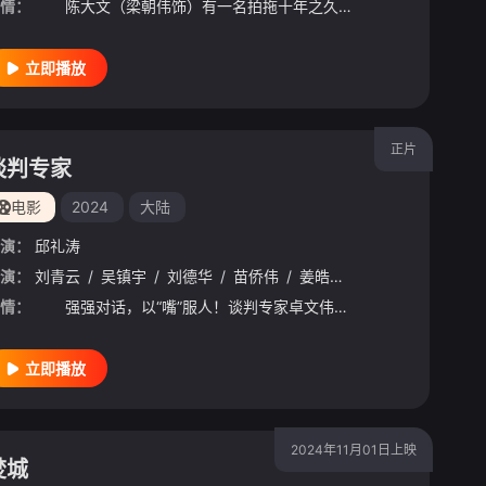
情：
陈大文（梁朝伟饰）有一名拍拖十年之久的女友（刘锦玲饰），两人将近结婚。他与好友程仁（梁家辉饰）、毛周朱（郑丹瑞饰）住在一起。每个晚上程仁都会带不同女生回家，毛周朱则胆小如鼠，不敢与女性交往。 他
立即播放
正片
谈判专家
电影
2024
大陆
演：
邱礼涛
演：
李婉华
刘青云
/
翁杏兰
/
吴镇宇
/
曾近荣
/
刘德华
/
潘芳芳
/
苗侨伟
/
陈德森
/
姜皓文
/
彭秀慧
/
周文健
情：
强强对话，以“嘴”服人！谈判专家卓文伟（刘青云饰）意外成为一桩命案的头号嫌犯，被逼无奈下他占领警署挟持警察作人质，并指定前谈判专家谢家俊（吴镇宇饰）与自己对话。擅长攻心的谢家俊与技巧高超的卓文伟反
立即播放
2024年11月01日上映
焚城