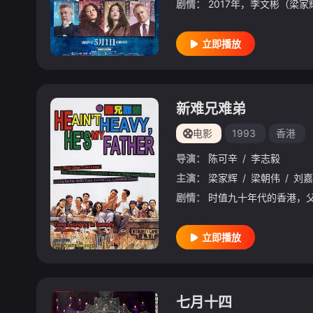
剧情：
立即播放
新难兄难弟
电影
1993
香港
导演：
陈可辛
/
李志毅
主演：
梁家辉
/
梁朝伟
/
刘嘉
剧情：
立即播放
七月十四