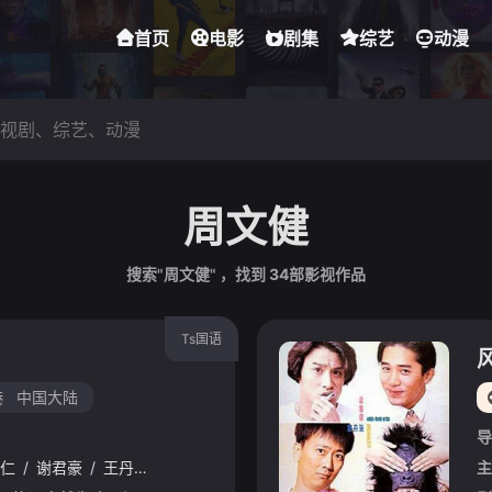
首页
电影
剧集
综艺
动漫
周文健
搜索"周文健" ，找到
34
部影视作品
Ts国语
港
中国大陆
导
仁
/
谢君豪
/
王丹妮
/
廖子妤
/
艾丹·吉伦
/
休·博纳维尔
/
周润发
主
/