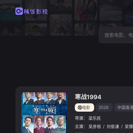
寒战1994
电影
2026
中国香
导演：
梁乐民
主演：
吴彦祖
/
刘俊谦
/
吴慷