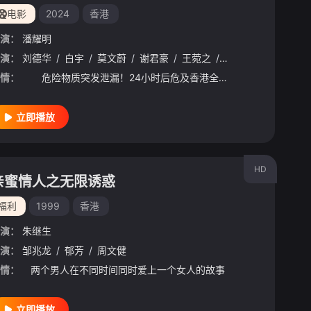
电影
2024
香港
演：
潘耀明
演：
刘德华
/
白宇
/
莫文蔚
/
谢君豪
/
王菀之
/
王丹妮
/
廖子妤
/
情：
危险物质突发泄漏！24小时后危及香港全城。 如何及时阻止这场末日灾难，专家范伟立（刘德华饰）与Cecilia（莫文蔚饰）各执一词。同时，消防队长黎杰峰（白宇饰）和队友已奉命奔赴未知前线。 随着
立即播放
HD
亲蜜情人之无限诱惑
福利
1999
香港
演：
朱继生
演：
邹兆龙
/
郁芳
/
周文健
情：
两个男人在不同时间同时爱上一个女人的故事
立即播放