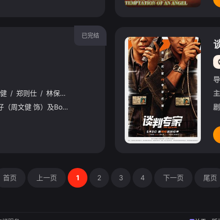
已完结
导
健
/
郑则仕
/
林保怡
/
刘洵
/
卢宛茵
/
夏萍
主
大唛（刘青云 饰）与克仔（周文健 饰）及Bowie（林保怡 饰）三个死党，均染上赌马嗜好，利用赌马去制造梦想与成就。而大唛幸有何May（吴倩莲 饰）的鼓励与提点，尚不至恋马烂赌之徒。一次，Bowi
剧
首页
上一页
1
2
3
4
下一页
尾页