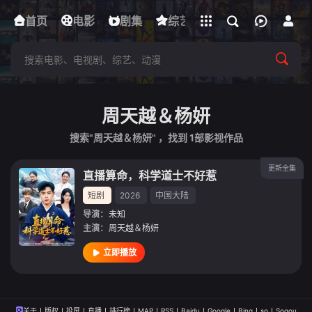
立即登录
首页
电影
下载客户端
剧集
综艺
动漫
短剧
周天越＆杨妍
搜索"周天越＆杨妍" ，找到
1
部影视作品
更新全集
直播算命，科学道士不好惹
短剧
2026
中国大陆
导演：
未知
主演：
周天越＆杨妍
立即播放
关于
版权
投屏
直播
排行榜
MAP
RSS
Baidu
Google
Bing
so
Sogou