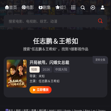
立即登录
首页
电影
下载客户端
剧集
综艺
动漫
短剧
任志鹏＆王希如
搜索"任志鹏＆王希如" ，找到
1
部影视作品
更新全集
开局被甩，闪婚女总裁
短剧
2026
中国大陆
导演：
未知
主演：
任志鹏＆王希如
立即播放
关于
版权
投屏
直播
排行榜
MAP
RSS
Baidu
Google
Bing
so
Sogou