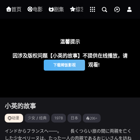
立即登录
首页
电影
下载客户端
剧集
综艺
动漫
短剧
小英的故事
温馨提示
因涉及版权问题【小英的故事】不提供在线播放，请
观看!
下载稀饭影视
小英的故事
动漫
少女
/
经典
1978
日本
206+
インドからフランスへ――。 長くつらい旅の間に両親を亡く
した少女ペリーヌは、たった一人の肉親であるおじいさんを訪ね