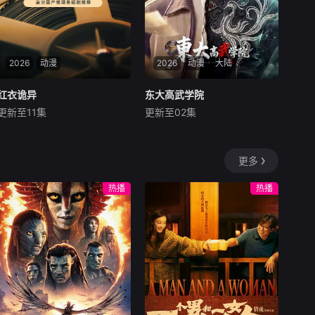
跟着浪花一步步解锁海洋奥
学习历史文化，培养对历史的
秘。在轻松的观看与学习中，
兴趣。
拓宽眼界、增长见识，培养探
索自然的好奇心，树立保护海
洋、爱护生态的意识，尽情感
2026
动漫
2026
动漫
大陆
受蓝色海洋独有的魅力。
红衣诡异
红衣诡异
东大高武学院
东大高武学院
更新至11集
更新至02集
未知
内详
少年的妹妹被人害死，他为了
灵气复苏的都市，妖魔入
给妹妹报仇，竟化身最强红衣
侵威胁来袭，天生废灵根的少
更多
诡异
年秦雨体内意外觉醒神力，被
选中成为神秘至强功法万物生
热播
热播
的传承人。秦雨加入东大高武
学院后逐渐结识侠肝义胆的一
群伙伴，一起修炼成长，共同
守护校园和人族星球