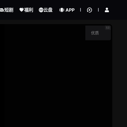
我的观影记录
立即登录
短剧
福利
云盘
APP
小英的故事
53
优质