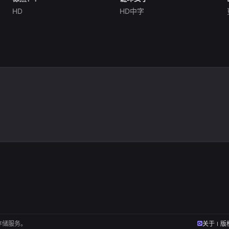
HD
HD中字
铃木福
坎德拉·佩尼亚
安娜·鲁哈斯
琪拉·米洛
暂无内容
.
存储服务。
关于
版