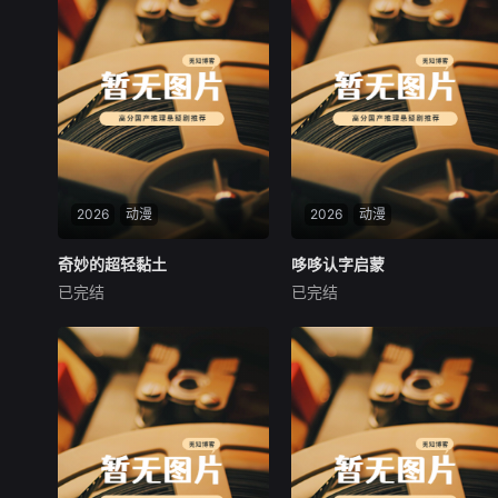
2026
动漫
2026
动漫
奇妙的超轻黏土
奇妙的超轻黏土
哆哆认字启蒙
哆哆认字启蒙
已完结
已完结
未知
未知
软软糯糯的超轻黏土，藏着小
课程视频内容源于儿童生活经
朋友无限的小幻想！《奇妙的
验，打破了儿童汉字启蒙的心
超轻黏土》创意手工课，把海
理戒备。随着儿童生活经验的
洋、太空、童话、名画、美
积累和年龄的增长，不断扩大
食、小动物全部捏进掌心。从
认字量，不断提升随文阅读的
可爱毛毛虫到浪漫小王子，从
深度，努力与儿童的认知、情
梵高向日葵到欢乐马戏团，有
感、态度和行为达到共鸣。
趣主题包罗万象。孩子亲手调