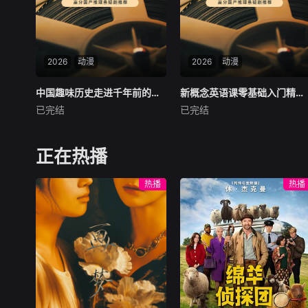
配色彩、塑造立体造型，在玩
耍中锻炼小手灵活度，认识情
绪、感知艺术、读懂故事，用
黏土打造一个个鲜活可爱的小
世界，在轻松治愈的手工时光
2026
动漫
2026
动漫
里，种下热爱创作的小小种
子。
中国趣味历史走进千年前的人间烟火
中国趣味历史走进千年前的人间烟火
新概念英语课零基础入门精讲2000单词
新概念英语课零基础入门精讲2000单词
已完结
已完结
未知
未知
课程涵盖丰富有趣的历史话
《新概念英语课》是一门极具
题，如古人结婚选在黄昏的缘
价值的英语学习课程，依托30
正在热播
由、古代霸主被活活饿死的故
年经典教材《新概念英语》打
事、古人身高、传统节日渊源
造。由高途课堂主讲领读，适
热播
热播
等。通过生动讲解，课程将带
合零基础入门者。课程精讲20
领学习者探索历史的奇妙之
00单词，助力学生锻炼英语听
处，挖掘鲜为人知的历史细
说读写能力，追求初中生英语
节，以轻松有趣的方式增长历
水平。作为世界经典教材，其
史知识，激发对历史的兴趣。
由浅入深、逐步升级。课程亮
点突出，便于反复学习，内容
干货满满，且外研社出版，更
贴合中国孩子，是提升英语能
力的优质选择。