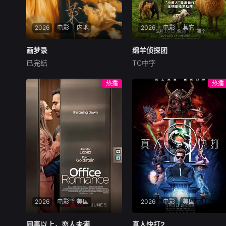
2026
电影
内地
2026
电影
其它
画梦录
画梦录
绵羊侦探团
绵羊侦探团
已完结
TC中字
代露娃
唐诗逸
林柏叡
休·杰克曼
尼可拉斯·博朗
尼古拉斯·加利齐纳
民国的上海滩，身怀绝技的孤
热播
热播
女画师许雁真，意外与身陷危
牧羊人乔治（休·杰克曼
局的融汇银行总账姜心羽产生
饰）最爱给羊群读侦探小说，
交集。姜心羽遭人陷害，只得
没想到自己有一天会离奇死
与许雁真结盟，彼时银行欲将
亡。他留下的3000万巨额遗
国宝名画低价卖给外国人，许
产，让每个人貌似都有犯罪动
雁真凭借自身精湛画技仿造名
机。警察毫无头绪之时，羊群
画、偷天换日。几经波折，两
们决定“不务正业”迈出牧场，
人联手在各方势力的夹缝间巧
追查牧羊人“躺平
妙周旋，共历险阻，破解重重
困境。
2026
电影
美国
2026
电影
美国
同事以上，恋人未满
同事以上，恋人未满
真人快打2
真人快打2