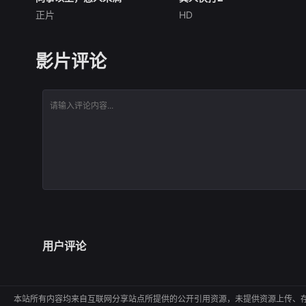
正片
HD
詹妮弗·洛佩兹
布雷特·戈德斯坦
卡尔·厄本
阿德莱恩·鲁道夫
贝蒂·吉尔平
杰西卡·麦克娜美
洛佩兹饰演的航空公司 和戈德
过气好莱坞演员强尼·凯奇
影片评论
斯坦饰演的律师因职业合作的
（卡尔·厄本饰）被意外选中，
契机发展出了恋爱，而如果两
加入一场决定地球命运的真人
人从心出发、不循规蹈矩，他
快打。吉塔娜（阿德莱恩·鲁道
们的工作可能被毁掉，要何去
夫饰）、刀锋索尼娅（杰西卡·
何从？
麦克娜美饰）、卡诺（约什·劳
森饰）、刘康（林路迪饰）、
贾克斯（
用户评论
本站所有内容均来自互联网分享站点所提供的公开引用资源，未提供资源上传、