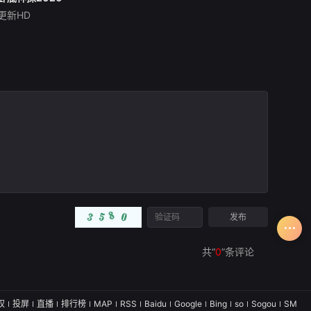
更新HD
释小龙
刘天佐
谭凯
本片以民国上海为背景，
融合悬疑探案、越狱反转、家
国博弈与硬核武打元素。一场
青帮大佬暗杀案，让行侠仗义
的陈虎沦为替罪羔羊，身陷死
狱。绝境之中，越狱求生、潜
入敌校、暗查凶案，层层反转
接连上演。从监狱密
共“
0
”条评论
权
投屏
直播
排行榜
MAP
RSS
Baidu
Google
Bing
so
Sogou
SM