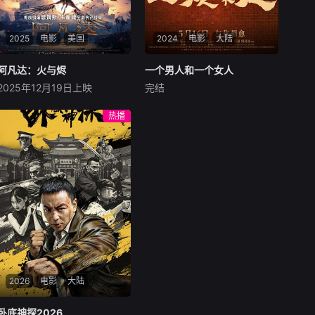
2025
电影
美国
2024
电影
大陆
阿凡达：火与烬
阿凡达：火与烬
一个男人和一个女人
一个男人和一个女人
2025年12月19日上映
完结
萨姆·沃辛顿
佐伊·索尔达娜
黄渤
倪妮
周汉宁
西格妮·韦弗
男人（黄渤饰）和女人
热播
影片聚焦杰克·萨利与奈蒂莉一
（倪妮饰）飞机同时落地，入
家的命运起伏，在前作的情感
住同一家酒店，成为一墙之隔
余波之上，深刻描绘一个家族
的邻居。不够隔音的房间暴露
在战火中如何成长、并共同守
了男人和女人因生活暂停陷入
护血脉相连的情感纽带的历
的困境，健康、家庭、婚姻、
程，从而将故事推向更具张力
经济......成年人的生活里从来
的全新维度。此外，潘多拉的
没有“容易”
全新领域也即将揭晓
2026
电影
大陆
卧底神探2026
卧底神探2026