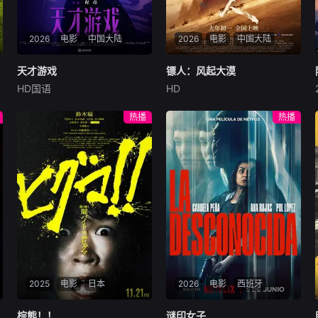
段，也有“体谅妈妈辛劳主动
分担”的温情时刻，同时贯穿
小狗从贪玩到懂事的成长主
2026
电影
中国大陆
2026
电影
中国大陆
线，整体画面色调柔和温暖，
田野、溪流、星空、温泉等场
天才游戏
天才游戏
镖人：风起大漠
镖人：风起大漠
景氛围感十足，叙事节奏舒缓
HD国语
HD
松弛，既可作为幼儿
彭昱畅
丁禹兮
李蔓瑄
吴京
谢霆锋
于适
穷途末路的天才少年刘全龙
大漠之上，镖人、官府、西域
热播
热播
（彭昱畅 饰），被偏执富家公
五大家族等多方势力盘根错
子陈伦（丁禹兮 饰）选中，被
节、暗潮涌动。“天字第二号
迫踏入一场为他量身打造的
逃犯”刀马接下特殊押镖任
“换命游戏”。豪华别墅、名车
务，和同伴一起从西域护镖远
名表、神秘女友全部备齐，在
赴长安。不料，他们的护送对
陈伦的精心打造下，刘全龙瞬
象竟是“天字第一号逃犯”知世
间拥有顶配人生。
郎……天下熙熙皆为利来，各
方势力闻风入局，抢镖厮杀接
连上演……
2025
电影
日本
2026
电影
西班牙
棕熊！！
棕熊！！
谜印女子
谜印女子