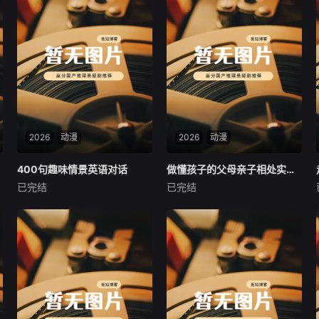
2026
动漫
2026
动漫
400句趣味情景英语对话
400句趣味情景英语对话
做懂孩子的父母亲子相处实战课
做懂孩子的父母亲子相处实战课
已完结
已完结
未知
未知
专为英语学习者打造的课程，
课程深挖日常育儿痛点，涵盖
课程以精彩视频的形式呈现，
情绪管理、平等沟通、共情陪
生动且实用。包含400句贴近
伴、矛盾化解、正向引导五大
生活的英语情景对话，覆盖购
核心内容，摒弃打骂式、说教
物、社交、旅游等多元场景，
式育儿方式，拆解不同年龄段
让学习者置身真实语境，迅速
孩子心理特点，帮家长读懂孩
提升口语表达能力。对话中涵
子行为背后的需求。助力家长
盖1000 生活常用单词，自然
成为温和通透、懂孩子、会引