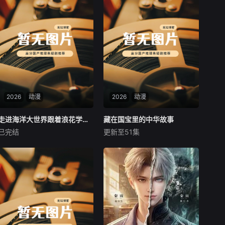
2026
动漫
2026
动漫
走进海洋大世界跟着浪花学知识
走进海洋大世界跟着浪花学知识
藏在国宝里的中华故事
藏在国宝里的中华故事
已完结
更新至51集
未知
未知
带领孩子们探索神秘又奇妙的
揭秘34个省份顶尖博物馆的5
海洋世界，让我们一同认识形
2件国家宝藏，串联20个历史
形色色的海洋生物，了解它们
时期，讲述国宝背后的中国故
的外形特征与生活习性；探寻
事。课程采用博物馆实景拍摄
海底地形、海洋气候等趣味知
与趣味动画结合的形式，以生
识，揭开大海藏着的无数秘
活化场景和语言进行场景化解
密。课堂内容浅显易懂、画面
读。让孩子足不出户博览镇国
鲜活，告别枯燥讲解，让孩子
之宝，在了解文物之美同时，