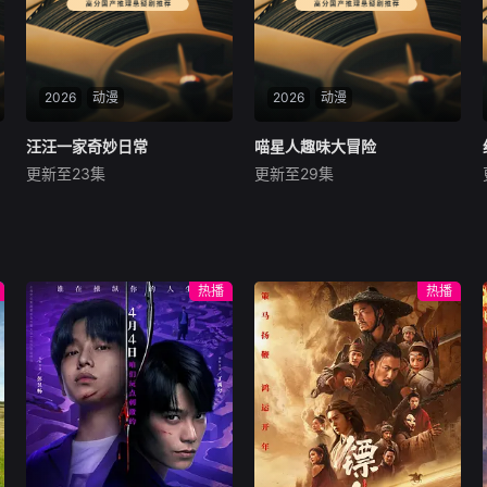
融入，便于理解记忆，有效扩
导的智慧父母，建立松弛温暖
充词汇量，是英语作文素材积
的亲子关系，滋养孩子内心安
累的宝库，无论是想提升日常
全感，培养自信懂事、愿意倾
交流能力，还是为英语考试做
听父母的优质孩子。
准备，这门课程都能满足需
2026
动漫
2026
动漫
求，引领学习者轻松掌握英语
情景对话技巧。
汪汪一家奇妙日常
汪汪一家奇妙日常
喵星人趣味大冒险
喵星人趣味大冒险
更新至23集
更新至29集
未知
未知
《汪汪一家奇妙日常》以形象
没有复杂剧情，只有明亮治愈
软萌的比熊妈妈、两只性格鲜
的卡通画面、简单欢乐的猫咪
活的小狗为核心主角，全程拟
日常。
人化演绎日常，穿搭精致、神
热播
热播
态生动，兼具萌宠内容的治愈
感与动画角色的代入感，精准
命中低龄儿童审美偏好，自带
强点击吸引力。采用单集一故
事的单元剧结构，内容覆盖家
庭烘焙、超市购物、温泉放
松、溪边露营、乡村撒欢、公
益环保等多元生活化场景；既
有“做蛋糕翻车”的轻松搞笑桥