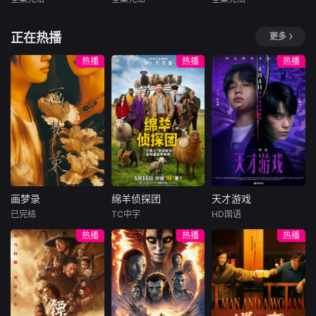
毛靖馨
马晓凡
杨佳蕾
向昊
萨萨
金泳三
江路祺
暂无简介
暂无简介
正在热播
更多
暂无简介
热播
热播
热播
画梦录
绵羊侦探团
天才游戏
画梦录
绵羊侦探团
天才游戏
已完结
TC中字
HD国语
代露娃
唐诗逸
休·杰克曼
彭昱畅
丁禹兮
热播
热播
热播
林柏叡
尼可拉斯·博朗
李蔓瑄
尼古拉斯·加利齐纳
民国的上海滩，身
穷途末路的天才少
怀绝技的孤女画师
牧羊人乔治
年刘全龙（彭昱畅
许雁真，意外与身
（休·杰克曼饰）最
饰），被偏执富家
陷危局的融汇银行
爱给羊群读侦探小
公子陈伦（丁禹兮
总账姜心羽产生交
说，没想到自己有
饰）选中，被迫踏