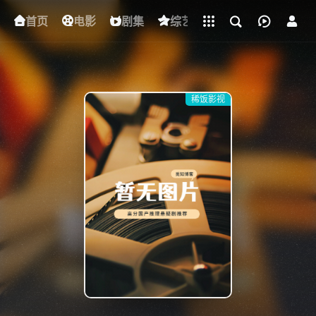
立即登录
首页
电影
下载客户端
剧集
综艺
动漫
短剧
稀饭影视
{if condition="$obj.vod_points