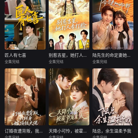
匠人有七喜
别惹吉星，她打人专打脸
陆先生的命定妻她飒又野
匠人有七喜
别惹吉星，她打人专打脸
陆先生的命定妻她飒又野
全集完结
全集完结
全集完结
李璟羿
诗恩恩
张宇轩
祁乐
成梓宁
毛心童
暂无简介
暂无简介
暂无简介
订婚夜遭背叛，我转身嫁顶级大佬
天降小可怜，被霍爷宠上天
陆总，余生温柔予我
订婚夜遭背叛，我转身嫁顶级大佬
天降小可怜，被霍爷宠上天
陆总，余生温柔予我
全集完结
全集完结
全集完结