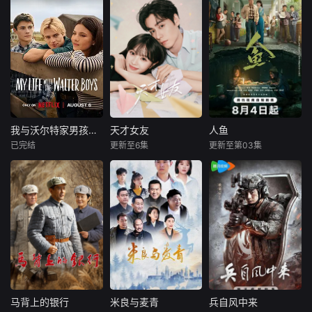
我与沃尔特家男孩的生活第三季
天才女友
人鱼
我与沃尔特家男孩的生活第三季
天才女友
人鱼
已完结
更新至6集
更新至第03集
妮基·罗德里格斯
田曦薇
胡一天
刘孜
张开泰
诺亚·拉朗德
厉嘉琪
黄杨钿甜
阿什比·金特里
天才少女林知夏性
就读于职业中学培
在第二季到来之
格直接、不善交
训部的花季女生苏
前，Netflix已经续
际，从小没有好
琳（黄杨钿甜
订了《我和沃尔特
友。考入省一中
饰），虽自小被父
男孩的生活》第三
后，她因解题比拼
母忽视，在艰苦环
季。
与性格阳光的学霸
境中长大，但她始
江逾白相识并成为
终刻苦学习，憧憬
同桌。作为社交达
未来。为此，苏琳
人的江逾白帮林知
苦练口语并争取到
马背上的银行
米良与麦青
兵自风中来
马背上的银行
米良与麦青
兵自风中来