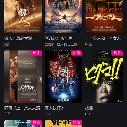
许雁真，意外与身
（休·杰克曼饰）最
饰），被偏执富家
陷危局的融汇银行
爱给羊群读侦探小
公子陈伦（丁禹兮
总账姜心羽产生交
说，没想到自己有
饰）选中，被迫踏
集。姜心羽遭人陷
一天会离奇死亡。
入一场为他量身打
害，只得与许雁真
他留下的3000万
造的“换命游戏”。
结盟，彼时银行欲
巨额遗产，让每个
豪华别墅、名车名
将国宝名画低价卖
人貌似都有犯罪动
表、神秘女友全部
镖人：风起大漠
阿凡达：火与烬
一个男人和一个女人
镖人：风起大漠
阿凡达：火与烬
一个男人和一个女人
给外国人，许雁真
机。警察毫无头绪
备齐，在陈伦的精
HD
2025年12月19日上映
完结
吴京
谢霆锋
萨姆·沃辛顿
黄渤
倪妮
凭借自身精湛画技
之时，羊群们决定
心打造下，刘全龙
热播
热播
热播
于适
佐伊·索尔达娜
周汉宁
仿造名画、偷天换
“不务正业”迈出牧
瞬间拥有顶配人
西格妮·韦弗
日。几经波折，两
场，追查牧羊人“躺
生。
大漠之上，镖人、
男人（黄渤
人联手在各方势力
平
官府、西域五大家
影片聚焦杰克·萨利
饰）和女人（倪妮
的夹缝间巧妙周
族等多方势力盘根
与奈蒂莉一家的命
饰）飞机同时落
旋，共历险阻，破
错节、暗潮涌动。
运起伏，在前作的
地，入住同一家酒
解重重困境。
“天字第二号逃犯”
情感余波之上，深
店，成为一墙之隔
刀马接下特殊押镖
刻描绘一个家族在
的邻居。不够隔音
任务，和同伴一起
战火中如何成长、
的房间暴露了男人
从西域护镖远赴长
并共同守护血脉相
和女人因生活暂停
安。不料，他们的
连的情感纽带的历
陷入的困境，健
同事以上，恋人未满
真人快打2
棕熊！！
同事以上，恋人未满
真人快打2
棕熊！！
护送对象竟是“天字
程，从而将故事推
康、家庭、婚姻、
正片
HD
HD
詹妮弗·洛佩兹
卡尔·厄本
铃木福
第一号逃犯”知世
向更具张力的全新
经济......成年人的生
热播
热播
布雷特·戈德斯坦
阿德莱恩·鲁道夫
郎……天下熙熙皆
维度。此外，潘多
活里从来没有“容
暂无内容