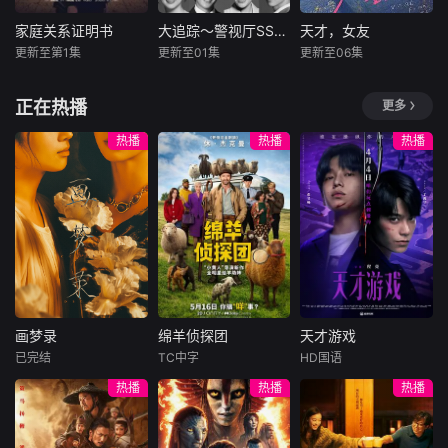
路。他毅然弃政从
诸人共赴冒险奇
商，殚精竭虑，创
局。一桩401部队
家庭关系证明书
大追踪〜警视厅SSBC强行犯系〜第二季
天才，女友
家庭关系证明书
大追踪〜警视厅SSBC强行犯系〜第二季
天才，女友
办了中国第一家民
的神秘失踪事件，
更新至第1集
更新至01集
更新至06集
朴世荣
韩高恩
大森南朋
田曦薇
胡一天
营纺织企业大生纱
牵出百年尘封的惊
林志恩
相叶雅纪
赖伟明
厂。经历集资风波
天秘辛。生死抉
正在热播
更多
松下奈绪
等种种挫折后
择、兄弟之情、门
本剧讲述的是从出
根据素光同同
派担当与家国大义
生瞬间开始就被打
在第二季中，
名小说改编。江逾
热播
热播
热播
相互交织。九门众
上家庭崩溃烙印的
作为现代刑侦关键
白长大以后，林知
人用热血和牺牲，
一个孩子和面对冷
力量的【警视厅SS
夏忽然对他说：“江
守护家园，共渡难
酷的偏见和命运，
BC强行犯系】面
逾白，我喜欢你，
关。
重新找回自己人生
前，将出现比前作
哲学和生物学意义
的女性故事。
更加棘手、更加难
上的喜欢。”那个夜
以攻破的恶性犯罪
晚，他脸颊微热，
案件。随着高度保
还听见自己加速的
密的通讯应用程
心跳声……
序、利用AI进行的
画梦录
绵羊侦探团
天才游戏
伪装操作等手段不
画梦录
绵羊侦探团
天才游戏
断出现，犯罪也变
已完结
TC中字
HD国语
代露娃
唐诗逸
休·杰克曼
彭昱畅
丁禹兮
得更加
热播
热播
热播
林柏叡
尼可拉斯·博朗
李蔓瑄
尼古拉斯·加利齐纳
民国的上海滩，身
穷途末路的天才少
怀绝技的孤女画师
牧羊人乔治
年刘全龙（彭昱畅