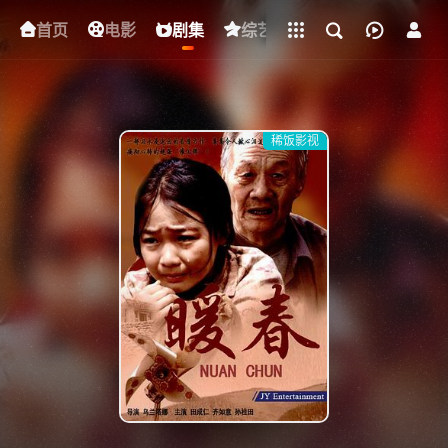
立即登录
首页
电影
下载客户端
剧集
综艺
动漫
短剧
稀饭影视
{if condition="$obj.vod_points