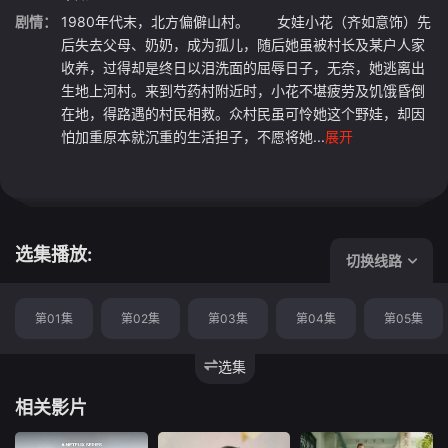
剧情：
1980年代末，北方偏僻山村。 女娃小花（齐如意饰）先
后失去父母、奶奶，成为孤儿，随后她虽被村长及某户人家
收养，过得却是终日以泪洗面的屈辱日子，无奈，她逃离出
生地上河村。来到芍药村附近时，小花不堪疲劳及饥饿昏倒
在地，得路遇的村民相救。众村民虽可怜她这个野娃，却因
怕加重原本就沉重的生活担子，不愿将她...
展开
选集播放:
切换线路
第01集
第02集
第03集
第04集
第05集
选集
相关影片