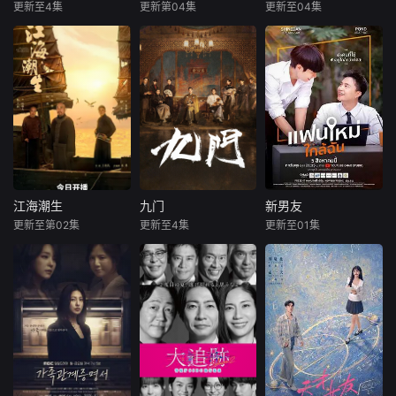
夏融入集体交到汤
了英文朗诵剧中小
更新至4集
更新第04集
更新至04集
杜志国
郑卫莉
来喜
瑛子
欧豪
蓝盈莹
婷婷、段启言、沈
美人鱼的角色，却
姬晓飞
赵波
丁勇岱
负暄、金百慧等朋
不想遭到同学马娜
友，林知夏为表
（段钰饰）的
抗战时期，日伪大
一根网线连接了中
该剧讲述了在
肆发行伪钞，肆意
国鹿鸣村和英国牛
396旅与陆军步兵
扰乱根据地金融秩
津，麦香通过视频
学院联合举办的小
序、掠夺战略物
向米良宣告：婚不
型军事演习中，郭
资。为守住敌后经
结了。鹿鸣村开了
子剑因不满演习流
济命脉，我党革命
锅，村民大骂麦香
于形式，假传指令
干部高景波、徐邵
是叛徒。麦香是婚
要求真打实抗，虽
梁等人临危受命，
前体检查出不孕
引发哗然，却获赏
在太行山根据地秘
症，从此走上虐心
识调任396旅一营
江海潮生
九门
新男友
江海潮生
九门
新男友
密筹备冀南银行。
旅途。米良火速回
营长。他激发官兵
更新至第02集
更新至4集
更新至01集
何冰
杨立新
陈伟霆
陈瑶
内详
民间印钞手艺人张
国，麦香有苦说不
血性，赢得信任，
郝平
曾舜晞
宝田深受革命精神
出。米良不再相信
但在一次对抗中由
暂无内容
感召，挺身
情感，空虚
于失
本剧讲述了状元实
《九门》讲述了长
业家张謇创办大生
沙风云再起之时，
企业，实业报国的
张启山（陈伟霆
故事。甲午战争
饰）与吴老狗（曾
后，国家蒙羞，张
舜晞 饰）强强联
謇虽高中状元，却
手，携手霍仙姑
渴望寻求强国之
（陈瑶 饰）与九门