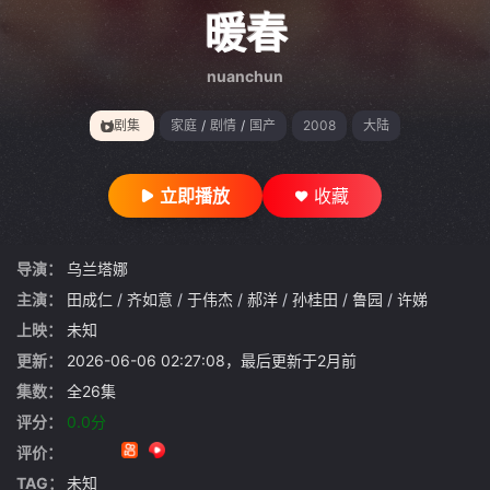
gt 0"}
暖春
nuanchun
剧集
家庭
/
剧情
/
国产
2008
大陆
立即播放
收藏
导演：
乌兰塔娜
主演：
田成仁
/
齐如意
/
于伟杰
/
郝洋
/
孙桂田
/
鲁园
/
许娣
上映：
未知
更新：
2026-06-06 02:27:08，最后更新于2月前
集数：
全26集
评分：
0.0分
评价：
TAG：
未知