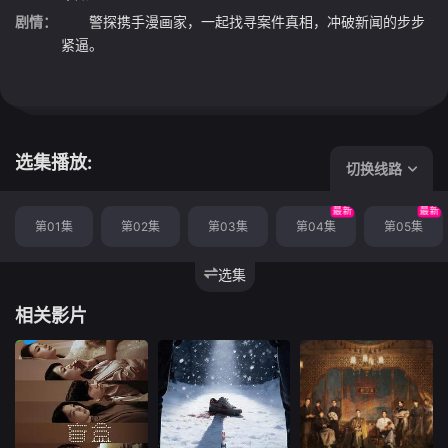
剧情：
警探携手漫画家，一起找寻案件真相，冲破新闻的步步
紧逼。
选集播放:
切换线路
最新
最新
第01集
第02集
第03集
第04集
第05集
选集
相关影片