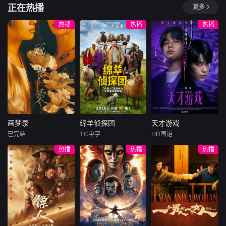
讲述了黎安城大郡
正在热播
更多
主棠溪槿与烈云峥
改编自同名漫
40岁的杂志编
之间曲折动人的情
画。35岁的俞宝娜
辑咲子（苍井优
热播
热播
热播
感，以及他们在复
过着相夫教子的普
饰）原本深信自己
杂局势中坚守初
通生活。表面上她
拥有美满的婚姻，
心、勇敢面对困难
看起来温顺和善，
但在卷入一场事故
的爱情故事。通过
还很怕婆婆，真实
后，她意外发现丈
剧中主人公在成长
身份却是4年前突
夫在每个月“第3个
的道路上，经历复
然隐退的杀手“翠
星期五”都有一段完
杂的人物关系和情
鸟”。产假结束后，
全对不上号的神秘
感变化，无论命运
她又开始执行各种
行踪。于是，在看
如何捉弄，真正的
暗杀任务，目标都
似美满的婚姻背
画梦录
绵羊侦探团
天才游戏
力量皆来
是那些危害社会的
后，她将面对人性
画梦录
绵羊侦探团
天才游戏
败类
中真实
已完结
TC中字
HD国语
代露娃
唐诗逸
休·杰克曼
彭昱畅
丁禹兮
热播
热播
热播
林柏叡
尼可拉斯·博朗
李蔓瑄
尼古拉斯·加利齐纳
民国的上海滩，身
穷途末路的天才少
怀绝技的孤女画师
牧羊人乔治
年刘全龙（彭昱畅
许雁真，意外与身
（休·杰克曼饰）最
饰），被偏执富家
陷危局的融汇银行
爱给羊群读侦探小
公子陈伦（丁禹兮
总账姜心羽产生交
说，没想到自己有
饰）选中，被迫踏
集。姜心羽遭人陷
一天会离奇死亡。
入一场为他量身打