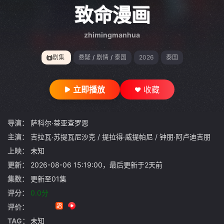
gt 0"}
致命漫画
zhimingmanhua
剧集
悬疑
/
剧情
/
泰国
2026
泰国
立即播放
收藏
导演：
萨科尔·蒂亚查罗恩
主演：
吉拉瓦·苏提瓦尼沙克
/
提拉得·威提帕尼
/
钟朋·阿卢迪吉朋
上映：
未知
更新：
2026-08-06 15:19:00，最后更新于2天前
集数：
更新至01集
评分：
0.0分
评价：
TAG：
未知