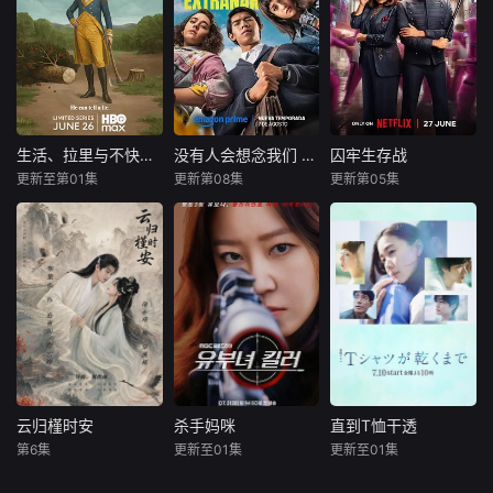
相互交织。九门众
桉、恩师林晚媚的
辉，大平王朝有史
人用热血和牺牲，
双重背叛。她从恨
以来个以女子进士
守护家园，共渡难
意中涅槃重生，借
科三元及第入翰林
关。
私生女桑落的身份
院的奇女子。十年
入住程家。她步步
前的她被他从死人
为营，周旋在各怀
堆里救出来，蓬头
心思的豪门众人
垢面口齿不清。十
生活、拉里与不快乐的追求：一部美国史
没有人会想念我们 第二季
囚牢生存战
生活、拉里与不快乐的追求：一部美国史
没有人会想念我们 第二季
囚牢生存战
间，引猎物上钩。
年后的她才学满
更新至第01集
更新第08集
更新第05集
拉里·大卫
未知
瑞提希·德希穆克
叶小唯的人生始于
腹、冠盖众人，于
比尔·哈德尔
法拉·可汗
22岁的盛夏，终于
女子进士科上大方
Prime Video
凯瑟琳·哈恩
22岁的寒冬。踏过
异彩，成为
宣布续订《没有人
Netflix印度宣
荆棘，玫瑰终将滴
作为美国建国250
会想念我们》第二
布即将推出真人秀
血盛开。
周年的献礼，该剧
季。
节目《Lock U
以拉里·大卫标志性
p》。制作方在分
的冷幽默与全即兴
享节目海报时配文
风格，通过情景喜
道：“准备好，Ne
剧形式荒诞地重新
演绎美国历史上的
各个标志性时刻。
云归槿时安
杀手妈咪
直到T恤干透
云归槿时安
杀手妈咪
直到T恤干透
第6集
更新至01集
更新至01集
张景昀
胡亦瑶
孔晓振
郑浚远
苍井优
中岛步
李相二
高桥文哉