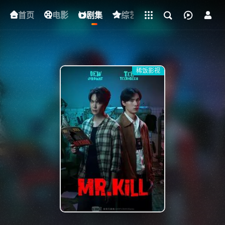
立即登录
首页
电影
下载客户端
剧集
综艺
动漫
短剧
稀饭影视
{if condition="$obj.vod_points