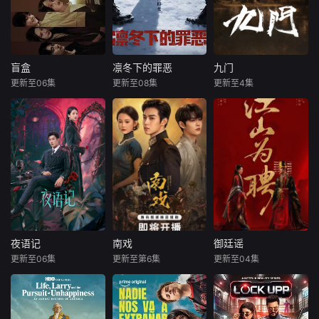
盲盒
凛冬下的罪恶
九门
盲盒
凛冬下的罪恶
九门
更新至06集
更新至08集
更新至4集
于雯
王艺哲
张睿
吴昊宸
陈伟霆
陈瑶
王泓鑫
王大奇
曾舜晞
五个相互独
本剧讲述了90
《九门》讲述了长
立，又彼此呼应的
年代末，怒河市刑
沙风云再起之时，
故事——用一场精
侦支队在无普及监
张启山（陈伟霆
心策划的“夏令营”
控、无DNA鉴定技
饰）与吴老狗（曾
完成复仇的受害
术的支持下，通过
舜晞 饰）强强联
者；临终前与遗憾
摸排、勘查等传统
手，携手霍仙姑
和解的“无用之
刑侦手段，接连破
（陈瑶 饰）与九门
人”；共享同一具躯
获数起重案要案的
诸人共赴冒险奇
体的人格“刮刮
艰难过程。案件设
局。一桩401部队
夜语记
南戏
御廷谣
夜语记
南戏
御廷谣
乐”；病床前不离不
计采用“积案牵现
的神秘失踪事件，
更新至06集
更新至第6集
更新至04集
李汶翰
鹤男
张景昀
赵奂然
吴谨言
陈哲远
弃的“紧急联络
案”模式，以粗粝的
牵出百年尘封的惊
孙思凡
吉舒亦
梁永棋
人”；产后抑郁中自
90年代质感为基调
天秘辛。生死抉
我摧毁的“
择、兄弟之情、门
出身贫寒的酿酒师
暂无简介
改编自行烟烟
派担当与家国大义
叶小唯遭遇爱人程
的同名小说。孟廷