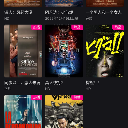
害，只得与许雁真
他留下的3000万
造的“换命游戏”。
结盟，彼时银行欲
巨额遗产，让每个
豪华别墅、名车名
将国宝名画低价卖
人貌似都有犯罪动
表、神秘女友全部
镖人：风起大漠
阿凡达：火与烬
一个男人和一个女人
镖人：风起大漠
阿凡达：火与烬
一个男人和一个女人
给外国人，许雁真
机。警察毫无头绪
备齐，在陈伦的精
HD
2025年12月19日上映
完结
吴京
谢霆锋
萨姆·沃辛顿
黄渤
倪妮
凭借自身精湛画技
之时，羊群们决定
心打造下，刘全龙
热播
热播
热播
于适
佐伊·索尔达娜
周汉宁
仿造名画、偷天换
“不务正业”迈出牧
瞬间拥有顶配人
西格妮·韦弗
日。几经波折，两
场，追查牧羊人“躺
生。
大漠之上，镖人、
男人（黄渤
人联手在各方势力
平
官府、西域五大家
影片聚焦杰克·萨利
饰）和女人（倪妮
的夹缝间巧妙周
族等多方势力盘根
与奈蒂莉一家的命
饰）飞机同时落
旋，共历险阻，破
错节、暗潮涌动。
运起伏，在前作的
地，入住同一家酒
解重重困境。
“天字第二号逃犯”
情感余波之上，深
店，成为一墙之隔
刀马接下特殊押镖
刻描绘一个家族在
的邻居。不够隔音
任务，和同伴一起
战火中如何成长、
的房间暴露了男人
从西域护镖远赴长
并共同守护血脉相
和女人因生活暂停
安。不料，他们的
连的情感纽带的历
陷入的困境，健
同事以上，恋人未满
真人快打2
棕熊！！
同事以上，恋人未满
真人快打2
棕熊！！
护送对象竟是“天字
程，从而将故事推
康、家庭、婚姻、
正片
HD
HD
詹妮弗·洛佩兹
卡尔·厄本
铃木福
第一号逃犯”知世
向更具张力的全新
经济......成年人的生
热播
热播
布雷特·戈德斯坦
阿德莱恩·鲁道夫
郎……天下熙熙皆
维度。此外，潘多
活里从来没有“容
暂无内容
贝蒂·吉尔平
杰西卡·麦克娜美
为利来，各方势力
拉的全新领域也即
易”
闻风入局，抢镖厮
将揭晓
洛佩兹饰演的航空
过气好莱坞演
杀接连上演……
公司 和戈德斯坦饰
员强尼·凯奇（卡尔·
演的律师因职业合
厄本饰）被意外选