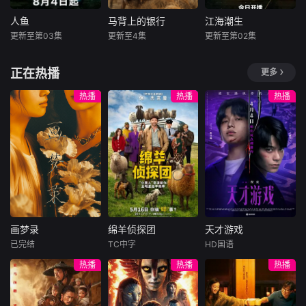
w Chayapak）’ 以
（NewChayapa
同桌。作为社交达
及 ‘BAABIN（PJ M
k）’以及‘BAABIN
人的江逾白帮林知
人鱼
马背上的银行
江海潮生
人鱼
马背上的银行
江海潮生
ahidol）’ - ‘BUA
（PJMahidol）’-‘B
夏融入集体交到汤
更新至第03集
更新至4集
更新至第02集
刘孜
张开泰
杜志国
郑卫莉
何冰
杨立新
（Leon Zeck）’ 公
婷婷、段启言、沈
黄杨钿甜
姬晓飞
郝平
开宣布关系、正式
负暄、金百慧等朋
正在热播
更多
出柜、确认恋爱之
友，林知夏为表
就读于职业中学培
抗战时期，日伪大
本剧讲述了状元实
后 他们变成了自己
训部的花季女生苏
肆发行伪钞，肆意
业家张謇创办大生
热播
热播
热播
偶像的“头号粉
琳（黄杨钿甜
扰乱根据地金融秩
企业，实业报国的
丝”，甚至可以说是
饰），虽自小被父
序、掠夺战略物
故事。甲午战争
“追星式恋人”（fan
母忽视，在艰苦环
资。为守住敌后经
后，国家蒙羞，张
boy/fangirl自己的
境中长大，但她始
济命脉，我党革命
謇虽高中状元，却
对象） 但如果只是
终刻苦学习，憧憬
干部高景波、徐邵
渴望寻求强国之
“追男/女朋友”还算
未来。为此，苏琳
梁等人临危受命，
路。他毅然弃政从
好，问题是他们居
苦练口语并争取到
在太行山根据地秘
商，殚精竭虑，创
然也在追别的艺人
了英文朗诵剧中小
密筹备冀南银行。
办了中国第一家民
—— 那谁才会在他
美人鱼的角色，却
民间印钞手艺人张
营纺织企业大生纱
们心里回归时成为
画梦录
绵羊侦探团
天才游戏
不想遭到同学马娜
宝田深受革命精神
厂。经历集资风波
画梦录
绵羊侦探团
天才游戏
“第一本命（mai
（段钰饰）的
感召，挺身
等种种挫折后
已完结
TC中字
HD国语
n）
代露娃
唐诗逸
休·杰克曼
彭昱畅
丁禹兮
热播
热播
热播
林柏叡
尼可拉斯·博朗
李蔓瑄
尼古拉斯·加利齐纳
民国的上海滩，身
穷途末路的天才少
怀绝技的孤女画师
牧羊人乔治
年刘全龙（彭昱畅