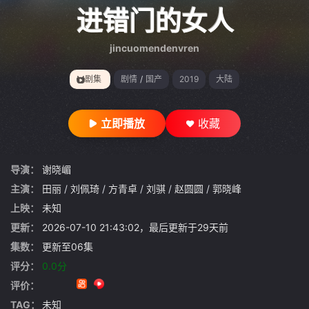
gt 0"}
进错门的女人
jincuomendenvren
剧集
剧情
/
国产
2019
大陆
立即播放
收藏
导演：
谢晓嵋
主演：
田丽
/
刘佩琦
/
方青卓
/
刘骐
/
赵圆圆
/
郭晓峰
上映：
未知
更新：
2026-07-10 21:43:02，最后更新于29天前
集数：
更新至06集
评分：
0.0分
评价：
TAG：
未知