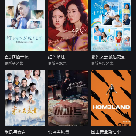
直到T恤干透
红色珍珠
夏色之云掀起恋爱与风暴
直到T恤干透
红色珍珠
夏色之云掀起恋爱与风暴
更新至01集
更新至66集
更新至第01集
苍井优
中岛步
朴真熙
李甫姫
深田龙生
高桥文哉
李元宗
浮所飞贵
田边桃子
40岁的杂志编
讲述的是以虚假身
辑咲子（苍井优
份回归的两个女人
大学考试在即的高
饰）原本深信自己
揭开隐藏在阿黛勒
中三年级生武宫夏
拥有美满的婚姻，
家的罪恶和真相的
辉（深田龙生
但在卷入一场事故
缜密而强烈的复仇
饰），在经历失恋
后，她意外发现丈
故事。​​​
与学业低迷的双重
夫在每个月“第3个
打击后，被姐姐介
星期五”都有一段完
绍与她的男友小早
全对不上号的神秘
川苍太（浮所飞贵
米良与麦青
公寓黑风暴
国土安全第七季
米良与麦青
公寓黑风暴
国土安全第七季