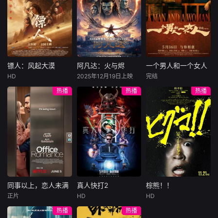
许雁真，意外与身
（休·杰克曼饰）最
饰），被偏执富家
陷危局的融汇银行
爱给羊群读侦探小
公子陈伦（丁禹兮
总账姜心羽产生交
说，没想到自己有
饰）选中，被迫踏
集。姜心羽遭人陷
一天会离奇死亡。
入一场为他量身打
害，只得与许雁真
他留下的3000万
造的“换命游戏”。
结盟，彼时银行欲
巨额遗产，让每个
豪华别墅、名车名
将国宝名画低价卖
人貌似都有犯罪动
表、神秘女友全部
镖人：风起大漠
阿凡达：火与烬
一个男人和一个女人
镖人：风起大漠
阿凡达：火与烬
一个男人和一个女人
给外国人，许雁真
机。警察毫无头绪
备齐，在陈伦的精
HD
2025年12月19日上映
完结
吴京
谢霆锋
萨姆·沃辛顿
黄渤
倪妮
凭借自身精湛画技
之时，羊群们决定
心打造下，刘全龙
热播
热播
热播
于适
佐伊·索尔达娜
周汉宁
仿造名画、偷天换
“不务正业”迈出牧
瞬间拥有顶配人
西格妮·韦弗
日。几经波折，两
场，追查牧羊人“躺
生。
大漠之上，镖人、
男人（黄渤
人联手在各方势力
平
官府、西域五大家
影片聚焦杰克·萨利
饰）和女人（倪妮
的夹缝间巧妙周
族等多方势力盘根
与奈蒂莉一家的命
饰）飞机同时落
旋，共历险阻，破
错节、暗潮涌动。
运起伏，在前作的
地，入住同一家酒
解重重困境。
“天字第二号逃犯”
情感余波之上，深
店，成为一墙之隔
刀马接下特殊押镖
刻描绘一个家族在
的邻居。不够隔音
任务，和同伴一起
战火中如何成长、
的房间暴露了男人
从西域护镖远赴长
并共同守护血脉相
和女人因生活暂停
安。不料，他们的
连的情感纽带的历
陷入的困境，健
同事以上，恋人未满
真人快打2
棕熊！！
同事以上，恋人未满
真人快打2
棕熊！！
护送对象竟是“天字
程，从而将故事推
康、家庭、婚姻、
正片
HD
HD
詹妮弗·洛佩兹
卡尔·厄本
铃木福
第一号逃犯”知世
向更具张力的全新
经济......成年人的生
热播
热播
布雷特·戈德斯坦
阿德莱恩·鲁道夫
郎……天下熙熙皆
维度。此外，潘多
活里从来没有“容
暂无内容