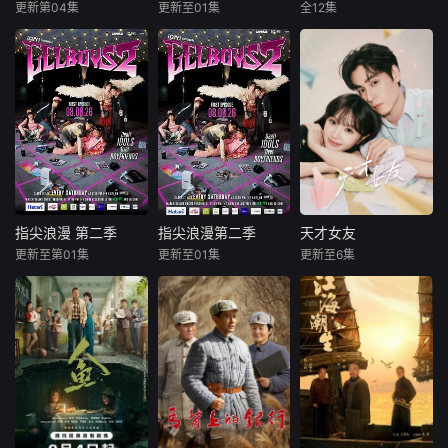
行踪。于是，在看
饰）一起学习补
更新第04集
更新至01集
全12集
来喜
瑛子
池晟
河允庆
克莱尔·丹妮丝
似美满的婚姻背
习。原本对完美温
赵波
朴炳垠
曼迪·帕廷金
后，她将面对人性
柔的苍太心生反感
摩根·斯佩克特
中真实
的夏辉，却逐渐被
一根网线连接了中
曾经的帮派老
他的笑容与温柔
国鹿鸣村和英国牛
大急需现金，于是
Showtime正
津，麦香通过视频
和有志成为律师的
式宣布续订《国土
向米良宣告：婚不
同伴合作，打算窃
安全》第7季。
结了。鹿鸣村开了
取住宅社区的储备
锅，村民大骂麦香
基金，却意外揭开
是叛徒。麦香是婚
深藏的腐败真相。
前体检查出不孕
症，从此走上虐心
指尖浪漫 第二季
指尖浪漫第二季
天才女友
指尖浪漫 第二季
指尖浪漫第二季
天才女友
旅途。米良火速回
更新至第01集
更新至01集
更新至6集
查亚帕克·敦普雷永
查亚帕克·敦普雷永
田曦薇
胡一天
国，麦香有苦说不
皮德·蒙塔布姆·苏蒙瓦朗库尔
皮德·蒙塔布姆·苏蒙瓦朗库尔
厉嘉琪
出。米良不再相信
玛西敦·皮木颂克朗
玛西敦·皮木颂克朗
情感，空虚
天才少女林知夏性
在看什么啊，GEL
在看什么啊，
格直接、不善交
BOY，是在想念彼
GELBOY，是在想
际，从小没有好
此吗？ 当两对情侣
念彼此吗？当两对
友。考入省一中
—— ‘CHIAN（Pip
情侣——‘CHIAN
后，她因解题比拼
e Monthapoom）’
（PipeMonthapoo
与性格阳光的学霸
- ‘FOU4MOD（Ne
m）’-‘FOU4MOD
江逾白相识并成为