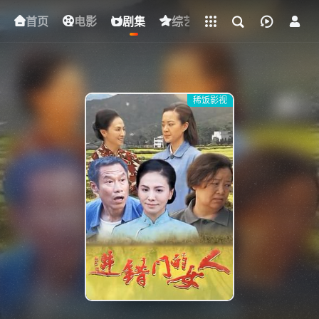
立即登录
首页
电影
下载客户端
剧集
综艺
动漫
短剧
稀饭影视
{if condition="$obj.vod_points