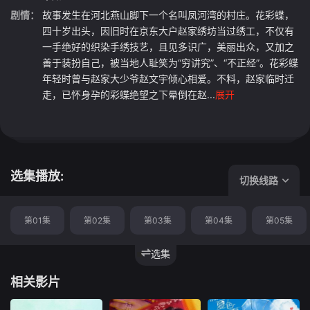
剧情：
故事发生在河北燕山脚下一个名叫凤河湾的村庄。花彩蝶，
四十岁出头，因旧时在京东大户赵家绣坊当过绣工，不仅有
一手绝好的织染手绣技艺，且见多识广，美丽出众，又加之
善于装扮自己，被当地人耻笑为“穷讲究”、“不正经”。花彩蝶
年轻时曾与赵家大少爷赵文宇倾心相爱。不料，赵家临时迁
走，已怀身孕的彩蝶绝望之下晕倒在赵...
展开
选集播放:
切换线路
第01集
第02集
第03集
第04集
第05集
选集
相关影片