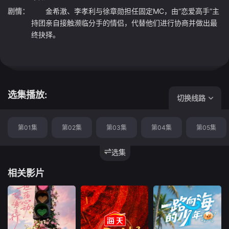
剧情：
金希澈、李孝利与徐章勋担任固定MC，由“恋爱高手”主
持团亲自接触濒临分手的情侣，代替他们进行协商并做出最
终抉择。
选集播放:
切换线路
第01集
第02集
第03集
第04集
第05集
选集
相关影片