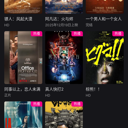
集。姜心羽遭人陷
一天会离奇死亡。
入一场为他量身打
害，只得与许雁真
他留下的3000万
造的“换命游戏”。
结盟，彼时银行欲
巨额遗产，让每个
豪华别墅、名车名
将国宝名画低价卖
人貌似都有犯罪动
表、神秘女友全部
镖人：风起大漠
阿凡达：火与烬
一个男人和一个女人
镖人：风起大漠
阿凡达：火与烬
一个男人和一个女人
给外国人，许雁真
机。警察毫无头绪
备齐，在陈伦的精
HD
2025年12月19日上映
完结
吴京
谢霆锋
萨姆·沃辛顿
黄渤
倪妮
凭借自身精湛画技
之时，羊群们决定
心打造下，刘全龙
热播
热播
热播
于适
佐伊·索尔达娜
周汉宁
仿造名画、偷天换
“不务正业”迈出牧
瞬间拥有顶配人
西格妮·韦弗
日。几经波折，两
场，追查牧羊人“躺
生。
大漠之上，镖人、
男人（黄渤
人联手在各方势力
平
官府、西域五大家
影片聚焦杰克·萨利
饰）和女人（倪妮
的夹缝间巧妙周
族等多方势力盘根
与奈蒂莉一家的命
饰）飞机同时落
旋，共历险阻，破
错节、暗潮涌动。
运起伏，在前作的
地，入住同一家酒
解重重困境。
“天字第二号逃犯”
情感余波之上，深
店，成为一墙之隔
刀马接下特殊押镖
刻描绘一个家族在
的邻居。不够隔音
任务，和同伴一起
战火中如何成长、
的房间暴露了男人
从西域护镖远赴长
并共同守护血脉相
和女人因生活暂停
安。不料，他们的
连的情感纽带的历
陷入的困境，健
同事以上，恋人未满
真人快打2
棕熊！！
同事以上，恋人未满
真人快打2
棕熊！！
护送对象竟是“天字
程，从而将故事推
康、家庭、婚姻、
正片
HD
HD
詹妮弗·洛佩兹
卡尔·厄本
铃木福
第一号逃犯”知世
向更具张力的全新
经济......成年人的生
热播
热播
布雷特·戈德斯坦
阿德莱恩·鲁道夫
郎……天下熙熙皆
维度。此外，潘多
活里从来没有“容
暂无内容
贝蒂·吉尔平
杰西卡·麦克娜美
为利来，各方势力
拉的全新领域也即
易”
闻风入局，抢镖厮
将揭晓
洛佩兹饰演的航空
过气好莱坞演
杀接连上演……
公司 和戈德斯坦饰
员强尼·凯奇（卡尔·