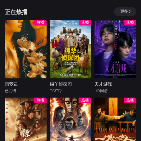
的心动与甜
世界里野蛮生长，
昆凌
刘畊宏
方锦龙
成为独一
正在热播
更多
《中餐厅》第十
《披荆斩棘2026》
暂无内容
年，将在“南洋拾
本季集结28位嘉
热播
热播
热播
光”的氛围中，打造
宾，以「点燃」为
一家独具风格特色
核心主题，诠释新
的田园餐厅。内容
时代披荆斩棘内
场景上，除餐厅本
核，结合户外试炼
体外，还将设置家
与舞台公演，从“一
禽、鲜蔬、河鲜等
个人的点燃到一群
不同餐厅区域，合
人的共燃”，记录嘉
伙人需要开拓经营
宾点燃自我、彼此
思路，完成经营目
照亮、群体共燃的
画梦录
绵羊侦探团
天才游戏
标；此外，餐厅还
成长历程，向外传
画梦录
绵羊侦探团
天才游戏
将引入“
递
已完结
TC中字
HD国语
代露娃
唐诗逸
休·杰克曼
彭昱畅
丁禹兮
热播
热播
热播
林柏叡
尼可拉斯·博朗
李蔓瑄
尼古拉斯·加利齐纳
民国的上海滩，身
穷途末路的天才少
怀绝技的孤女画师
牧羊人乔治
年刘全龙（彭昱畅
许雁真，意外与身
（休·杰克曼饰）最
饰），被偏执富家
陷危局的融汇银行
爱给羊群读侦探小
公子陈伦（丁禹兮
总账姜心羽产生交
说，没想到自己有
饰）选中，被迫踏