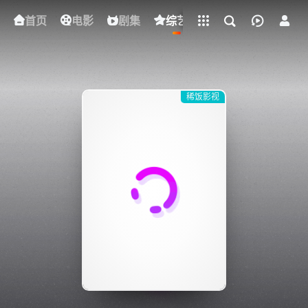
立即登录
我的观影记录
首页
电影
下载客户端
剧集
综艺
动漫
短剧
稀饭影视
{if condition="$obj.vod_points