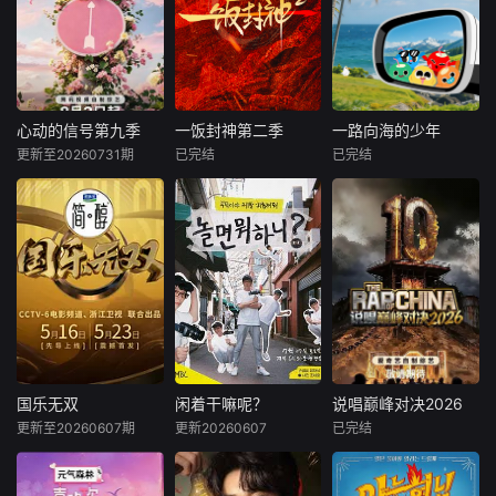
心动的信号第九季
一饭封神第二季
一路向海的少年
心动的信号第九季
一饭封神第二季
一路向海的少年
更新至20260731期
已完结
已完结
代旭
杜海涛
未知
TOP登陆少年组合
薛凯琪
一场残酷赛制和美
《一路向海的少
节目以“坦荡心
食故事并存的厨师
年》是一档聚焦新
动，爱意直行”为核
封神之战
时代青年成长历练
心主题，聚焦真诚
的公路纪实真人
直白的新式恋爱，
秀。节目以&amp;q
告别无效拉扯，走
uot;从离海最远的
进心动小屋，见证
地方出发，一路向
单身青年之间萌生
海&amp;quot;为核
的浪漫情愫。
心立意，讲述五位
少年从亚欧大陆腹
国乐无双
闲着干嘛呢？
说唱巅峰对决2026
国乐无双
闲着干嘛呢？
说唱巅峰对决2026
地的新疆启程，以
更新至20260607期
更新20260607
已完结
成龙
李宇春
刘在石
李孝利
严浩翔
谢帝
自驾方式完成八站
张杰
艾热
新疆公路之旅，最
金泰浩PD和刘在锡
终奔赴心之向往的