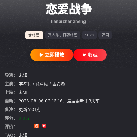
gt 0"}
恋爱战争
lianaizhanzheng
综艺
真人秀
/
日韩综艺
2026
韩国
立即播放
收藏
导演：
未知
主演：
李孝利
/
徐章勋
/
金希澈
上映：
未知
更新：
2026-08-06 03:16:16，最后更新于3天前
备注：
更新至01期
评分：
0.0分
评价：
TAG：
未知