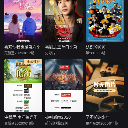
《国粤无双》是浙
一起合作的MBC新
#2026爱桃综快乐
海岛。
江卫视、中央宣传
综艺《闲着干嘛
不重样# #说唱十
部电影卫星频道联
呢？》将于27日首
周年巅峰对决#全
合推出的节目。 该
播，节目将在过去
新升级归来，这次
节目每期嘉宾分组
《无限挑战》播出
不止比技术，更要
对抗，观众现场票
的时间段每周六下
玩灵魂共振！最顶
选每期“主题金
午6点播出。此前
的舞台 最真的故
曲”，最终汇编《粤
曾通过新设的油管
事，让每个 都成为
无双》实体专辑，
频道《闲着干嘛
年轻态度的发生
喜欢你我也是第六季
喜剧之王单口季第三季
认识的哥哥
喜欢你我也是第六季
喜剧之王单口季第三季
认识的哥哥
并直通国家级文艺
呢？》播出了5篇
器。十年巅峰，全
更新至20260612期
先导片
第260606期
内详
庞博
姜虎东
李寿根
舞台。 节目计划于
接力摄影机的内
新篇章，等你来见
独家推荐
金希澈
2026年第二季度周
容，
证！
#2026爱桃综
节目将延续从小人
六黄金档在浙江卫
快乐不重样##202
物到喜剧之王的故
《认识的哥哥》节
视、中央宣传部电
6爱奇艺新生片单#
事，汇聚来自全国
目是根据主题不
影卫星频道播出。
#喜欢你我也是#第
各地脱口秀俱乐部
同，以存在于人生
六季暖心回归！恋
的优秀单口喜剧演
中，虽不是很重
综IP携“恋爱旅行
员和漫才组合。每
大，却会让人好奇
季”而来，单身男女
一位“小人物”都将
不已，不得到答案
嘉宾将在山河湖海
带着真实感与鲜活
就浑身不自在的问
间旅行、深化爱
的生命力站上舞
题为主题，通过各
意、了解彼此，一
台，他们不设限不
种方式为其寻求解
中餐厅·南洋拾光季
披荆斩棘2026
了不起的少年
中餐厅·南洋拾光季
披荆斩棘2026
了不起的少年
起期待这场旅途中
被定义，在喜剧的
答的综艺节目。
更新至20260618期
超前企划第2期
更新至202600614期
黄晓明
王俊凯
邵兵
孙楠
李锐
冯青